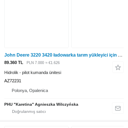
John Deere 3220 3420 ładowarka tarım yükleyici için AZ72231 pilot kumanda ünitesi
89.360 TL
PLN 7.000
≈ €1.626
Hidrolik - pilot kumanda ünitesi
AZ72231
Polonya, Opalenica
PHU "Karetina" Agnieszka Wilczyńska