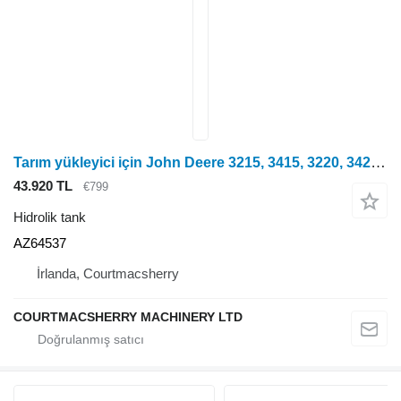
Tarım yükleyici için John Deere 3215, 3415, 3220, 3420 Hidrolik Tank Az64537 AZ64537
43.920 TL
€799
Hidrolik tank
AZ64537
İrlanda, Courtmacsherry
COURTMACSHERRY MACHINERY LTD