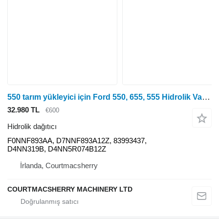
550 tarım yükleyici için Ford 550, 655, 555 Hidrolik Valf Dağıtıcısı F0nnf893aa, D7nnf893a F0NNF893AA hidrolik dağıtıcı
32.980 TL
€600
Hidrolik dağıtıcı
F0NNF893AA, D7NNF893A12Z, 83993437,
D4NN319B, D4NN5R074B12Z
İrlanda, Courtmacsherry
COURTMACSHERRY MACHINERY LTD