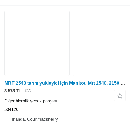
MRT 2540 tarım yükleyici için Manitou Mrt 2540, 2150, Mrt-x2150 Stabilizatör Silindir Pimi 504126
3.573 TL
€65
Diğer hidrolik yedek parçası
504126
İrlanda, Courtmacsherry