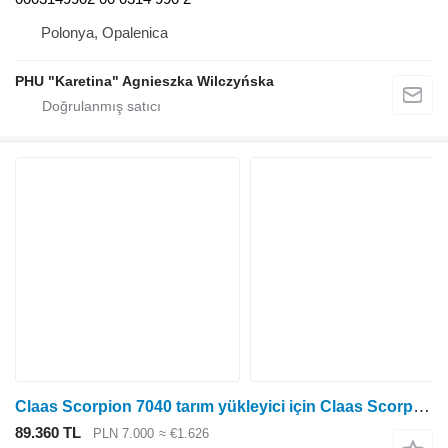
Polonya, Opalenica
PHU "Karetina" Agnieszka Wilczyńska
Claas Scorpion 7040 tarım yükleyici için Claas Scorpion 7040 Kaldırma Silindiri Hizalama Silindiri 001300370 hidrolik silindir
89.360 TL
PLN 7.000
≈ €1.626