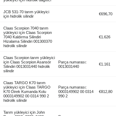
JCB 531-70 tarım yükleyici
€696,70
için hidrolik silindir
Claas Scorpion 7040 tarım
yükleyici için Claas Scorpion
7040 Kaldırma Silindiri
€1.626
Hizalama Silindiri 001300370
hidrolik silindir
Claas Scorpion tarım yükleyici
için Claas Scorpion Asansör
Parça numarası:
€1.161
Silindiri 0013031440 hidrolik
0013031440
silindir
Claas TARGO K70 tarım
yükleyici için Claas TARGO
Parça numarası:
K70 Direk Kumanda Kolu
0003149902 00 0314
€812,80
0003149902 00 0314 990 2
990 2
hidrolik silindir
Tarım yükleyici için John