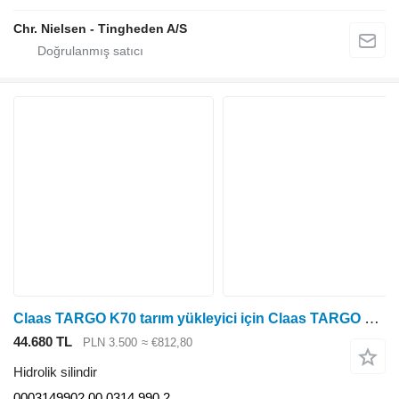
Chr. Nielsen - Tingheden A/S
Claas TARGO K70 tarım yükleyici için Claas TARGO K70 Direk Kumanda Kolu 0003149902 00 0314 990 2 hidrolik silindir
44.680 TL
PLN 3.500
≈ €812,80
Hidrolik silindir
0003149902 00 0314 990 2