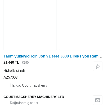
Tarım yükleyici için John Deere 3800 Direksiyon Ram Silindiri Az57093 AZ57093 hidrolik silindir
21.440 TL
€390
Hidrolik silindir
AZ57093
İrlanda, Courtmacsherry
COURTMACSHERRY MACHINERY LTD