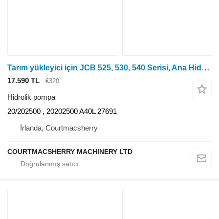
Tarım yükleyici için JCB 525, 530, 540 Serisi, Ana Hidrolik Pompa 20/202500, 20202500, 3
17.590 TL
€320
Hidrolik pompa
20/202500 , 20202500 A40L 27691
İrlanda, Courtmacsherry
COURTMACSHERRY MACHINERY LTD