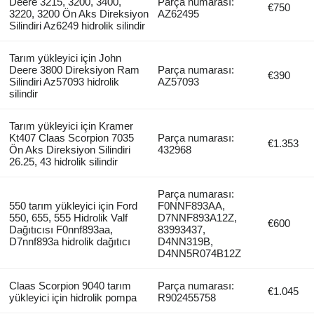
Deere 3215, 3200, 3400,
Parça numarası:
€750
3220, 3200 Ön Aks Direksiyon
AZ62495
Silindiri Az6249 hidrolik silindir
Tarım yükleyici için John
Deere 3800 Direksiyon Ram
Parça numarası:
€390
Silindiri Az57093 hidrolik
AZ57093
silindir
Tarım yükleyici için Kramer
Kt407 Claas Scorpion 7035
Parça numarası:
€1.353
Ön Aks Direksiyon Silindiri
432968
26.25, 43 hidrolik silindir
Parça numarası:
550 tarım yükleyici için Ford
F0NNF893AA,
550, 655, 555 Hidrolik Valf
D7NNF893A12Z,
€600
Dağıtıcısı F0nnf893aa,
83993437,
D7nnf893a hidrolik dağıtıcı
D4NN319B,
D4NN5R074B12Z
Claas Scorpion 9040 tarım
Parça numarası:
€1.045
yükleyici için hidrolik pompa
R902455758