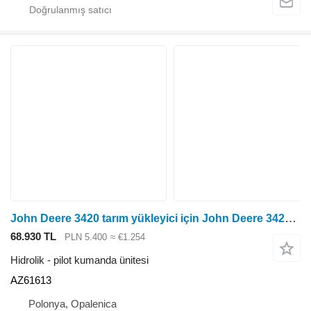
John Deere 3420 tarım yükleyici için John Deere 3420 Joystick | Dźojstik AZ61613 pilot kumanda ünitesi
68.930 TL
PLN 5.400
≈ €1.254
Hidrolik - pilot kumanda ünitesi
AZ61613
Polonya, Opalenica