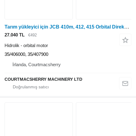
Tarım yükleyici için JCB 410m, 412, 415 Orbital Direksiyon Valfi 150-1061, 35/406000, 35/40 orbital motor
27.040 TL
€492
Hidrolik - orbital motor
35/406000, 35/407900
İrlanda, Courtmacsherry
COURTMACSHERRY MACHINERY LTD