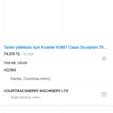
Tarım yükleyici için Kramer Kt407 Claas Scorpion 7035 Ön Aks Direksiyon Silindiri 26.25, 43 432968 hidrolik silindir
74.370 TL
€1.353
Hidrolik silindir
432968
İrlanda, Courtmacsherry
COURTMACSHERRY MACHINERY LTD