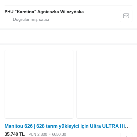
PHU "Karetina" Agnieszka Wilczyńska
Manitou 626 | 628 tarım yükleyici için Ultra ULTRA Hidrolik Pompa – Manitou 626 | 628
35.740 TL
PLN 2.800
≈ €650,30