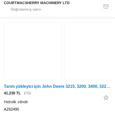
COURTMACSHERRY MACHINERY LTD
Tarım yükleyici için John Deere 3215, 3200, 3400, 3220, 3200 Ön Aks Direksiyon Silindiri Az6249 AZ62495 hidrolik silindir
41.230 TL
€750
Hidrolik silindir
AZ62495