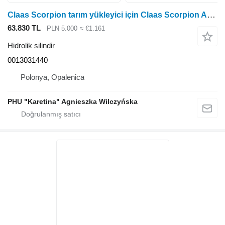
Claas Scorpion tarım yükleyici için Claas Scorpion Asansör Silindiri 0013031440 hidrolik silindir
63.830 TL
PLN 5.000
≈ €1.161
Hidrolik silindir
0013031440
Polonya, Opalenica
PHU "Karetina" Agnieszka Wilczyńska