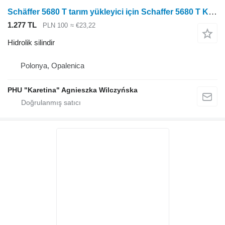
Schäffer 5680 T tarım yükleyici için Schaffer 5680 T Kaldırma Silindiri Uzatma Silindiri Parçaları hidrolik silindir
1.277 TL
PLN 100
≈ €23,22
Hidrolik silindir
Polonya, Opalenica
PHU "Karetina" Agnieszka Wilczyńska