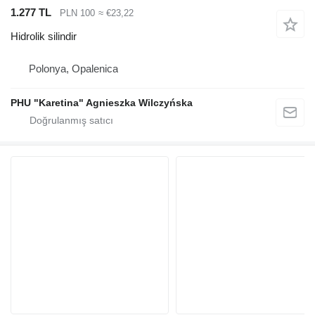
1.277 TL
PLN 100
≈ €23,22
Hidrolik silindir
Polonya, Opalenica
PHU "Karetina" Agnieszka Wilczyńska