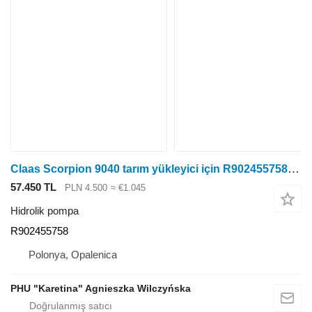
Claas Scorpion 9040 tarım yükleyici için R902455758 hidrolik pompa
57.450 TL
PLN 4.500
≈ €1.045
Hidrolik pompa
R902455758
Polonya, Opalenica
PHU "Karetina" Agnieszka Wilczyńska