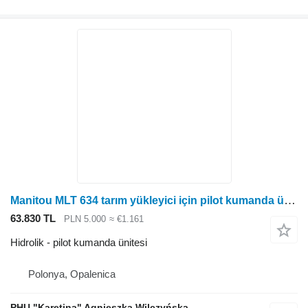
Manitou MLT 634 tarım yükleyici için pilot kumanda ünitesi
63.830 TL
PLN 5.000
≈ €1.161
Hidrolik - pilot kumanda ünitesi
Polonya, Opalenica
PHU "Karetina" Agnieszka Wilczyńska