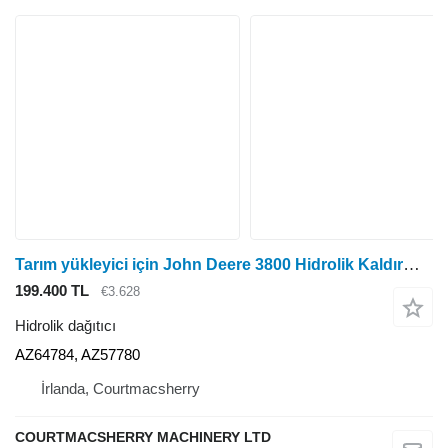
Tarım yükleyici için John Deere 3800 Hidrolik Kaldırma Kontrol Vanası Az64784, Az57780 AZ64784, AZ57780 hidrolik dağıtıcı
199.400 TL
€3.628
Hidrolik dağıtıcı
AZ64784, AZ57780
İrlanda, Courtmacsherry
COURTMACSHERRY MACHINERY LTD