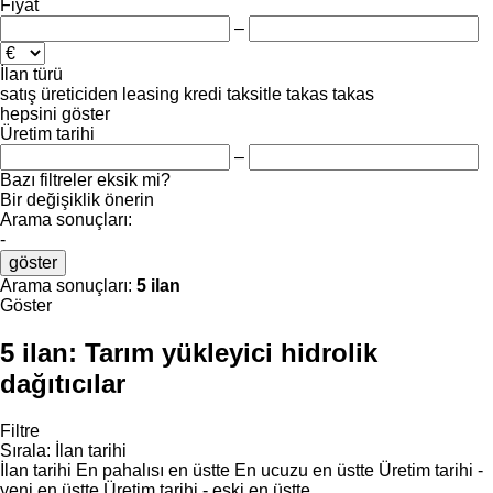
Fiyat
–
İlan türü
satış
üreticiden
leasing
kredi
taksitle
takas
takas
hepsini göster
Üretim tarihi
–
Bazı filtreler eksik mi?
Bir değişiklik önerin
Arama sonuçları:
-
göster
Arama sonuçları:
5 ilan
Göster
5 ilan:
Tarım yükleyici hidrolik
dağıtıcılar
Filtre
Sırala
:
İlan tarihi
İlan tarihi
En pahalısı en üstte
En ucuzu en üstte
Üretim tarihi -
yeni en üstte
Üretim tarihi - eski en üstte