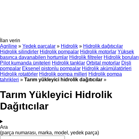
İlan verin
Agriline
»
Yedek parçalar
»
Hidrolik
»
Hidrolik dağıtıcılar
Hidrolik silindirler
Hidrolik pompalar
Hidrolik motorlar
Yüksek
basınca dayanabilen hortumlar
Hidrolik filtreler
Hidrolik boruları
Pilot kumanda üniteleri
Hidrolik tanklar
Orbital motorlar
Dişli
pompalar
Eksenel pistonlu pompalar
Hidrolik akümülatörleri
Hidrolik rotatörler
Hidrolik pompa milleri
Hidrolik pompa
tahrikleri
»
Tarım yükleyici hidrolik dağıtıcılar
»
Tarım Yükleyici Hidrolik
Dağıtıcılar
Ara
(parça numarası, marka, model, yedek parça)