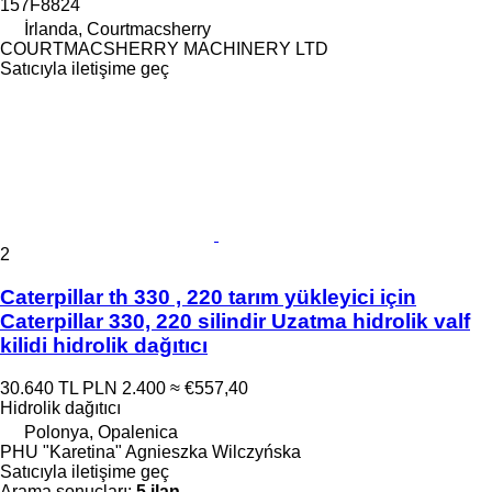
157F8824
İrlanda, Courtmacsherry
COURTMACSHERRY MACHINERY LTD
Satıcıyla iletişime geç
2
Caterpillar th 330 , 220 tarım yükleyici için
Caterpillar 330, 220 silindir Uzatma hidrolik valf
kilidi hidrolik dağıtıcı
30.640 TL
PLN 2.400
≈ €557,40
Hidrolik dağıtıcı
Polonya, Opalenica
PHU "Karetina" Agnieszka Wilczyńska
Satıcıyla iletişime geç
Arama sonuçları:
5 ilan