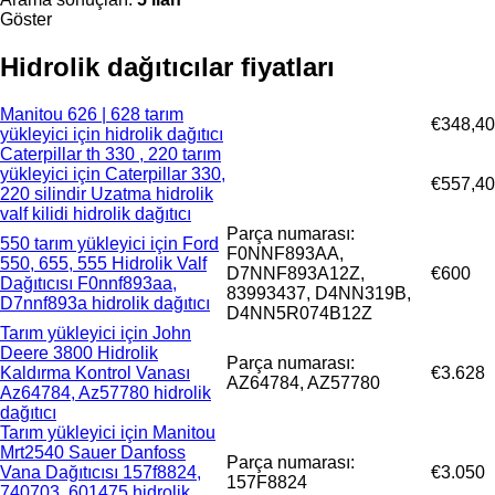
Göster
Hidrolik dağıtıcılar fiyatları
Manitou 626 | 628 tarım
€348,40
yükleyici için hidrolik dağıtıcı
Caterpillar th 330 , 220 tarım
yükleyici için Caterpillar 330,
€557,40
220 silindir Uzatma hidrolik
valf kilidi hidrolik dağıtıcı
Parça numarası:
550 tarım yükleyici için Ford
F0NNF893AA,
550, 655, 555 Hidrolik Valf
D7NNF893A12Z,
€600
Dağıtıcısı F0nnf893aa,
83993437, D4NN319B,
D7nnf893a hidrolik dağıtıcı
D4NN5R074B12Z
Tarım yükleyici için John
Deere 3800 Hidrolik
Parça numarası:
Kaldırma Kontrol Vanası
€3.628
AZ64784, AZ57780
Az64784, Az57780 hidrolik
dağıtıcı
Tarım yükleyici için Manitou
Mrt2540 Sauer Danfoss
Parça numarası:
Vana Dağıtıcısı 157f8824,
€3.050
157F8824
740703, 601475 hidrolik