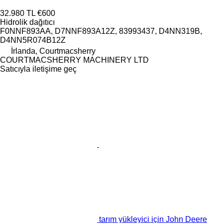
32.980 TL
€600
Hidrolik dağıtıcı
F0NNF893AA, D7NNF893A12Z, 83993437, D4NN319B,
D4NN5R074B12Z
İrlanda, Courtmacsherry
COURTMACSHERRY MACHINERY LTD
Satıcıyla iletişime geç
tarım yükleyici için John Deere