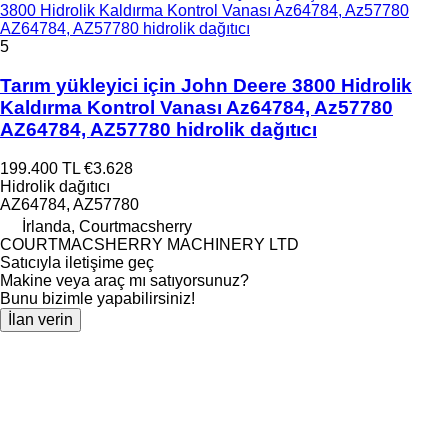
3800 Hidrolik Kaldırma Kontrol Vanası Az64784, Az57780
AZ64784, AZ57780 hidrolik dağıtıcı
5
Tarım yükleyici için John Deere 3800 Hidrolik
Kaldırma Kontrol Vanası Az64784, Az57780
AZ64784, AZ57780 hidrolik dağıtıcı
199.400 TL
€3.628
Hidrolik dağıtıcı
AZ64784, AZ57780
İrlanda, Courtmacsherry
COURTMACSHERRY MACHINERY LTD
Satıcıyla iletişime geç
Makine veya araç mı satıyorsunuz?
Bunu bizimle yapabilirsiniz!
İlan verin