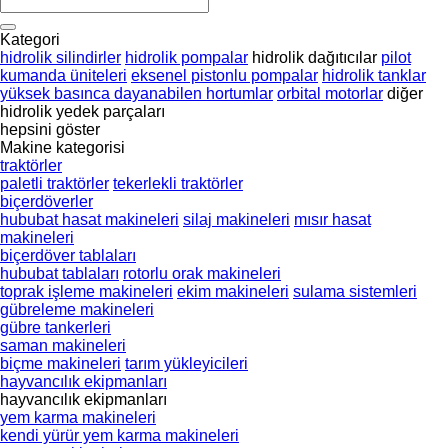
Kategori
hidrolik silindirler
hidrolik pompalar
hidrolik dağıtıcılar
pilot
kumanda üniteleri
eksenel pistonlu pompalar
hidrolik tanklar
yüksek basınca dayanabilen hortumlar
orbital motorlar
diğer
hidrolik yedek parçaları
hepsini göster
Makine kategorisi
traktörler
paletli traktörler
tekerlekli traktörler
biçerdöverler
hububat hasat makineleri
silaj makineleri
mısır hasat
makineleri
biçerdöver tablaları
hububat tablaları
rotorlu orak makineleri
toprak işleme makineleri
ekim makineleri
sulama sistemleri
gübreleme makineleri
gübre tankerleri
saman makineleri
biçme makineleri
tarım yükleyicileri
hayvancılık ekipmanları
hayvancılık ekipmanları
yem karma makineleri
kendi yürür yem karma makineleri