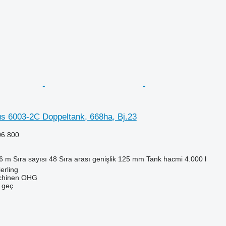
s 6003-2C Doppeltank, 668ha, Bj.23
06.800
6 m
Sıra sayısı
48
Sıra arası genişlik
125 mm
Tank hacmi
4.000 l
erling
chinen OHG
e geç