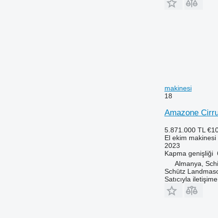
makinesi
18
Amazone Cirru
5.871.000 TL
€1
El ekim makinesi
2023
Kapma genişliği
Almanya, Schi
Schütz Landmas
Satıcıyla iletişim