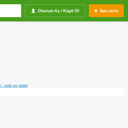
Oturum Aç / Kayıt Ol
İlan verin
i - eski en üstte