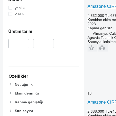
Amazone CIR
yeni
2.el
4.832.000 TL
€8
Kombine ekim ma
2023
Kapma genişliği
Üretim tarihi
Almanya, Cal
Agravis Technik
Satıcıyla iletişim
–
Özellikler
Net ağırlık
Ekim derinliği
18
Amazone CIR
Kapma genişliği
Sıra sayısı
2.688.000 TL
€4
Kombine ekim ma