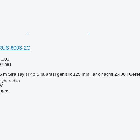
RUS 6003-2C
2.000
kinesi
6 m
Sıra sayısı
48
Sıra arası genişlik
125 mm
Tank hacmi
2.400 l
Gerek
nyhorodka
W
e geç