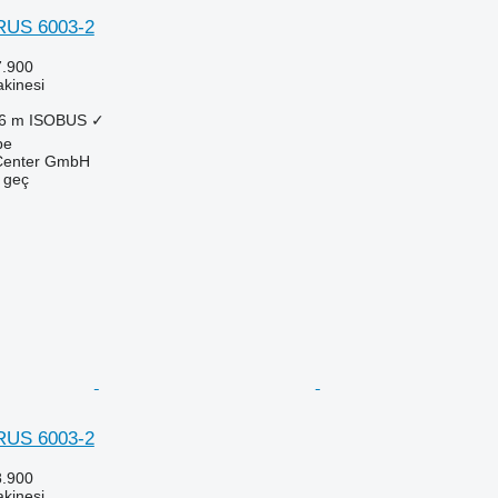
RUS 6003-2
7.900
kinesi
6 m
ISOBUS
✓
be
 Center GmbH
e geç
RUS 6003-2
8.900
kinesi