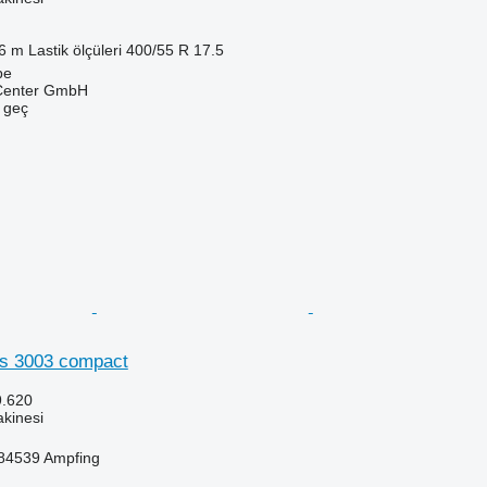
6 m
Lastik ölçüleri
400/55 R 17.5
be
 Center GmbH
e geç
s 3003 compact
9.620
kinesi
84539 Ampfing