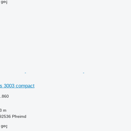
e geç
s 3003 compact
1.860
3 m
92536 Pfreimd
e geç