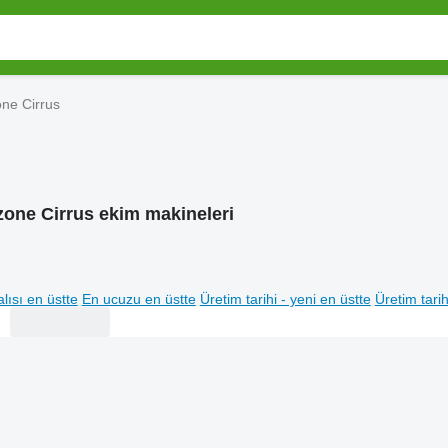
ne Cirrus
one Cirrus ekim makineleri
lısı en üstte
En ucuzu en üstte
Üretim tarihi - yeni en üstte
Üretim tarih