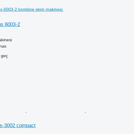
s 6003-2
kinesi
unas
e geç
us-3002 compact