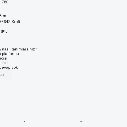
6.780
3 m
56642 Kruft
e geç
a nasıl tanımlarsınız?
an platformu
ıcısı
ticisi
u cevap yok
çin