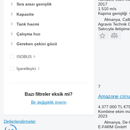
2017
Sıra arası genişlik
1.510 m/s
Kapma genişliği
Kapasite
Almanya, Cal
Tank hacmi
Agravis Technik
Satıcıyla iletişim
Çalışma hızı
Gereken çekici gücü
ISOBUS
İşaretleyici
7
Bazı filtreler eksik mi?
Amazone cirru
Bir değişiklik önerin
4.377.000 TL
€7
Kombine ekim ma
2023
Değerlendirmeler
Almanya, De-
E-FARM GmbH