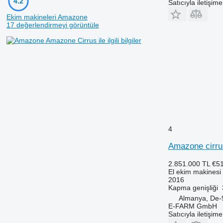
4.2
Satıcıyla iletişim
Ekim makineleri Amazone
17 değerlendirmeyi görüntüle
Amazone Cirrus ile ilgili bilgiler
4
Amazone cirru
2.851.000 TL
€5
El ekim makinesi
2016
Kapma genişliği
Almanya, De-
E-FARM GmbH
Satıcıyla iletişim