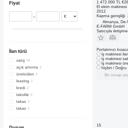
1.472.000 TL
€2
Fiyat
Avusturya
El ekim makinesi
2012
Fransa
Kapma genişliği
–
Romanya
Almanya, De-
Polonya
E-FARM GmbH
Satıcıyla iletişim
Danimarka
hepsini göster
Portalımızı kısac
İlan türü
i̇ş makinesi il
i̇ş makinesi sat
satış
i̇ş makinesi üre
açık artırma
hiçbiri / Doğr
üreticiden
Bir cevap se
leasing
kredi
taksitle
takas
takas
15
Durum