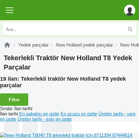
Yedek parçalar
New Holland yedek parçalar
New Holl
Tekerlekli Traktör New Holland T8 Yedek
Parçalar
19 ilan:
Tekerlekli traktör New Holland T8 yedek
parçalar
Filtre
Sırala
:
İlan tarihi
İlan tarihi
En pahalısı en üstte
En ucuzu en üstte
Üretim tarihi - yeni
en üstte
Üretim tarihi - eski en üstte