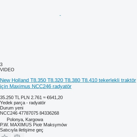
3
VIDEO
New Holland T8.350 T8.320 T8.380 T8.410 tekerlekli traktör
için Maximus NCC246 radyatör
35.250 TL
PLN 2.761
≈ €641,20
Yedek parça - radyatör
Durum
yeni
NCC246 47787075 84336268
Polonya, Kargowa
P.W. MAXIMUS Piotr Maksymów
Satıcıyla iletişime geç