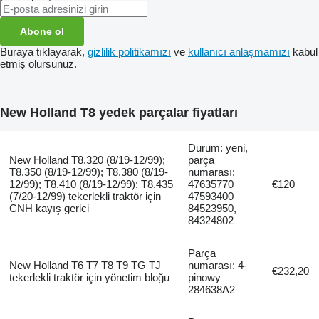
Abone ol
Buraya tıklayarak,
gizlilik politikamızı
ve
kullanıcı anlaşmamızı
kabul
etmiş olursunuz.
New Holland T8 yedek parçalar fiyatları
Durum: yeni,
New Holland T8.320 (8/19-12/99);
parça
T8.350 (8/19-12/99); T8.380 (8/19-
numarası:
12/99); T8.410 (8/19-12/99); T8.435
47635770
€120
(7/20-12/99) tekerlekli traktör için
47593400
CNH kayış gerici
84523950,
84324802
Parça
New Holland T6 T7 T8 T9 TG TJ
numarası: 4-
€232,20
tekerlekli traktör için yönetim bloğu
pinowy
284638A2