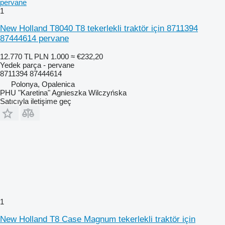
1
New Holland T8040 T8 tekerlekli traktör için 8711394
87444614 pervane
12.770 TL
PLN 1.000
≈ €232,20
Yedek parça - pervane
8711394 87444614
Polonya, Opalenica
PHU "Karetina" Agnieszka Wilczyńska
Satıcıyla iletişime geç
1
New Holland T8 Case Magnum tekerlekli traktör için