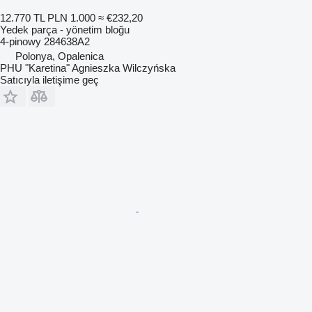
12.770 TL
PLN 1.000
≈ €232,20
Yedek parça - yönetim bloğu
4-pinowy 284638A2
Polonya, Opalenica
PHU "Karetina" Agnieszka Wilczyńska
Satıcıyla iletişime geç