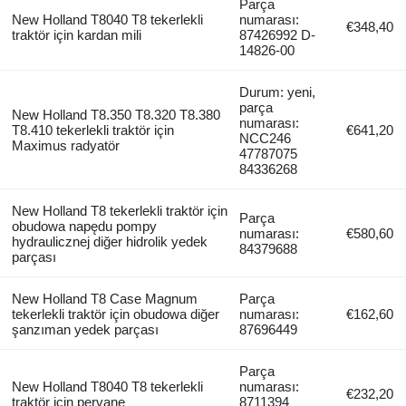
Parça
New Holland T8040 T8 tekerlekli
numarası:
€348,40
traktör için kardan mili
87426992 D-
14826-00
Durum: yeni,
parça
New Holland T8.350 T8.320 T8.380
numarası:
T8.410 tekerlekli traktör için
€641,20
NCC246
Maximus radyatör
47787075
84336268
New Holland T8 tekerlekli traktör için
Parça
obudowa napędu pompy
numarası:
€580,60
hydraulicznej diğer hidrolik yedek
84379688
parçası
New Holland T8 Case Magnum
Parça
tekerlekli traktör için obudowa diğer
numarası:
€162,60
şanzıman yedek parçası
87696449
Parça
New Holland T8040 T8 tekerlekli
numarası:
€232,20
traktör için pervane
8711394