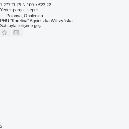
1.277 TL
PLN 100
≈ €23,22
Yedek parça - sepet
Polonya, Opalenica
PHU "Karetina" Agnieszka Wilczyńska
Satıcıyla iletişime geç
3