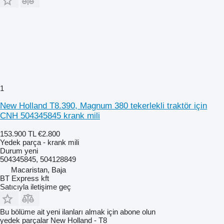
1
New Holland T8.390, Magnum 380 tekerlekli traktör için
CNH 504345845 krank mili
153.900 TL
€2.800
Yedek parça - krank mili
Durum
yeni
504345845, 504128849
Macaristan, Baja
BT Express kft
Satıcıyla iletişime geç
Bu bölüme ait yeni ilanları almak için abone olun
yedek parçalar
New Holland - T8