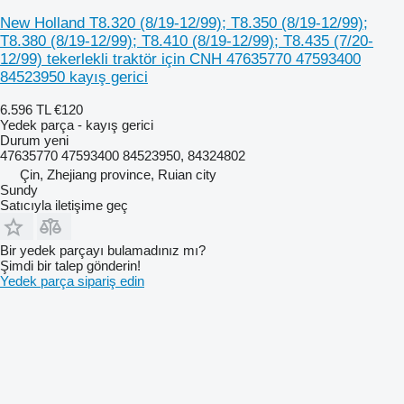
New Holland T8.320 (8/19-12/99); T8.350 (8/19-12/99);
T8.380 (8/19-12/99); T8.410 (8/19-12/99); T8.435 (7/20-
12/99) tekerlekli traktör için CNH 47635770 47593400
84523950 kayış gerici
6.596 TL
€120
Yedek parça - kayış gerici
Durum
yeni
47635770 47593400 84523950, 84324802
Çin, Zhejiang province, Ruian city
Sundy
Satıcıyla iletişime geç
Bir yedek parçayı bulamadınız mı?
Şimdi bir talep gönderin!
Yedek parça sipariş edin