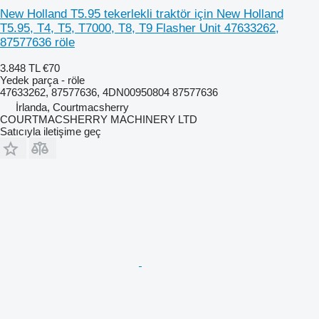
New Holland T5.95 tekerlekli traktör için New Holland
T5.95, T4, T5, T7000, T8, T9 Flasher Unit 47633262,
87577636 röle
3.848 TL
€70
Yedek parça - röle
47633262, 87577636, 4DN00950804 87577636
İrlanda, Courtmacsherry
COURTMACSHERRY MACHINERY LTD
Satıcıyla iletişime geç