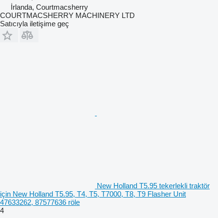
İrlanda, Courtmacsherry
COURTMACSHERRY MACHINERY LTD
Satıcıyla iletişime geç
New Holland T5.95 tekerlekli traktör
için New Holland T5.95, T4, T5, T7000, T8, T9 Flasher Unit
47633262, 87577636 röle
4