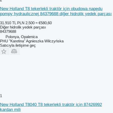
New Holland T8 tekerlekli traktör için obudowa napędu
pompy hydraulicznej 84379688 diğer hidrolik yedek parçası
31.910 TL
PLN 2.500
≈ €580,60
Diğer hidrolik yedek parçası
84379688
Polonya, Opalenica
PHU "Karetina" Agnieszka Wilczyńska
Satıcıyla iletişime geç
1
New Holland T8040 T8 tekerlekli traktör için 87426992
kardan mili