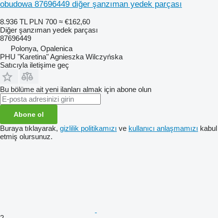
obudowa 87696449 diğer şanzıman yedek parçası
8.936 TL
PLN 700
≈ €162,60
Diğer şanzıman yedek parçası
87696449
Polonya, Opalenica
PHU "Karetina" Agnieszka Wilczyńska
Satıcıyla iletişime geç
Bu bölüme ait yeni ilanları almak için abone olun
Abone ol
Buraya tıklayarak,
gizlilik politikamızı
ve
kullanıcı anlaşmamızı
kabul
etmiş olursunuz.
2