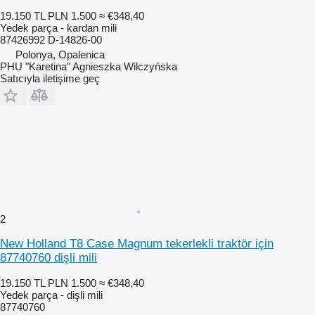
19.150 TL
PLN 1.500
≈ €348,40
Yedek parça - kardan mili
87426992 D-14826-00
Polonya, Opalenica
PHU "Karetina" Agnieszka Wilczyńska
Satıcıyla iletişime geç
2
New Holland T8 Case Magnum tekerlekli traktör için
87740760 dişli mili
19.150 TL
PLN 1.500
≈ €348,40
Yedek parça - dişli mili
87740760