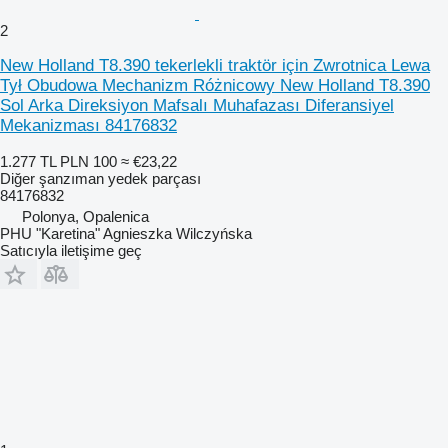
2
New Holland T8.390 tekerlekli traktör için Zwrotnica Lewa
Tył Obudowa Mechanizm Różnicowy New Holland T8.390
Sol Arka Direksiyon Mafsalı Muhafazası Diferansiyel
Mekanizması 84176832
1.277 TL
PLN 100
≈ €23,22
Diğer şanzıman yedek parçası
84176832
Polonya, Opalenica
PHU "Karetina" Agnieszka Wilczyńska
Satıcıyla iletişime geç