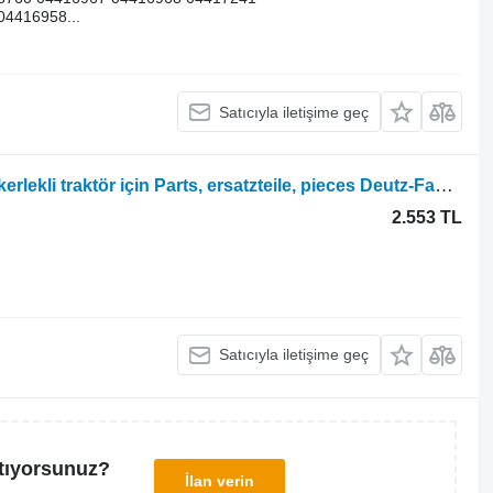
4416958...
Satıcıyla iletişime geç
Deutz-Fahr Agrotron 6150.4 6160.4 tekerlekli traktör için Parts, ersatzteile, pieces Deutz-Fahr Agrotron 6150.4 6160.4 parçaları, yedek parçalar, parçalar
2.553 TL
Satıcıyla iletişime geç
tıyorsunuz?
İlan verin