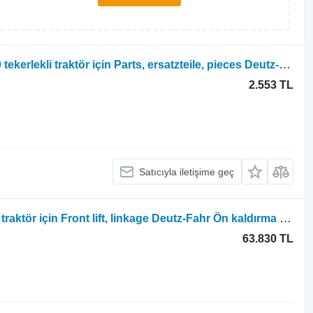
Deutz-Fahr Agrotron K420 K410 K430 tekerlekli traktör için Parts, ersatzteile, pieces Deutz-Fahr Agrotron K420 K410 K430 parçaları, yedek parçalar, aksesuarlar
2.553 TL
Satıcıyla iletişime geç
Deutz-Fahr Agrotron 6150.4 tekerlekli traktör için Front lift, linkage Deutz-Fahr Ön kaldırma mekanizması, Deutz Agrotron 6150.4 bağlantı sistemi 002052734
63.830 TL