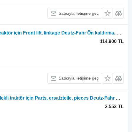
Satıcıyla iletişime geç
Deutz-Fahr Agrotron M410 tekerlekli traktör için Front lift, linkage Deutz-Fahr Ön kaldırma, bağlantı sistemi Deutz Agrotron M410 001690454
114.900 TL
Satıcıyla iletişime geç
Deutz-Fahr Agrotron 100 90 105 tekerlekli traktör için Parts, ersatzteile, pieces Deutz-Fahr Agrotron 100 90 105 parçaları, yedek parçalar, parçalar
2.553 TL