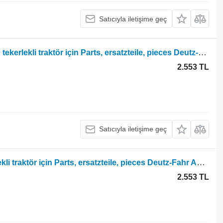
Satıcıyla iletişime geç
Deutz-Fahr Agrotron TTV 520 510 530 tekerlekli traktör için Parts, ersatzteile, pieces Deutz-Fahr Agrotron TTV 520 510 530 ttv parçaları, yedek parçalar, parçalar
2.553 TL
Satıcıyla iletişime geç
Deutz-Fahr Agrotron 90 80 100 tekerlekli traktör için Parts, ersatzteile, pieces Deutz-Fahr Agrotron 90 80 100 parçaları, yedek parçaları, parçaları
2.553 TL