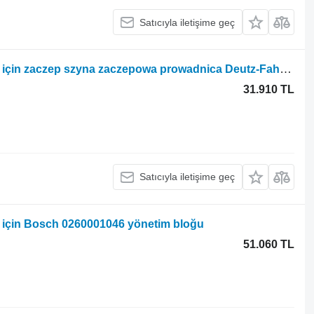
Satıcıyla iletişime geç
Deutz-Fahr Agrotron tekerlekli traktör için zaczep szyna zaczepowa prowadnica Deutz-Fahr agrotron bağlantı rayı kılavuzu
31.910 TL
Satıcıyla iletişime geç
ör için Bosch 0260001046 yönetim bloğu
51.060 TL