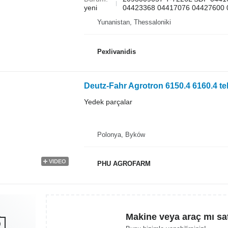
yeni
04423368 04417076 04427600 0
Yunanistan, Thessaloniki
Pexlivanidis
Yedek parçalar
Polonya, Byków
VIDEO
PHU AGROFARM
Makine veya araç mı sa