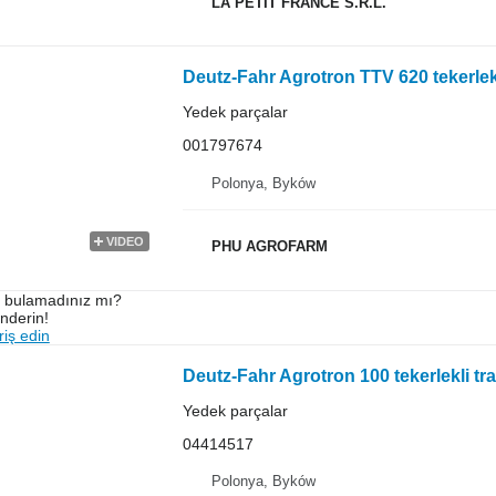
LA PETIT FRANCE S.R.L.
Yedek parçalar
001797674
Polonya, Byków
VIDEO
PHU AGROFARM
ı bulamadınız mı?
önderin!
iş edin
Yedek parçalar
04414517
Polonya, Byków