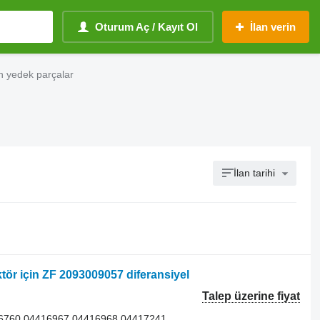
Oturum Aç / Kayıt Ol
İlan verin
on yedek parçalar
İlan tarihi
ör için ZF 2093009057 diferansiyel
Talep üzerine fiyat
6760 04416967 04416968 04417241