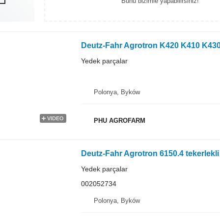
Bunu bizimle yapabilirsiniz!
Yedek parçalar
Polonya, Byków
VIDEO
PHU AGROFARM
Yedek parçalar
002052734
Polonya, Byków