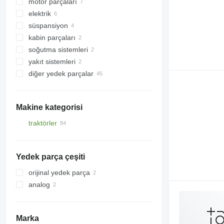
motor parçaları
köprüler
elektrik
şanzıman dişlileri
motorlar
süspansiyon
aks muhafazaları
krank milleri
yönetim blokları
kabin parçaları
vites kutusu
yağ soğutucuları
gösterge panelleri
aks taşıyıcıları
soğutma sistemleri
diferansiyeller
volanlar
sensörler
akslar
kabinler
yakıt sistemleri
sepetler
valf itme çubukları
poyralar
radyatörler
diğer yedek parçalar
şanzıman senkronizerleri
genleşme tankları
yakıt depoları
diğer şanzıman yedek parçaları
enjektörler
yedek parçalar
Makine kategorisi
traktörler
tekerlekli traktörler
Yedek parça çeşiti
orijinal yedek parça
analog
Marka