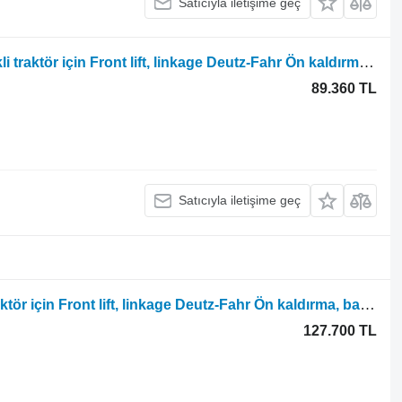
Satıcıyla iletişime geç
Deutz-Fahr Agrotron TTV 620 tekerlekli traktör için Front lift, linkage Deutz-Fahr Ön kaldırma, bağlantı sistemi Deutz Agrotron TTV 620 001797674
89.360 TL
Satıcıyla iletişime geç
Deutz-Fahr Agrotron 100 tekerlekli traktör için Front lift, linkage Deutz-Fahr Ön kaldırma, bağlantı sistemi Deutz Agrotron 100 04414517
127.700 TL