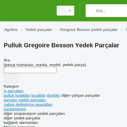
Agriline
Yedek parçalar
Gregoire Besson yedek parçalar
Pulluk Gregoire Besson Yedek Parçalar
Ara
(parça numarası, marka, model, yedek parça)
Kategori
iş parçaları
pulluk kulakları
bıçaklar
direkler
diğer çalışan parçalar
karoser yedek parçaları
çabuk değiştirme aparatları
süspansiyon
diğer süspansiyon yedek parçaları
diğer yedek parçalar
bağlantı elemanları