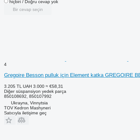
hiçbiri / Doğru cevap yok
Bir cevap seçin
4
Gregoire Besson pulluk için Element katka GREGOIRE 
3.205 TL
UAH 3.000
≈ €58,31
Diğer süspansiyon yedek parça
850108692, 850107992
Ukrayna, Vinnytsia
TOV Kedron Mashyneri
Satıcıyla iletişime geç