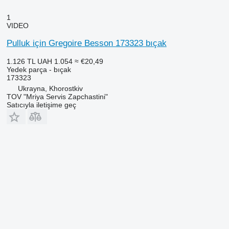
1
VIDEO
Pulluk için Gregoire Besson 173323 bıçak
1.126 TL
UAH 1.054
≈ €20,49
Yedek parça - bıçak
173323
Ukrayna, Khorostkiv
TOV "Mriya Servis Zapchastini"
Satıcıyla iletişime geç