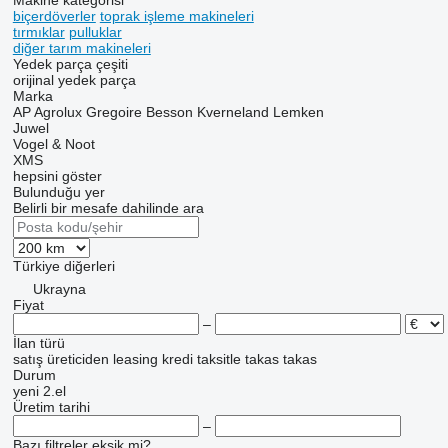
Makine kategorisi
biçerdöverler
toprak işleme makineleri
tırmıklar
pulluklar
diğer tarım makineleri
Yedek parça çeşiti
orijinal yedek parça
Marka
AP
Agrolux
Gregoire Besson
Kverneland
Lemken
Juwel
Vogel & Noot
XMS
hepsini göster
Bulunduğu yer
Belirli bir mesafe dahilinde ara
Türkiye
diğerleri
Ukrayna
Fiyat
–
İlan türü
satış
üreticiden
leasing
kredi
taksitle
takas
takas
Durum
yeni
2.el
Üretim tarihi
–
Bazı filtreler eksik mi?