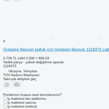
4
Gregoire Besson pulluk için Gregoire Besson 1118373 çab
3.739 TL
UAH 3.500
≈ €68,03
Yedek parça - çabuk değiştirme aparatı
1118373
Ukrayna, Vinnytsia
TOV Kedron Mashyneri
Satıcıyla iletişime geç
Portalımızı kısaca nasıl tanımlarsınız?
i̇ş makinesi ilan platformu
i̇ş makinesi satıcısı
i̇ş makinesi üreticisi