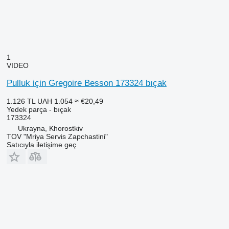
1
VIDEO
Pulluk için Gregoire Besson 173324 bıçak
1.126 TL
UAH 1.054
≈ €20,49
Yedek parça - bıçak
173324
Ukrayna, Khorostkiv
TOV "Mriya Servis Zapchastini"
Satıcıyla iletişime geç