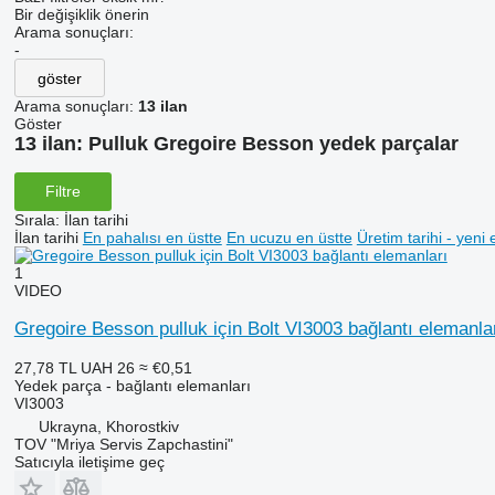
Bir değişiklik önerin
Arama sonuçları:
-
göster
Arama sonuçları:
13 ilan
Göster
13 ilan:
Pulluk Gregoire Besson yedek parçalar
Filtre
Sırala
:
İlan tarihi
İlan tarihi
En pahalısı en üstte
En ucuzu en üstte
Üretim tarihi - yeni 
1
VIDEO
Gregoire Besson pulluk için Bolt VI3003 bağlantı elemanla
27,78 TL
UAH 26
≈ €0,51
Yedek parça - bağlantı elemanları
VI3003
Ukrayna, Khorostkiv
TOV "Mriya Servis Zapchastini"
Satıcıyla iletişime geç