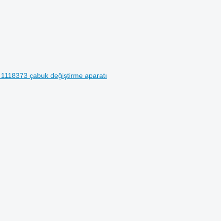
 1118373 çabuk değiştirme aparatı