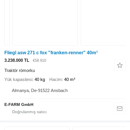
Fliegl asw 271 c fox "franken-renner" 40m³
3.238.000 TL
€58.910
Traktör römorku
Yük kapasitesi
40 kg
Hacim
40 m³
Almanya, De-91522 Ansbach
E-FARM GmbH