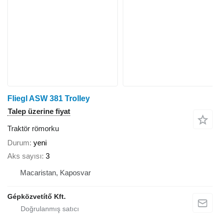
Fliegl ASW 381 Trolley
Talep üzerine fiyat
Traktör römorku
Durum
yeni
Aks sayısı
3
Macaristan, Kaposvar
Gépközvetítő Kft.