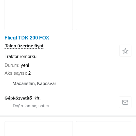
Fliegl TDK 200 FOX
Talep üzerine fiyat
Traktör römorku
Durum
yeni
Aks sayısı
2
Macaristan, Kaposvar
Gépközvetítő Kft.