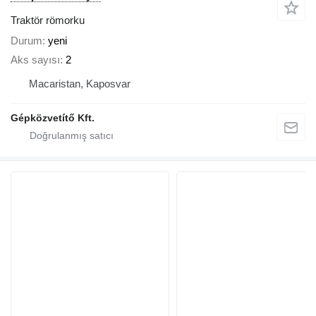
Traktör römorku
Durum
yeni
Aks sayısı
2
Macaristan, Kaposvar
Gépközvetítő Kft.