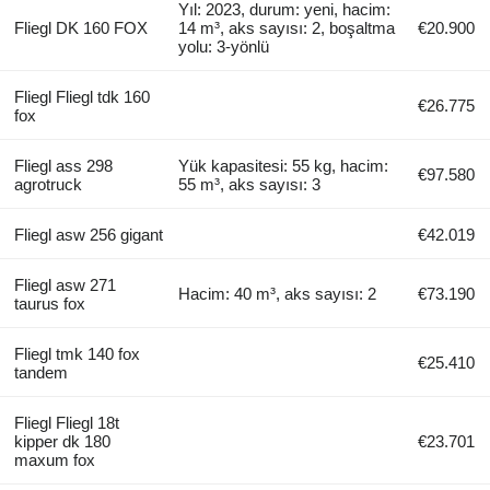
Yıl: 2023, durum: yeni, hacim:
Fliegl DK 160 FOX
14 m³, aks sayısı: 2, boşaltma
€20.900
yolu: 3-yönlü
Fliegl Fliegl tdk 160
€26.775
fox
Fliegl ass 298
Yük kapasitesi: 55 kg, hacim:
€97.580
agrotruck
55 m³, aks sayısı: 3
Fliegl asw 256 gigant
€42.019
Fliegl asw 271
Hacim: 40 m³, aks sayısı: 2
€73.190
taurus fox
Fliegl tmk 140 fox
€25.410
tandem
Fliegl Fliegl 18t
kipper dk 180
€23.701
maxum fox