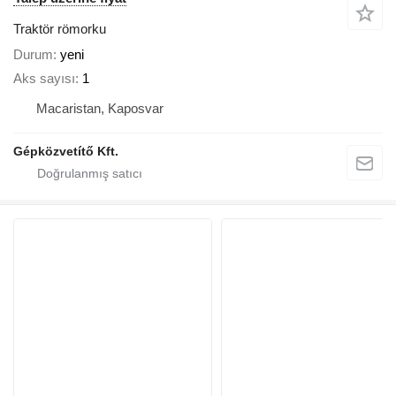
Traktör römorku
Durum
yeni
Aks sayısı
1
Macaristan, Kaposvar
Gépközvetítő Kft.