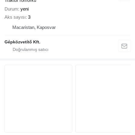
Traktör römorku
Durum
yeni
Aks sayısı
3
Macaristan, Kaposvar
Gépközvetítő Kft.