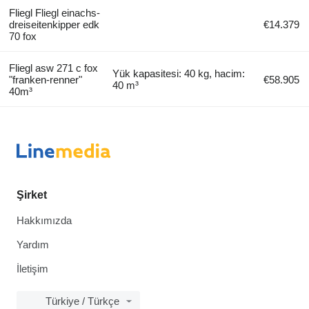
Fliegl Fliegl einachs-
dreiseitenkipper edk
€14.379
70 fox
Fliegl asw 271 c fox
Yük kapasitesi: 40 kg, hacim:
"franken-renner"
€58.905
40 m³
40m³
Şirket
Hakkımızda
Yardım
İletişim
Türkiye / Türkçe