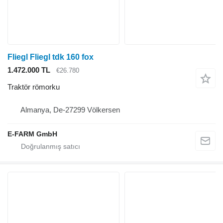
Fliegl Fliegl tdk 160 fox
1.472.000 TL
€26.780
Traktör römorku
Almanya, De-27299 Völkersen
E-FARM GmbH