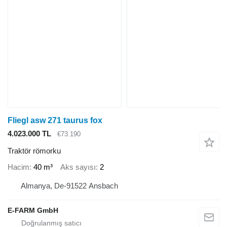
Fliegl asw 271 taurus fox
4.023.000 TL
€73.190
Traktör römorku
Hacim
40 m³
Aks sayısı
2
Almanya, De-91522 Ansbach
E-FARM GmbH