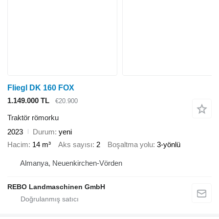
Fliegl DK 160 FOX
1.149.000 TL
€20.900
Traktör römorku
2023
Durum
yeni
Hacim
14 m³
Aks sayısı
2
Boşaltma yolu
3-yönlü
Almanya, Neuenkirchen-Vörden
REBO Landmaschinen GmbH