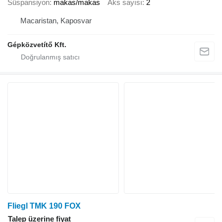
Süspansiyon
makas/makas
Aks sayısı
2
Macaristan, Kaposvar
Gépközvetítő Kft.
Fliegl TMK 190 FOX
Talep üzerine fiyat