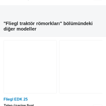
"Fliegl traktör römorkları" bölümündeki
diğer modeller
Fliegl EDK 25
Talep üzerine fiyat