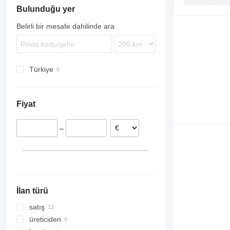
Bulunduğu yer
9380
TX
Belirli bir mesafe dahilinde ara
Türkiye
Fiyat
–
İlan türü
satış
üreticiden