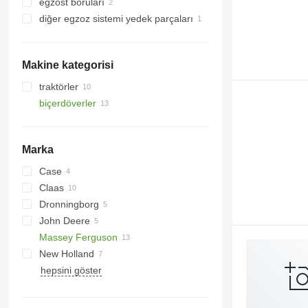
egzost boruları
diğer egzoz sistemi yedek parçaları
Makine kategorisi
traktörler
biçerdöverler
tekerlekli traktörler
hububat hasat makineleri
Marka
Case
2388
Claas
Dronningborg
C-series
John Deere
Jaguar
D-series
Massey Ferguson
Lexion
9780
New Holland
C-series
38
hepsini göster
T-series
40
CR
7278
CX
9280
T-series