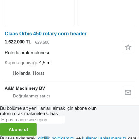
Claas Orbis 450 rotary corn header
1.622.000 TL
€29.500
Rotorlu orak makinesi
Kapma genişliği
4,5 m
Hollanda, Horst
A&M Machinery BV
Bu bölüme ait yeni ilanları almak için abone olun
rotorlu orak makineleri
Claas
Abone ol
Buraya tıklayarak,
gizlilik politikamızı
ve
kullanıcı anlaşmamızı
kabul