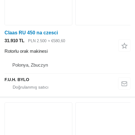
Claas RU 450 na czesci
31.910 TL
PLN 2.500
≈ €580,60
Rotorlu orak makinesi
Polonya, Zbuczyn
F.U.H. BYLO