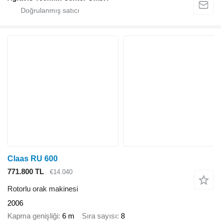
Claas RU 600
771.800 TL
€14.040
Rotorlu orak makinesi
2006
Kapma genişliği
6 m
Sıra sayısı
8