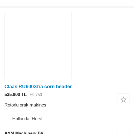
Claas RU600Xtra corn header
535.900 TL
€9.750
Rotorlu orak makinesi
Hollanda, Horst
A&M Machinery BV