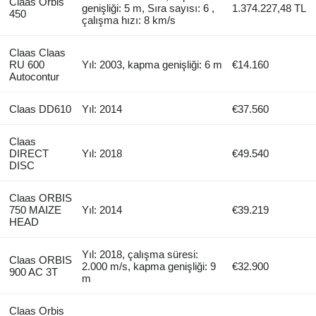
Claas Orbis
genişliği: 5 m, Sıra sayısı: 6 ,
1.374.227,48 TL
450
çalışma hızı: 8 km/s
Claas Claas
RU 600
Yıl: 2003, kapma genişliği: 6 m
€14.160
Autocontur
Claas DD610
Yıl: 2014
€37.560
Claas
DIRECT
Yıl: 2018
€49.540
DISC
Claas ORBIS
750 MAIZE
Yıl: 2014
€39.219
HEAD
Yıl: 2018, çalışma süresi:
Claas ORBIS
2.000 m/s, kapma genişliği: 9
€32.900
900 AC 3T
m
Claas Orbis