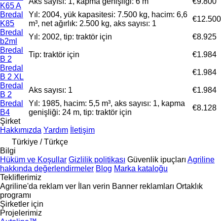
Aks sayısı: 1, kapma genişliği: 6 m
€9.800
K65 A
Bredal
Yıl: 2004, yük kapasitesi: 7.500 kg, hacim: 6,6
€12.500
K85
m³, net ağırlık: 2.500 kg, aks sayısı: 1
Bredal
Yıl: 2002, tip: traktör için
€8.925
b2ml
Bredal
Tip: traktör için
€1.984
B 2
Bredal
€1.984
B 2 XL
Bredal
Aks sayısı: 1
€1.984
B 2
Bredal
Yıl: 1985, hacim: 5,5 m³, aks sayısı: 1, kapma
€8.128
B4
genişliği: 24 m, tip: traktör için
Şirket
Hakkımızda
Yardım
İletişim
Türkiye / Türkçe
Bilgi
Hüküm ve Koşullar
Gizlilik politikası
Güvenlik ipuçları
Agriline
hakkında değerlendirmeler
Blog
Marka kataloğu
Tekliflerimiz
Agriline'da reklam ver
İlan verin
Banner reklamları
Ortaklık
programı
Şirketler için
Projelerimiz