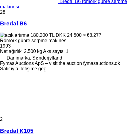
Bredal B6 römork gübre serpme
makinesi
28
Bredal B6
180.200 TL
DKK 24.500
≈ €3.277
Römork gübre serpme makinesi
1993
Net ağırlık
2.500 kg
Aks sayısı
1
Danimarka, Sønderjylland
Fymas Auctions ApS – visit the auction fymasauctions.dk
Satıcıyla iletişime geç
2
Bredal K105