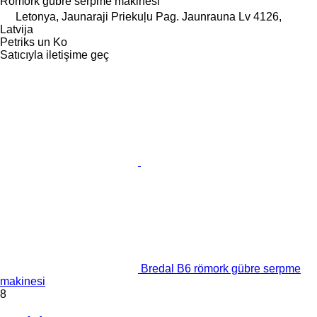
Römork gübre serpme makinesi
Letonya, Jaunaraji Priekuļu Pag. Jaunrauna Lv 4126,
Latvija
Petriks un Ko
Satıcıyla iletişime geç
Bredal B6 römork gübre serpme
makinesi
8