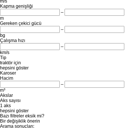
m/s
Kapma genişliği
–
m
Gereken çekici gücü
–
bg
Çalışma hızı
–
km/s
Tip
traktör için
hepsini göster
Karoser
Hacim
–
m³
Akslar
Aks sayısı
1 aks
hepsini göster
Bazı filtreler eksik mi?
Bir değişiklik önerin
Arama sonuçları: