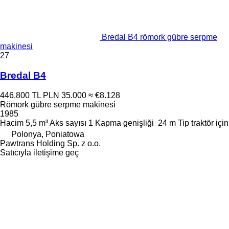
Bredal B4 römork gübre serpme
makinesi
27
Bredal B4
446.800 TL
PLN 35.000
≈ €8.128
Römork gübre serpme makinesi
1985
Hacim
5,5 m³
Aks sayısı
1
Kapma genişliği
24 m
Tip
traktör için
Polonya, Poniatowa
Pawtrans Holding Sp. z o.o.
Satıcıyla iletişime geç