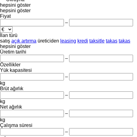
hepsini göster
hepsini göster
Fiyat
–
İlan türü
satış
açık artırma
üreticiden
leasing
kredi
taksitle
takas
takas
hepsini göster
Üretim tarihi
–
Özellikler
Yük kapasitesi
–
kg
Brüt ağırlık
–
kg
Net ağırlık
–
kg
Çalışma süresi
–