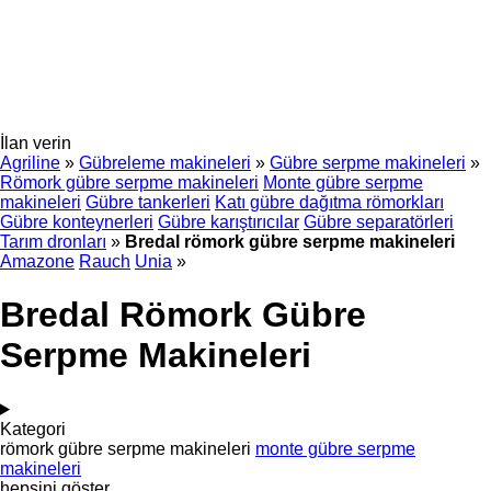
İlan verin
Agriline
»
Gübreleme makineleri
»
Gübre serpme makineleri
»
Römork gübre serpme makineleri
Monte gübre serpme
makineleri
Gübre tankerleri
Katı gübre dağıtma römorkları
Gübre konteynerleri
Gübre karıştırıcılar
Gübre separatörleri
Tarım dronları
»
Bredal römork gübre serpme makineleri
Amazone
Rauch
Unia
»
Bredal Römork Gübre
Serpme Makineleri
Kategori
römork gübre serpme makineleri
monte gübre serpme
makineleri
hepsini göster