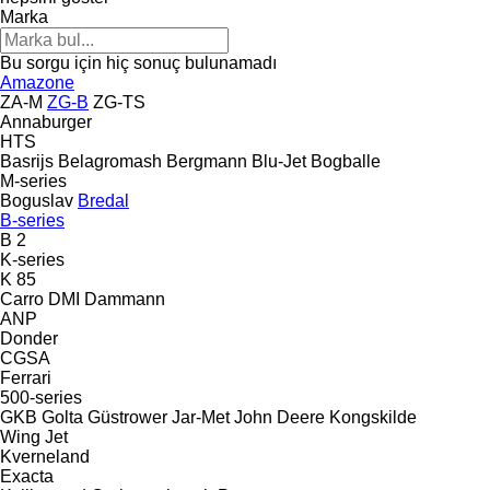
Marka
Bu sorgu için hiç sonuç bulunamadı
Amazone
ZA-M
ZG-B
ZG-TS
Annaburger
HTS
Basrijs
Belagromash
Bergmann
Blu-Jet
Bogballe
M-series
Boguslav
Bredal
B-series
B 2
K-series
K 85
Carro
DMI
Dammann
ANP
Donder
CGSA
Ferrari
500-series
GKB
Golta
Güstrower
Jar-Met
John Deere
Kongskilde
Wing Jet
Kverneland
Exacta