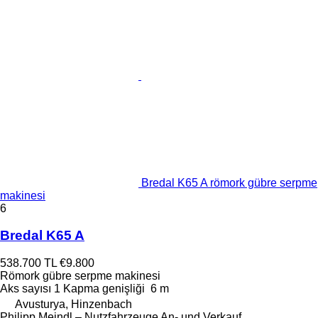
Bredal K65 A römork gübre serpme
makinesi
6
Bredal K65 A
538.700 TL
€9.800
Römork gübre serpme makinesi
Aks sayısı
1
Kapma genişliği
6 m
Avusturya, Hinzenbach
Philipp Meindl – Nutzfahrzeuge An- und Verkauf