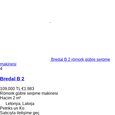
Bredal B 2 römork gübre serpme
makinesi
4
Bredal B 2
109.000 TL
€1.983
Römork gübre serpme makinesi
Hacim
2 m³
Letonya, Latvija
Petriks un Ko
Satıcıyla iletişime geç