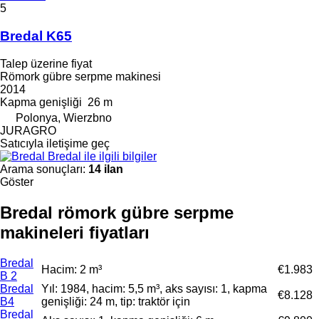
5
Bredal K65
Talep üzerine fiyat
Römork gübre serpme makinesi
2014
Kapma genişliği
26 m
Polonya, Wierzbno
JURAGRO
Satıcıyla iletişime geç
Bredal ile ilgili bilgiler
Arama sonuçları:
14 ilan
Göster
Bredal römork gübre serpme
makineleri fiyatları
Bredal
Hacim: 2 m³
€1.983
B 2
Bredal
Yıl: 1984, hacim: 5,5 m³, aks sayısı: 1, kapma
€8.128
B4
genişliği: 24 m, tip: traktör için
Bredal