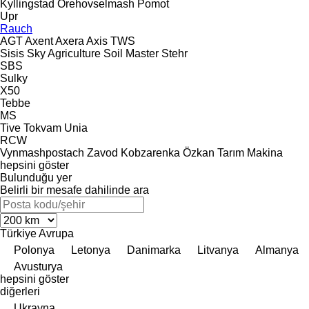
Kyllingstad
Orehovselmash
Pomot
Upr
Rauch
AGT
Axent
Axera
Axis
TWS
Sisis
Sky Agriculture
Soil Master
Stehr
SBS
Sulky
X50
Tebbe
MS
Tive
Tokvam
Unia
RCW
Vynmashpostach
Zavod Kobzarenka
Özkan Tarım Makina
hepsini göster
Bulunduğu yer
Belirli bir mesafe dahilinde ara
Türkiye
Avrupa
Polonya
Letonya
Danimarka
Litvanya
Almanya
Avusturya
hepsini göster
diğerleri
Ukrayna