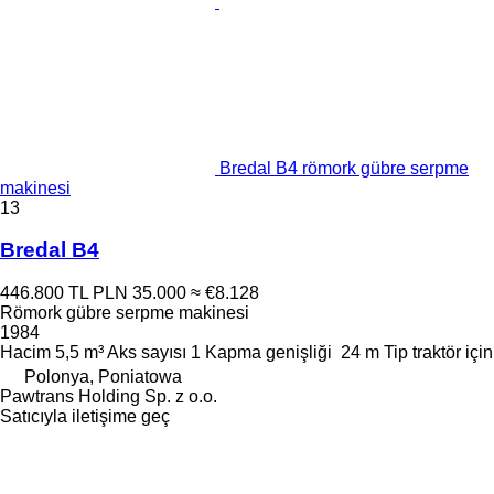
Bredal B4 römork gübre serpme
makinesi
13
Bredal B4
446.800 TL
PLN 35.000
≈ €8.128
Römork gübre serpme makinesi
1984
Hacim
5,5 m³
Aks sayısı
1
Kapma genişliği
24 m
Tip
traktör için
Polonya, Poniatowa
Pawtrans Holding Sp. z o.o.
Satıcıyla iletişime geç