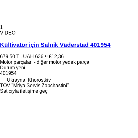
1
VIDEO
Kültivatör için Salnik Väderstad 401954
679,50 TL
UAH 636
≈ €12,36
Motor parçaları - diğer motor yedek parça
Durum
yeni
401954
Ukrayna, Khorostkiv
TOV "Mriya Servis Zapchastini"
Satıcıyla iletişime geç