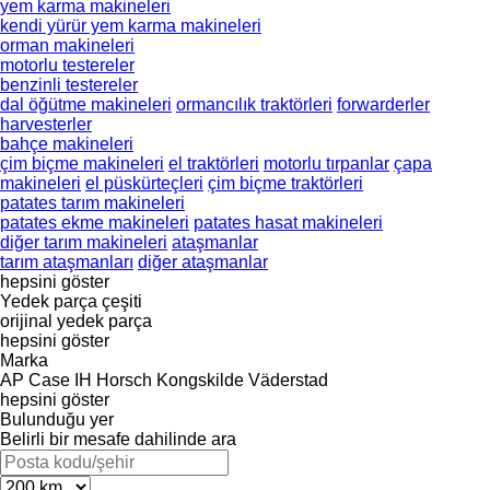
yem karma makineleri
kendi yürür yem karma makineleri
orman makineleri
motorlu testereler
benzinli testereler
dal öğütme makineleri
ormancılık traktörleri
forwarderler
harvesterler
bahçe makineleri
çim biçme makineleri
el traktörleri
motorlu tırpanlar
çapa
makineleri
el püskürteçleri
çim biçme traktörleri
patates tarım makineleri
patates ekme makineleri
patates hasat makineleri
diğer tarım makineleri
ataşmanlar
tarım ataşmanları
diğer ataşmanlar
hepsini göster
Yedek parça çeşiti
orijinal yedek parça
hepsini göster
Marka
AP
Case IH
Horsch
Kongskilde
Väderstad
hepsini göster
Bulunduğu yer
Belirli bir mesafe dahilinde ara