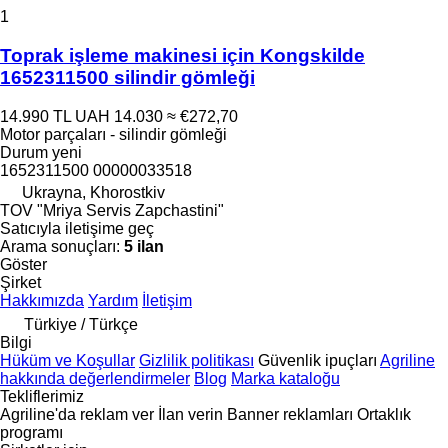
1
Toprak işleme makinesi için Kongskilde
1652311500 silindir gömleği
14.990 TL
UAH 14.030
≈ €272,70
Motor parçaları - silindir gömleği
Durum
yeni
1652311500 00000033518
Ukrayna, Khorostkiv
TOV "Mriya Servis Zapchastini"
Satıcıyla iletişime geç
Arama sonuçları:
5 ilan
Göster
Şirket
Hakkımızda
Yardım
İletişim
Türkiye / Türkçe
Bilgi
Hüküm ve Koşullar
Gizlilik politikası
Güvenlik ipuçları
Agriline
hakkında değerlendirmeler
Blog
Marka kataloğu
Tekliflerimiz
Agriline'da reklam ver
İlan verin
Banner reklamları
Ortaklık
programı