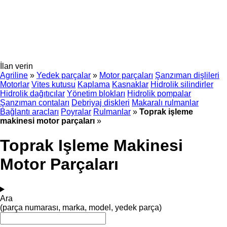
İlan verin
Agriline
»
Yedek parçalar
»
Motor parçaları
Şanzıman dişlileri
Motorlar
Vites kutusu
Kaplama
Kasnaklar
Hidrolik silindirler
Hidrolik dağıtıcılar
Yönetim blokları
Hidrolik pompalar
Şanzıman contaları
Debriyaj diskleri
Makaralı rulmanlar
Bağlantı aracları
Poyralar
Rulmanlar
»
Toprak işleme
makinesi motor parçaları
»
Toprak Işleme Makinesi
Motor Parçaları
Ara
(parça numarası, marka, model, yedek parça)