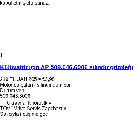
kabul etmiş olursunuz.
1
Kültivatör için AP 509.046.6006 silindir gömleği
219 TL
UAH 205
≈ €3,98
Motor parçaları - silindir gömleği
Durum
yeni
509.046.6006
Ukrayna, Khorostkiv
TOV "Mriya Servis Zapchastini"
Satıcıyla iletişime geç