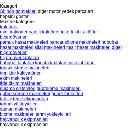
Kategori
Silindir gömlekleri
diğer motor yedek parçaları
hepsini göster
Makine kategorisi
traktörler
mini traktörler
paletli traktörler
tekerlekli traktörler
biçerdöverler
pamuk hasat makineleri
pancar sökme makineleri
hububat
hasat makineleri
silaj makineleri
mısır hasat makineleri
diğer
biçerdöverler
biçerdöver tablaları
hububat tablaları
kanola tablaları
mısır tablaları
toprak işleme makineleri
tırmıklar
kültivatörler
ekim makineleri
fide dikim makineleri
sulama sistemleri
gübreleme makineleri
gübre serpme makineleri
gübre tankerleri
tahıl işleme ekipmanları
tohum yükleyicileri
saman makineleri
biçme makineleri
tarım yükleyicileri
hayvancılık ekipmanları
hayvancılık ekipmanları