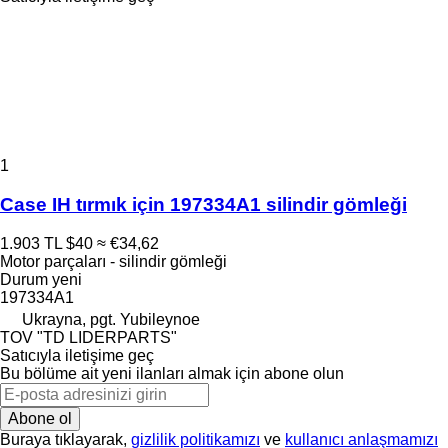
1
Case IH tırmık için 197334A1 silindir gömleği
1.903 TL
$40
≈ €34,62
Motor parçaları - silindir gömleği
Durum
yeni
197334A1
Ukrayna, pgt. Yubileynoe
TOV "TD LIDERPARTS"
Satıcıyla iletişime geç
Bu bölüme ait yeni ilanları almak için abone olun
Abone ol
Buraya tıklayarak,
gizlilik politikamızı
ve
kullanıcı anlaşmamızı