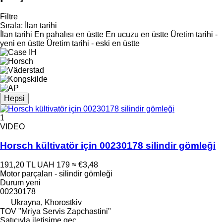
Filtre
Sırala
:
İlan tarihi
İlan tarihi
En pahalısı en üstte
En ucuzu en üstte
Üretim tarihi -
yeni en üstte
Üretim tarihi - eski en üstte
Hepsi
1
VIDEO
Horsch kültivatör için 00230178 silindir gömleği
191,20 TL
UAH 179
≈ €3,48
Motor parçaları - silindir gömleği
Durum
yeni
00230178
Ukrayna, Khorostkiv
TOV "Mriya Servis Zapchastini"
Satıcıyla iletişime geç