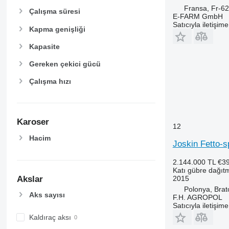
Fransa, Fr-6
Çalışma süresi
E-FARM GmbH
Satıcıyla iletişim
Kapma genişliği
Kapasite
Gereken çekici gücü
Çalışma hızı
Karoser
12
Hacim
Joskin Fetto-
2.144.000 TL
€3
Katı gübre dağıt
Akslar
2015
Polonya, Bra
Aks sayısı
F.H. AGROPOL
Satıcıyla iletişim
Kaldıraç aksı