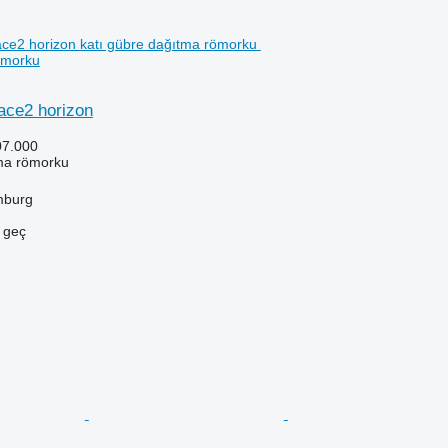
ömorku
pace2 horizon
07.000
ma römorku
mburg
e geç