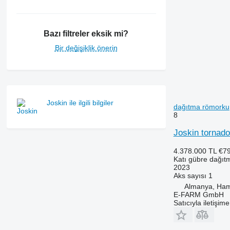
Bazı filtreler eksik mi?
Bir değişiklik önerin
Joskin ile ilgili bilgiler
dağıtma römorku
8
Joskin tornad
4.378.000 TL
€7
Katı gübre dağıt
2023
Aks sayısı
1
Almanya, Ha
E-FARM GmbH
Satıcıyla iletişim