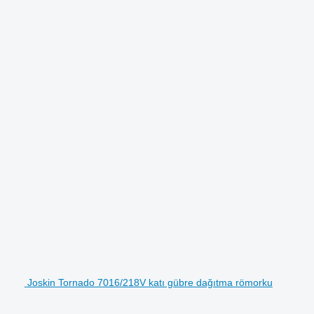
Joskin Tornado 7016/218V katı gübre dağıtma römorku