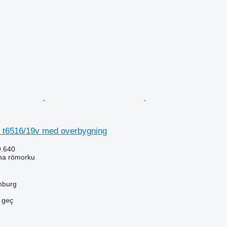
o t6516/19v med overbygning
9.640
ma römorku
mburg
e geç