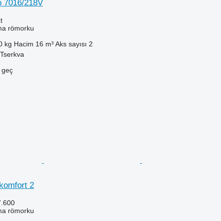
o 7016/218V
t
ma römorku
0 kg
Hacim
16 m³
Aks sayısı
2
 Tserkva
e geç
komfort 2
7.600
ma römorku