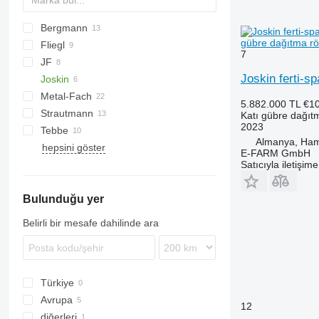
Bergmann
HTS
gübre dağıtma r
Fliegl
TSW
E
EV
FORTIS
7
JF
ASW
T series
Terra
Joskin ferti-s
Joskin
Metal-Fach
Komfort
UN
5.882.000 TL
€1
Strautmann
OL
N262
Flex
Komfort 2
Katı gübre dağıt
2023
Tebbe
PG
Magnon
Almanya, Ha
hepsini göster
SP
DS
TYTAN
MKE
E-FARM GmbH
HS
Satıcıyla iletişim
MS
Bulunduğu yer
Belirli bir mesafe dahilinde ara
Türkiye
Avrupa
12
diğerleri
Almanya