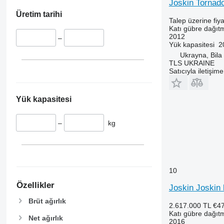
Joskin Tornad
Üretim tarihi
Talep üzerine fiya
Katı gübre dağıt
2012
–
Yük kapasitesi
2
Ukrayna, Bila
TLS UKRAINE
Satıcıyla iletişim
Yük kapasitesi
–
kg
10
Özellikler
Joskin Joskin 
Brüt ağırlık
2.617.000 TL
€4
Katı gübre dağıt
Net ağırlık
2016