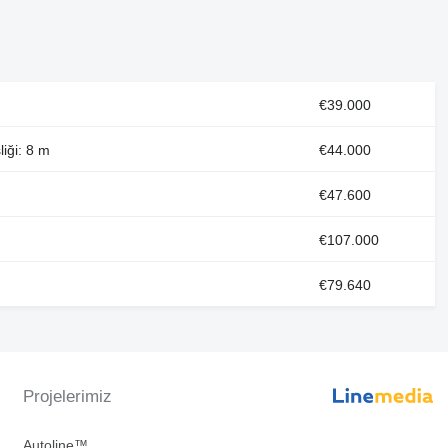
€39.000
iği: 8 m
€44.000
€47.600
€107.000
€79.640
Projelerimiz
Autoline™