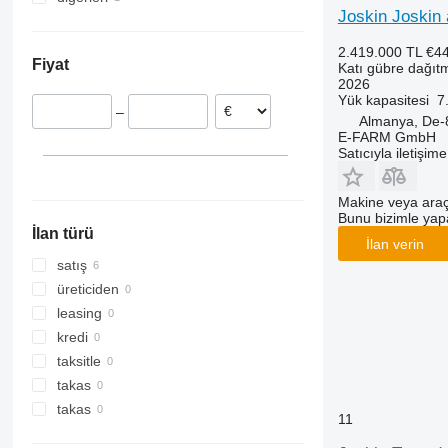
Joskin Joskin 
Fransa
Ukrayna
Polonya
2.419.000 TL
€4
Fiyat
Katı gübre dağıt
2026
Yük kapasitesi
7
–
Almanya, De-
E-FARM GmbH
Satıcıyla iletişim
Makine veya araç
Bunu bizimle yapab
İlan türü
İlan verin
satış
üreticiden
leasing
kredi
taksitle
takas
takas
11