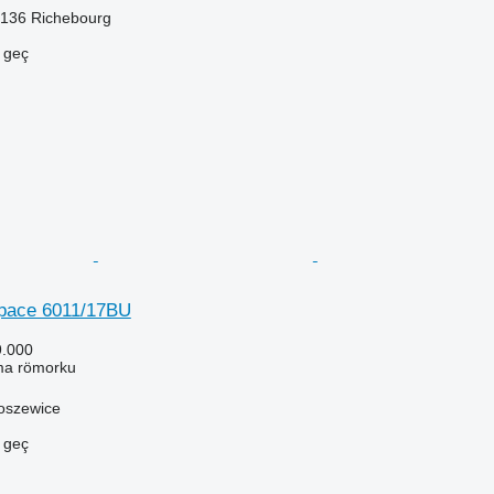
2136 Richebourg
e geç
space 6011/17BU
9.000
ma römorku
toszewice
e geç