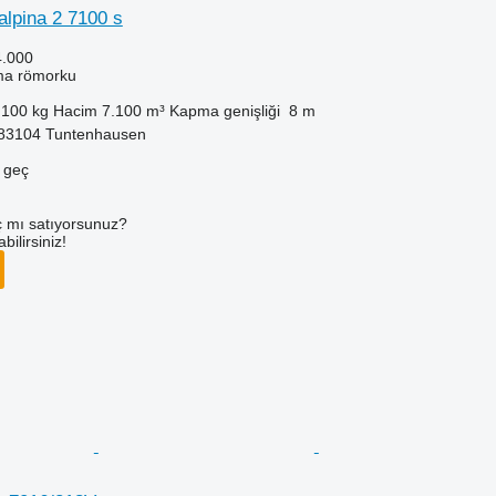
alpina 2 7100 s
4.000
ma römorku
.100 kg
Hacim
7.100 m³
Kapma genişliği
8 m
83104 Tuntenhausen
e geç
 mı satıyorsunuz?
ilirsiniz!