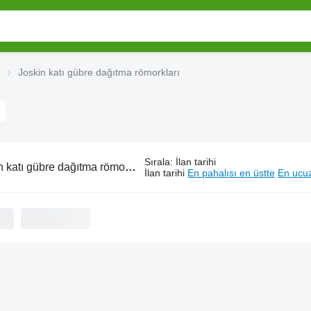
Joskin katı gübre dağıtma römorkları
Sırala
:
İlan tarihi
 katı gübre dağıtma römorkları
İlan tarihi
En pahalısı en üstte
En ucuz