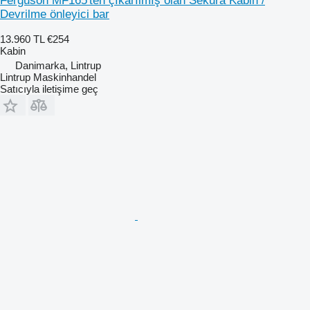
Ferguson MF165'ten çıkarılmış olan Sekura Kabin /
Devrilme önleyici bar
13.960 TL
€254
Kabin
Danimarka, Lintrup
Lintrup Maskinhandel
Satıcıyla iletişime geç