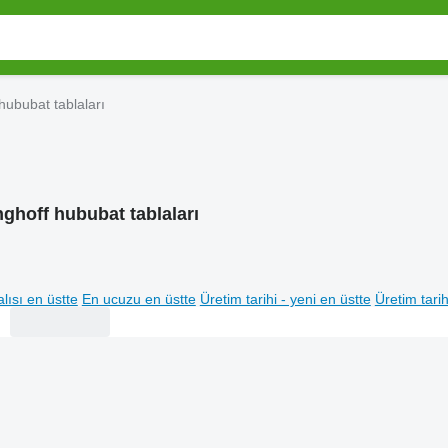
hububat tablaları
nghoff hububat tablaları
lısı en üstte
En ucuzu en üstte
Üretim tarihi - yeni en üstte
Üretim tarih