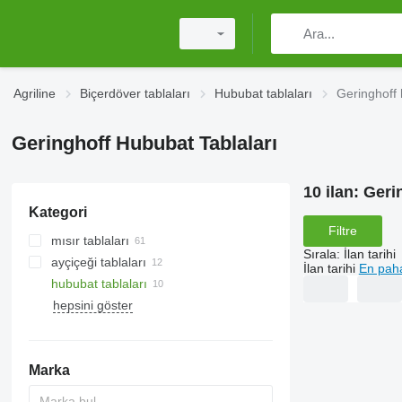
Agriline
Biçerdöver tablaları
Hububat tablaları
Geringhoff 
Geringhoff Hububat Tablaları
10 ilan:
Geri
Kategori
Filtre
mısır tablaları
Sırala
:
İlan tarihi
ayçiçeği tablaları
İlan tarihi
En paha
hububat tablaları
hepsini göster
Marka