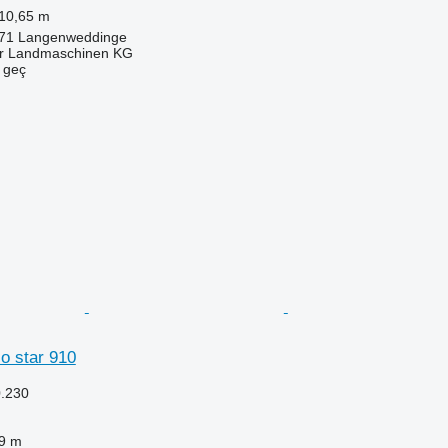
10,65 m
171 Langenweddinge
er Landmaschinen KG
e geç
io star 910
.230
9 m