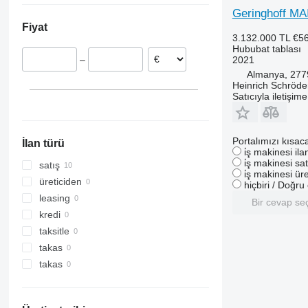
Geringhoff M
Slovenya
Fiyat
Polonya
3.132.000 TL
€5
Avusturya
Hububat tablası
2021
–
Almanya, 277
Heinrich Schröd
Satıcıyla iletişim
Portalımızı kısac
İlan türü
i̇ş makinesi il
i̇ş makinesi sat
satış
i̇ş makinesi üre
üreticiden
hiçbiri / Doğr
leasing
Bir cevap se
kredi
taksitle
takas
takas