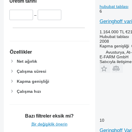
Üretim tarihi
hububat tablası
6
–
Geringhoff var
1.164.000 TL
€2
Hububat tablası
2008
Kapma genişliği
Özellikler
Avusturya, At-
E-FARM GmbH
Net ağırlık
Satıcıyla iletişim
Çalışma süresi
Kapma genişliği
Çalışma hızı
Bazı filtreler eksik mi?
10
Bir değişiklik önerin
Geringhoff Var