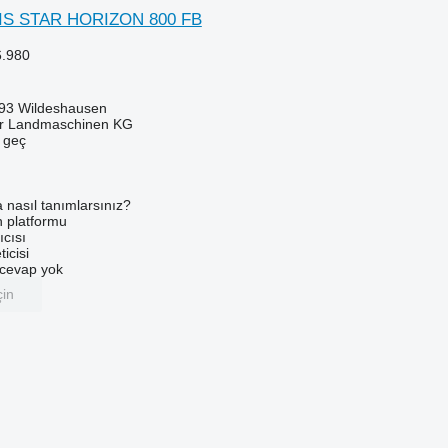
AIS STAR HORIZON 800 FB
6.980
93 Wildeshausen
er Landmaschinen KG
e geç
a nasıl tanımlarsınız?
an platformu
ıcısı
ticisi
u cevap yok
çin