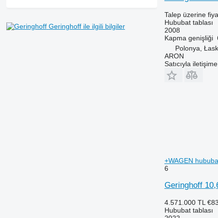
Talep üzerine fiya
Hububat tablası
Geringhoff ile ilgili bilgiler
2008
Kapma genişliği
Polonya, Łas
ARON
Satıcıyla iletişim
+WAGEN hububat 
6
Geringhoff 
4.571.000 TL
€8
Hububat tablası
2022