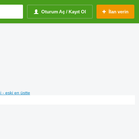
Oturum Aç / Kayıt Ol
İlan verin
i - eski en üstte