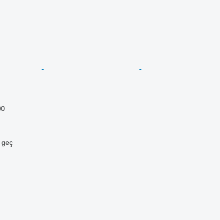
00
e geç