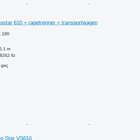
iostar 610 + rapetrenner + transportwagen
1.180
6,1 m
8262 Ilz
e geç
io Star VS610