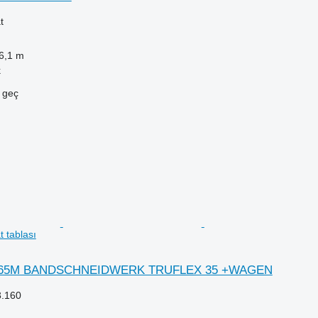
t
6,1 m
k
e geç
tablası
10,65M BANDSCHNEIDWERK TRUFLEX 35 +WAGEN
3.160