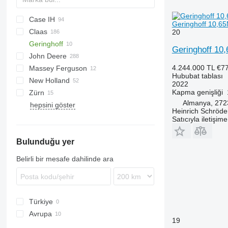
Case IH
Crop Ranger
Spartan
Geringhoff 10,
Claas
1020
F-series
20
Geringhoff
1030
C-series
Geringhoff 
John Deere
2020
Cerio
HORIZON
4.244.000 TL
€7
Massey Ferguson
TerraFlex
Conspeed
622R
Big X
Hububat tablası
New Holland
Convio Flex
625R
EasyCollect
2022
Kapma genişliği
Zürn
Corio
630F
XDisc
TX
Corn Champion
Almanya, 272
hepsini göster
Direct Disc
630R
Profi Cut
Heinrich Schröd
Lexion
630X
Satıcıyla iletişim
Maxflex
635D
Bulunduğu yer
Orbis
635F
PU
635R
Belirli bir mesafe dahilinde ara
Vario
635X
920
930
Türkiye
F-series
Avrupa
M-series
19
Almanya