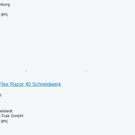
mburg
e geç
uFlex Razor 40 Schneidwerk
t
elstedt
ni-Trak GmbH
e geç