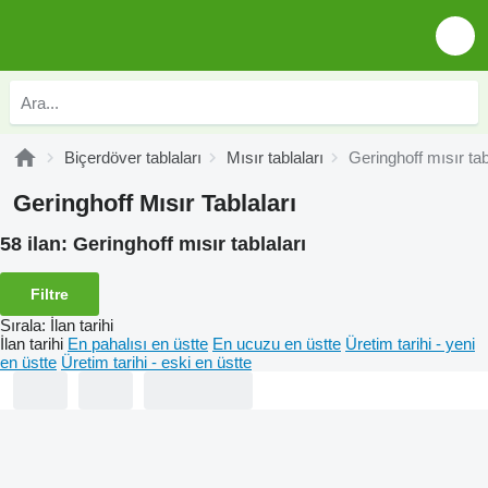
Biçerdöver tablaları
Mısır tablaları
Geringhoff mısır tab
Geringhoff Mısır Tablaları
58 ilan:
Geringhoff mısır tablaları
Filtre
Sırala
:
İlan tarihi
İlan tarihi
En pahalısı en üstte
En ucuzu en üstte
Üretim tarihi - yeni
en üstte
Üretim tarihi - eski en üstte