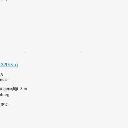
 320cv q
38
nesi
 genişliği
3 m
mburg
e geç