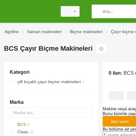
Agriline
Saman makineleri
Biçme makineleri
Çayır biçme 
BCS Çayır Biçme Makineleri
Kategori
0 ilan:
BCS ç
çift bıçaklı çayır biçme makineleri
Marka
Makine veya araç
Bunu bizimle yapab
İlan verin
BCS
Bu bölüme ait yen
Claas