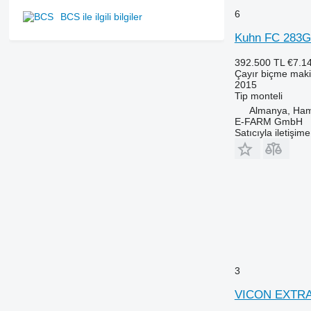
6
BCS ile ilgili bilgiler
Kuhn FC 283Gi
392.500 TL
€7.1
Çayır biçme maki
2015
Tip
monteli
Almanya, Ha
E-FARM GmbH
Satıcıyla iletişim
3
VICON EXTRA