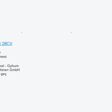
t 28CV
0
nesi
kel - Gyhum
chinen GmbH
e geç