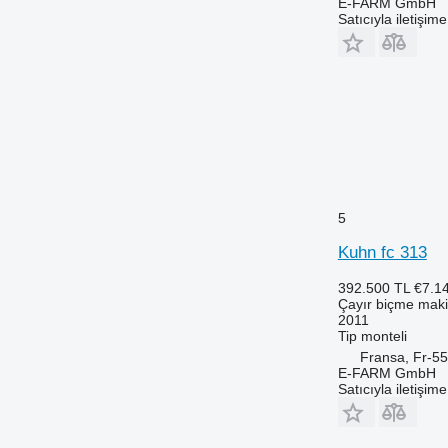
E-FARM GmbH
Satıcıyla iletişim
5
Kuhn fc 313
392.500 TL
€7.1
Çayır biçme maki
2011
Tip
monteli
Fransa, Fr-5
E-FARM GmbH
Satıcıyla iletişim