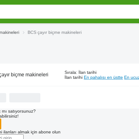
makineleri
BCS çayır biçme makineleri
Sırala
:
İlan tarihi
ayır biçme makineleri
İlan tarihi
En pahalısı en üstte
En ucuz
 mı satıyorsunuz?
ilirsiniz!
i ilanları almak için abone olun