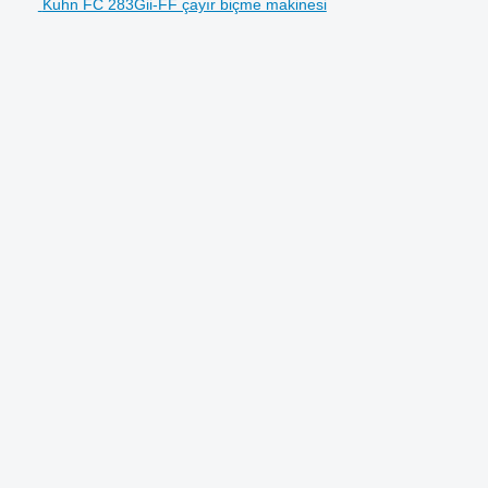
Kuhn FC 283Gii-FF çayır biçme makinesi