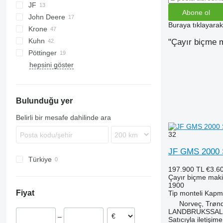
JF
Direct Disc
SM
Slicer
Abone ol
John Deere
Disco
Buraya tıklayara
Krone
331
Kuhn
530
AMT
"Çayır biçme m
Pöttinger
730
Easycut
FC
Splendimo
MU
hepsini göster
990
Cat
KDD
R-series
Extra
F-series
Novacat
M-series
Bulunduğu yer
Belirli bir mesafe dahilinde ara
32
JF GMS 2000 
Türkiye
197.900 TL
€3.6
Çayır biçme maki
1900
Fiyat
Tip
monteli
Kapma
Norveç, Trøn
LANDBRUKSSAL
–
Satıcıyla iletişim