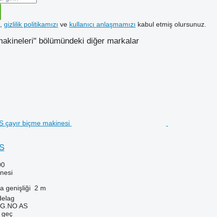
k,
gizlilik politikamızı
ve
kullanıcı anlaşmamızı
kabul etmiş olursunuz.
akineleri" bölümündeki diğer markalar
S
00
nesi
 genişliği
2 m
delag
G.NO AS
e geç