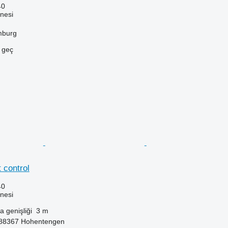
40
nesi
mburg
e geç
t control
40
nesi
 genişliği
3 m
-88367 Hohentengen