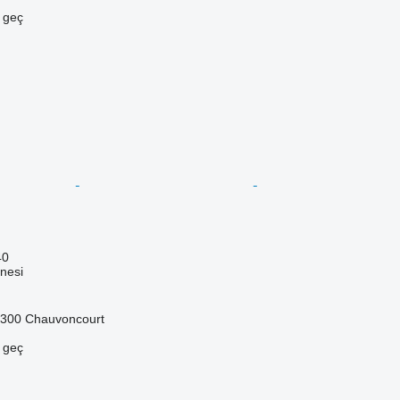
e geç
40
nesi
5300 Chauvoncourt
e geç