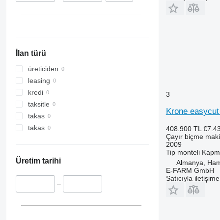
İlan türü
üreticiden
leasing
kredi
3
taksitle
Krone easycut
takas
takas
408.900 TL
€7.4
Çayır biçme maki
2009
Tip
monteli
Kapma
Üretim tarihi
Almanya, Ha
E-FARM GmbH
Satıcıyla iletişim
–