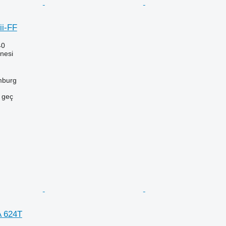
i-FF
40
nesi
mburg
e geç
 624T