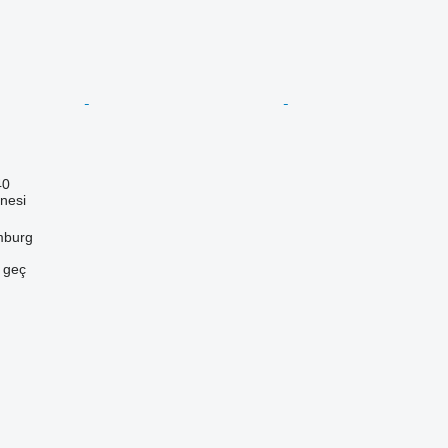
40
nesi
mburg
e geç