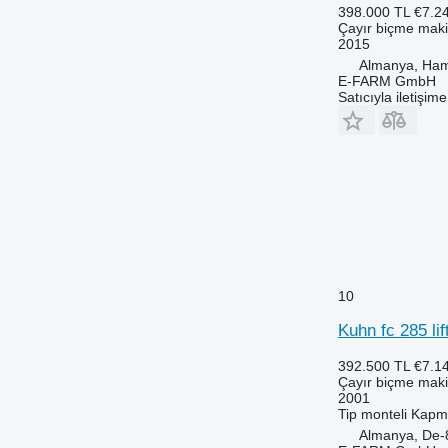
398.000 TL
€7.2
Çayır biçme maki
2015
Almanya, Ha
E-FARM GmbH
Satıcıyla iletişim
10
Kuhn fc 285 lif
392.500 TL
€7.1
Çayır biçme maki
2001
Tip
monteli
Kapma
Almanya, De