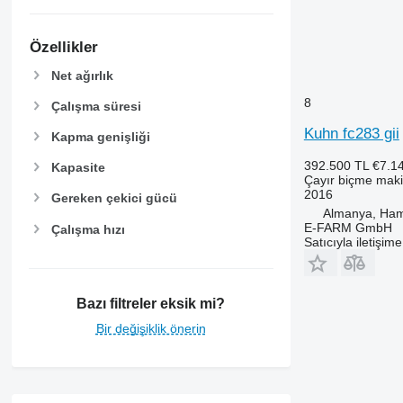
Özellikler
Net ağırlık
8
Çalışma süresi
Kuhn fc283 gii
Kapma genişliği
392.500 TL
€7.1
Kapasite
Çayır biçme maki
2016
Gereken çekici gücü
Almanya, Ha
E-FARM GmbH
Çalışma hızı
Satıcıyla iletişim
Bazı filtreler eksik mi?
Bir değişiklik önerin