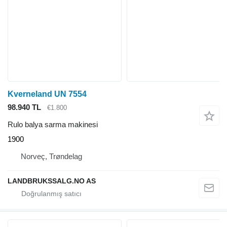
Kverneland UN 7554
98.940 TL
€1.800
Rulo balya sarma makinesi
1900
Norveç, Trøndelag
LANDBRUKSSALG.NO AS