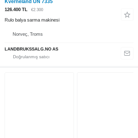
Kverneland UN 7335
126.400 TL
€2.300
Rulo balya sarma makinesi
Norveç, Troms
LANDBRUKSSALG.NO AS