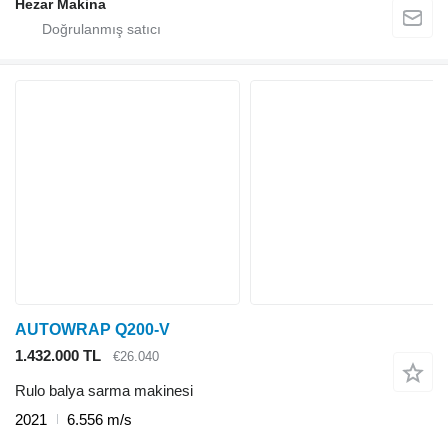
Hezar Makina
AUTOWRAP Q200-V
1.432.000 TL
€26.040
Rulo balya sarma makinesi
2021
6.556 m/s