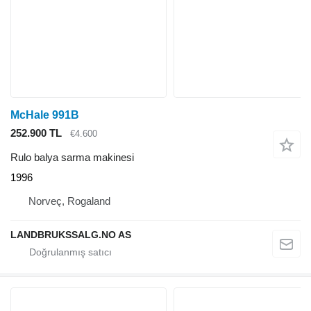
McHale 991B
252.900 TL
€4.600
Rulo balya sarma makinesi
1996
Norveç, Rogaland
LANDBRUKSSALG.NO AS