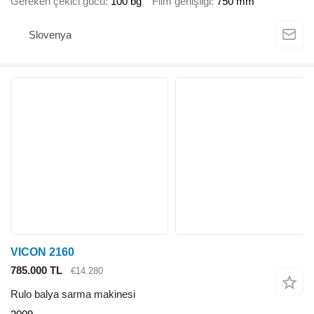
Gereken çekici gücü
100 bg
Film genişliği
750 mm
Slovenya
VICON 2160
785.000 TL
€14.280
Rulo balya sarma makinesi