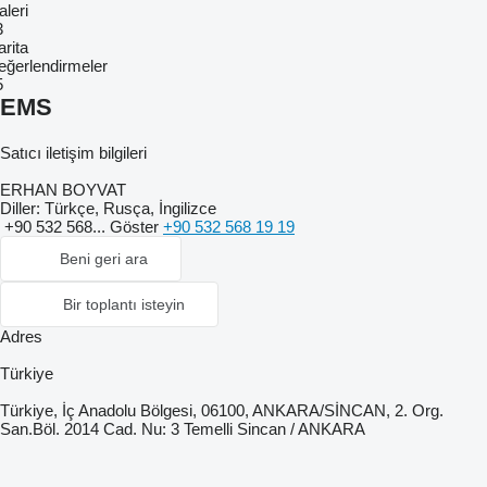
leri
3
rita
eğerlendirmeler
5
EMS
Satıcı iletişim bilgileri
ERHAN BOYVAT
Diller:
Türkçe, Rusça, İngilizce
+90 532 568...
Göster
+90 532 568 19 19
Beni geri ara
Bir toplantı isteyin
Adres
Türkiye
Türkiye, İç Anadolu Bölgesi, 06100, ANKARA/SİNCAN, 2. Org.
San.Böl. 2014 Cad. Nu: 3 Temelli Sincan / ANKARA