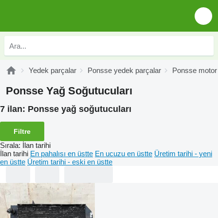
Yedek parçalar
Ponsse yedek parçalar
Ponsse motor 
Ponsse Yağ Soğutucuları
7 ilan:
Ponsse yağ soğutucuları
Filtre
Sırala
:
İlan tarihi
İlan tarihi
En pahalısı en üstte
En ucuzu en üstte
Üretim tarihi - yeni
en üstte
Üretim tarihi - eski en üstte