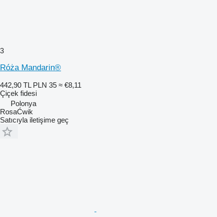
3
Róża Mandarin®
442,90 TL
PLN 35
≈ €8,11
Çiçek fidesi
Polonya
RosaĆwik
Satıcıyla iletişime geç