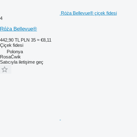
Róża Bellevue® çiçek fidesi
4
Róża Bellevue®
442,90 TL
PLN 35
≈ €8,11
Çiçek fidesi
Polonya
RosaĆwik
Satıcıyla iletişime geç