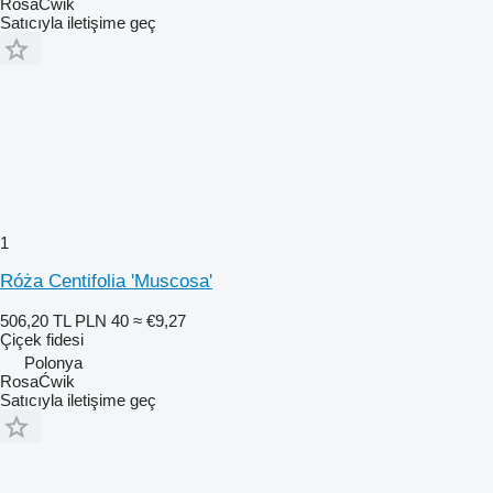
RosaĆwik
Satıcıyla iletişime geç
1
Róża Centifolia 'Muscosa'
506,20 TL
PLN 40
≈ €9,27
Çiçek fidesi
Polonya
RosaĆwik
Satıcıyla iletişime geç