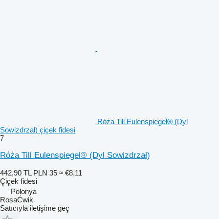
Róża Till Eulenspiegel® (Dyl
Sowizdrzał) çiçek fidesi
7
Róża Till Eulenspiegel® (Dyl Sowizdrzał)
442,90 TL
PLN 35
≈ €8,11
Çiçek fidesi
Polonya
RosaĆwik
Satıcıyla iletişime geç