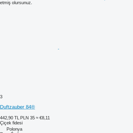
etmiş olursunuz.
3
Duftzauber 84®
442,90 TL
PLN 35
≈ €8,11
Çiçek fidesi
Polonya