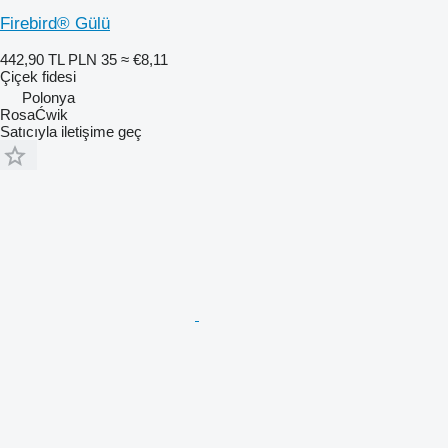
Firebird® Gülü
442,90 TL
PLN 35
≈ €8,11
Çiçek fidesi
Polonya
RosaĆwik
Satıcıyla iletişime geç