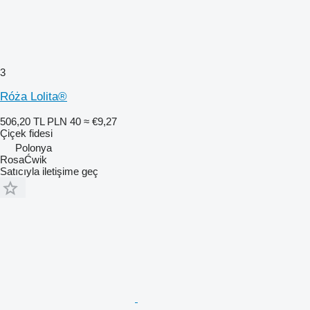
3
Róża Lolita®
506,20 TL
PLN 40
≈ €9,27
Çiçek fidesi
Polonya
RosaĆwik
Satıcıyla iletişime geç