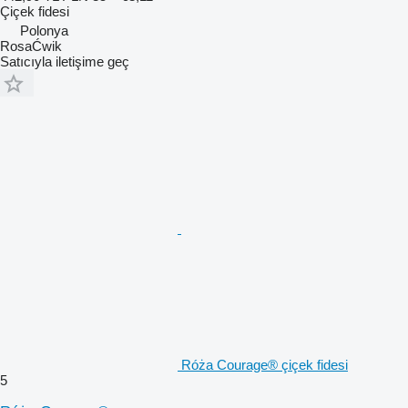
Çiçek fidesi
Polonya
RosaĆwik
Satıcıyla iletişime geç
Róża Courage® çiçek fidesi
5