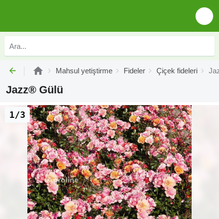
Mahsul yetiştirme
Fideler
Çiçek fideleri
Ja
Jazz® Gülü
1/3