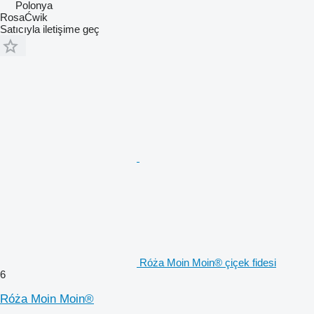
Polonya
RosaĆwik
Satıcıyla iletişime geç
Róża Moin Moin® çiçek fidesi
6
Róża Moin Moin®