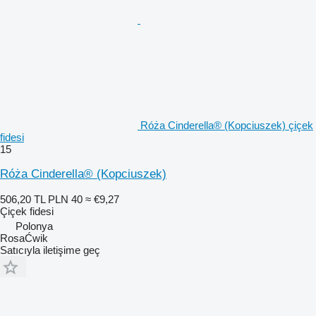
Róża Cinderella® (Kopciuszek) çiçek
fidesi
15
Róża Cinderella® (Kopciuszek)
506,20 TL
PLN 40
≈ €9,27
Çiçek fidesi
Polonya
RosaĆwik
Satıcıyla iletişime geç