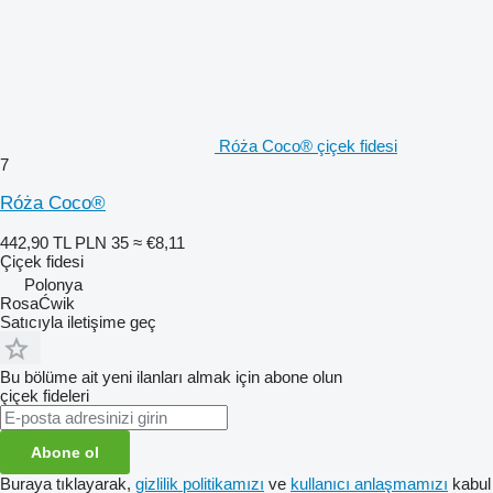
Róża Coco® çiçek fidesi
7
Róża Coco®
442,90 TL
PLN 35
≈ €8,11
Çiçek fidesi
Polonya
RosaĆwik
Satıcıyla iletişime geç
Bu bölüme ait yeni ilanları almak için abone olun
çiçek fideleri
Abone ol
Buraya tıklayarak,
gizlilik politikamızı
ve
kullanıcı anlaşmamızı
kabul