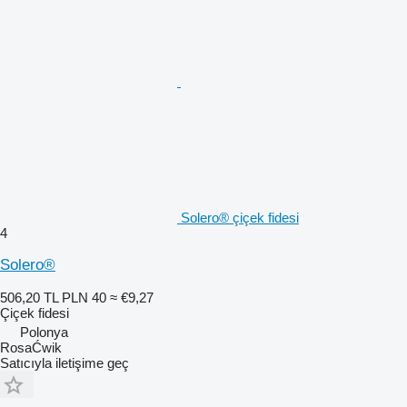
Solero® çiçek fidesi
4
Solero®
506,20 TL
PLN 40
≈ €9,27
Çiçek fidesi
Polonya
RosaĆwik
Satıcıyla iletişime geç