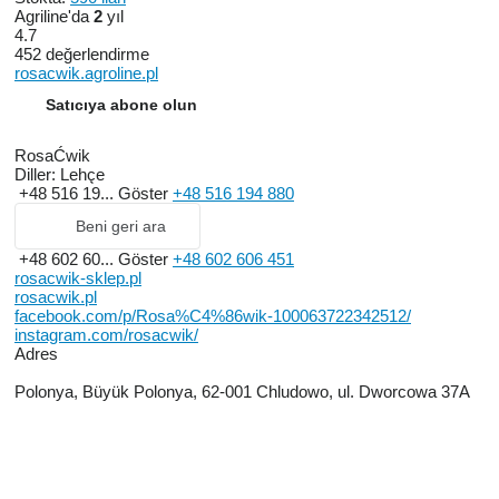
Agriline'da
2
yıl
4.7
452 değerlendirme
rosacwik.agroline.pl
Satıcıya abone olun
RosaĆwik
Diller:
Lehçe
+48 516 19...
Göster
+48 516 194 880
Beni geri ara
+48 602 60...
Göster
+48 602 606 451
rosacwik-sklep.pl
rosacwik.pl
facebook.com/p/Rosa%C4%86wik-100063722342512/
instagram.com/rosacwik/
Adres
Polonya, Büyük Polonya, 62-001 Chludowo, ul. Dworcowa 37A