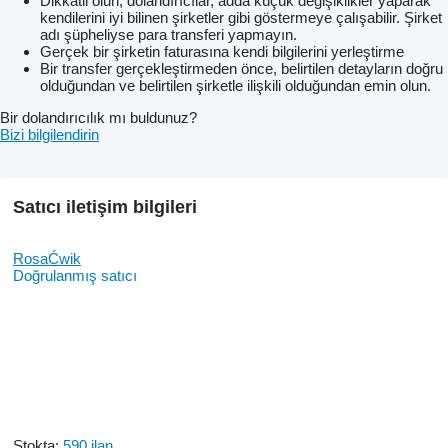
Dikkatli olun, dolandırıcılar, adda küçük değişiklikler yaparak
kendilerini iyi bilinen şirketler gibi göstermeye çalışabilir. Şirket
adı şüpheliyse para transferi yapmayın.
Gerçek bir şirketin faturasına kendi bilgilerini yerleştirme
Bir transfer gerçekleştirmeden önce, belirtilen detayların doğru
olduğundan ve belirtilen şirketle ilişkili olduğundan emin olun.
Bir dolandırıcılık mı buldunuz?
Bizi bilgilendirin
Satıcı iletişim bilgileri
RosaĆwik
Doğrulanmış satıcı
Stokta:
590 ilan