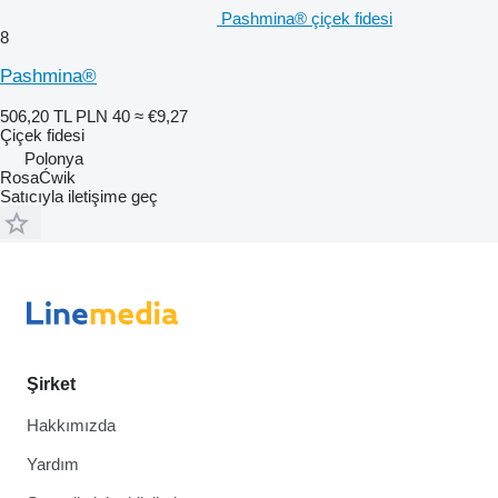
Pashmina® çiçek fidesi
8
Pashmina®
506,20 TL
PLN 40
≈ €9,27
Çiçek fidesi
Polonya
RosaĆwik
Satıcıyla iletişime geç
Şirket
Hakkımızda
Yardım