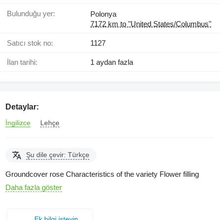
Bulunduğu yer:
Polonya
7172 km to "United States/Columbus"
Satıcı stok no:
1127
İlan tarihi:
1 aydan fazla
Detaylar:
İngilizce
Lehçe
Şu dile çevir: Türkçe
Groundcover rose Characteristics of the variety Flower filling
Daha fazla göster
Ek bilgi isteyin