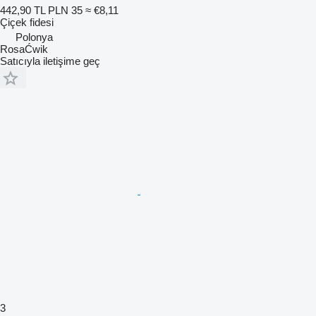
442,90 TL
PLN 35
≈ €8,11
Çiçek fidesi
Polonya
RosaĆwik
Satıcıyla iletişime geç
3