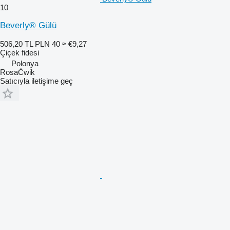
10
Beverly® Gülü
506,20 TL
PLN 40
≈ €9,27
Çiçek fidesi
Polonya
RosaĆwik
Satıcıyla iletişime geç