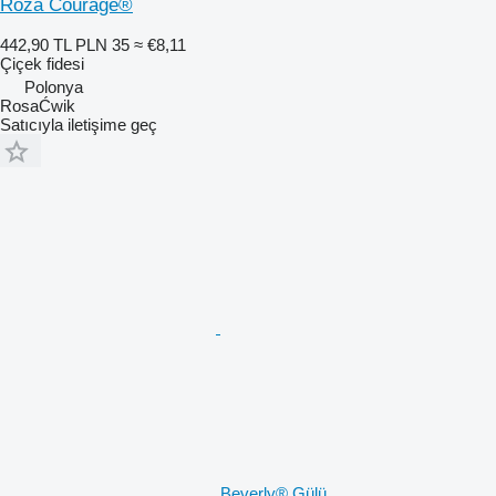
Róża Courage®
442,90 TL
PLN 35
≈ €8,11
Çiçek fidesi
Polonya
RosaĆwik
Satıcıyla iletişime geç
Beverly® Gülü