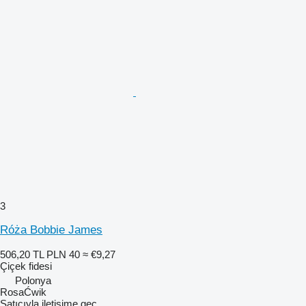
3
Róża Bobbie James
506,20 TL
PLN 40
≈ €9,27
Çiçek fidesi
Polonya
RosaĆwik
Satıcıyla iletişime geç