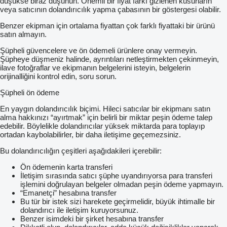
düşükse biraz düşünün. Önemli bir fiyat farkı gizlenen kusurların
veya satıcının dolandırıcılık yapma çabasının bir göstergesi olabilir.
Benzer ekipman için ortalama fiyattan çok farklı fiyattaki bir ürünü
satın almayın.
Şüpheli güvencelere ve ön ödemeli ürünlere onay vermeyin.
Şüpheye düşmeniz halinde, ayrıntıları netleştirmekten çekinmeyin,
ilave fotoğraflar ve ekipmanın belgelerini isteyin, belgelerin
orijinalliğini kontrol edin, soru sorun.
Şüpheli ön ödeme
En yaygın dolandırıcılık biçimi. Hileci satıcılar bir ekipmanı satın
alma hakkınızı “ayırtmak” için belirli bir miktar peşin ödeme talep
edebilir. Böylelikle dolandırıcılar yüksek miktarda para toplayıp
ortadan kaybolabilirler, bir daha iletişime geçemezsiniz.
Bu dolandırıcılığın çeşitleri aşağıdakileri içerebilir:
Ön ödemenin karta transferi
İletişim sırasında satıcı şüphe uyandırıyorsa para transferi
işlemini doğrulayan belgeler olmadan peşin ödeme yapmayın.
“Emanetçi” hesabına transfer
Bu tür bir istek sizi harekete geçirmelidir, büyük ihtimalle bir
dolandırıcı ile iletişim kuruyorsunuz.
Benzer isimdeki bir şirket hesabına transfer