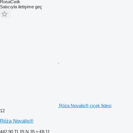
RosaĆwik
Satıcıyla iletişime geç
Róża Novalis® çiçek fidesi
12
Róża Novalis®
442,90 TL
PLN 35
≈ €8,11