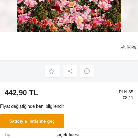
Ek fotoğr
442,90 TL
PLN 35
≈ €8,11
Fiyat değiştiğinde beni bilgilendir
Satıcıyla iletişime geç
Tip:
çiçek fidesi