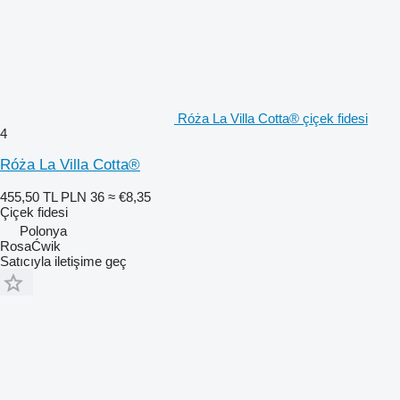
Róża La Villa Cotta® çiçek fidesi
4
Róża La Villa Cotta®
455,50 TL
PLN 36
≈ €8,35
Çiçek fidesi
Polonya
RosaĆwik
Satıcıyla iletişime geç