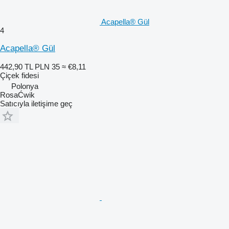
Acapella® Gül
4
Acapella® Gül
442,90 TL
PLN 35
≈ €8,11
Çiçek fidesi
Polonya
RosaĆwik
Satıcıyla iletişime geç