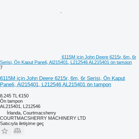
6115M için John Deere 6215r, 6m, 6r
Serisi, Ön Kaput Paneli, Al215401, L212546 AL215401 ön tampon
7
6115M için John Deere 6215r, 6m, 6r Serisi, Ön Kaput
Paneli, Al215401, L212546 AL215401 ön tampon
8.245 TL
€150
Ön tampon
AL215401, L212546
İrlanda, Courtmacsherry
COURTMACSHERRY MACHINERY LTD
Satıcıyla iletişime geç