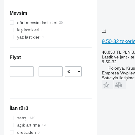
Mevsim
dört mevsim lastikleri
kış lastikleri
11
yaz lastikleri
9.50-32 tekerl
40.850 TL
PLN 3
Lastik ve jant - t
Fiyat
9.50-32
Polonya, Kru
–
Empresa Wypijew
Satıcıyla iletişim
İlan türü
satış
açık artırma
üreticiden