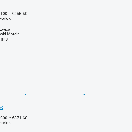
.100
≈ €255,50
ekerlek
szwica
ski Marcin
e geç
ek
.600
≈ €371,60
ekerlek