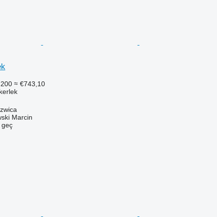
ek
.200
≈ €743,10
ekerlek
szwica
ski Marcin
e geç