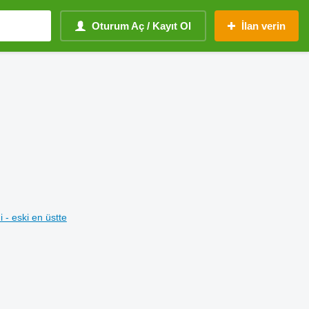
Oturum Aç / Kayıt Ol
İlan verin
i - eski en üstte