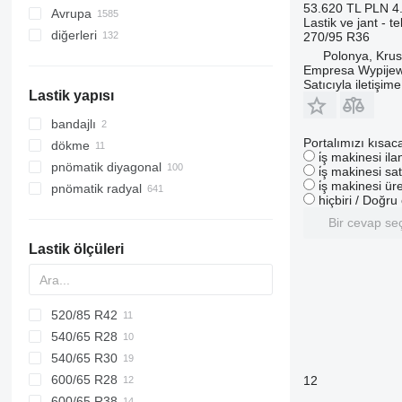
53.620 TL
PLN 4
Avrupa
8210
Lastik ve jant - t
diğerleri
Almanya
270/95 R36
8340
Polonya, Kru
Danimarka
Ukrayna
E-series
Empresa Wypijew
Polonya
Satıcıyla iletişim
Lastik yapısı
Hollanda
İrlanda
bandajlı
Portalımızı kısac
Litvanya
dökme
i̇ş makinesi il
Norveç
pnömatik diyagonal
i̇ş makinesi sat
i̇ş makinesi üre
Birleşik Krallık
pnömatik radyal
hiçbiri / Doğr
hepsini göster
Bir cevap se
Lastik ölçüleri
520/85 R42
540/65 R28
540/65 R30
600/65 R28
12
600/65 R38