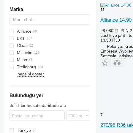
Marka
11
Alliance 14.90
28.080 TL
PLN 2
Alliance
Lastik ve jant - t
BKT
UX
14.90 R30
Claas
International
432
Polonya, Kru
Empresa Wypijew
Michelin
MXM
906
Ares
MPT
SP
Cargo
3600
531
550
270
KT
MT
135
X-series
Satıcıyla iletişim
Mitas
MXU
907
Atles
F-series
4000
541
3200
300
5445
Trelleborg
Puma
908
Lexion
Vario
4600
3400
520
7619
SK
T-series
W+
TM
Ares
Rubin
TR
hepsini göster
GP
Scorpion
4610
3800
7620
S-series
TH
Trion
5000
6510
7719
5600
6610
7720
Bulunduğu yer
5610
X-series
6600
Belirli bir mesafe dahilinde ara
6610
7
6640
7610
270/95 R36 te
Türkiye
7710