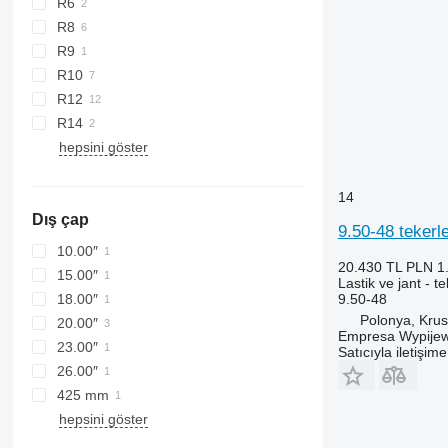
R6
R8
R9
R10
R12
R14
hepsini göster
14
Dış çap
9.50-48 tekerl
10.00″
20.430 TL
PLN 1
15.00″
Lastik ve jant - t
9.50-48
18.00″
Polonya, Kru
20.00″
Empresa Wypijew
23.00″
Satıcıyla iletişim
26.00″
425 mm
hepsini göster