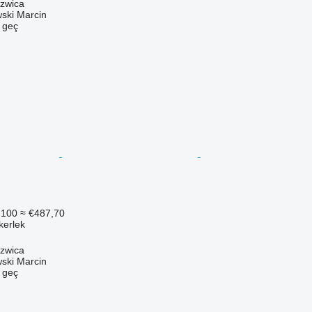
szwica
ski Marcin
e geç
.100
≈ €487,70
ekerlek
szwica
ski Marcin
e geç