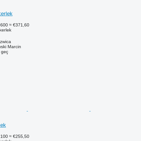
kerlek
.600
≈ €371,60
ekerlek
szwica
ski Marcin
e geç
lek
.100
≈ €255,50