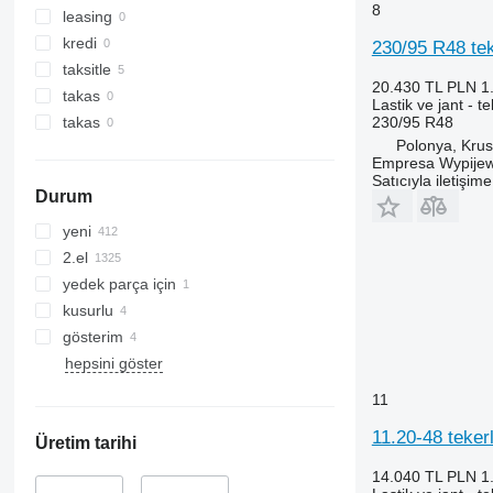
8
leasing
kredi
230/95 R48 te
taksitle
20.430 TL
PLN 1
takas
Lastik ve jant - t
230/95 R48
takas
Polonya, Kru
Empresa Wypijew
Satıcıyla iletişim
Durum
yeni
2.el
yedek parça için
kusurlu
gösterim
hepsini göster
11
11.20-48 teker
Üretim tarihi
14.040 TL
PLN 1