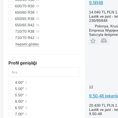
9.5R48
600/70 R30
14.040 TL
PLN 1
650/60 R38
Lastik ve jant - t
650/65 R38
230/95R48
650/65 R42
Polonya, Kru
Empresa Wypijew
710/70 R38
Satıcıyla iletişim
710/70 R42
hepsini göster
Profil genişliği
4.00″
12
5.00″
5.50″
9.50-48 tekerl
6.00″
20.430 TL
PLN 1
6.50″
Lastik ve jant - t
9.50-48
7.00″