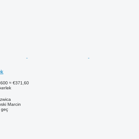
ek
.600
≈ €371,60
ekerlek
szwica
ski Marcin
e geç