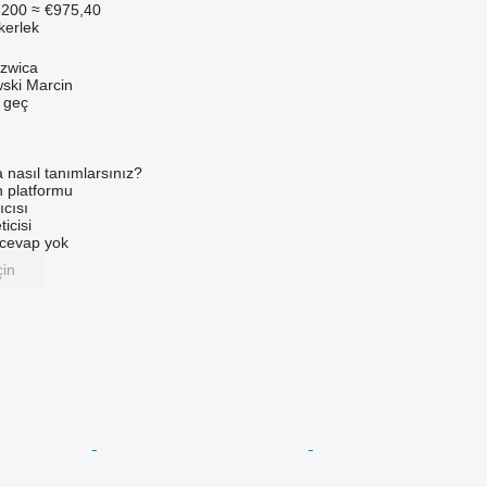
.200
≈ €975,40
ekerlek
szwica
ski Marcin
e geç
a nasıl tanımlarsınız?
an platformu
ıcısı
ticisi
u cevap yok
çin