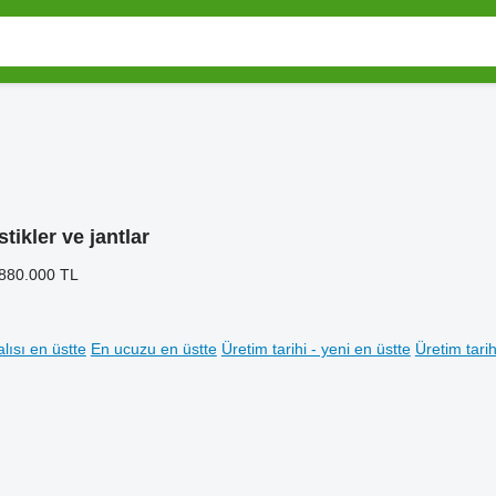
stikler ve jantlar
 880.000 TL
lısı en üstte
En ucuzu en üstte
Üretim tarihi - yeni en üstte
Üretim tarih