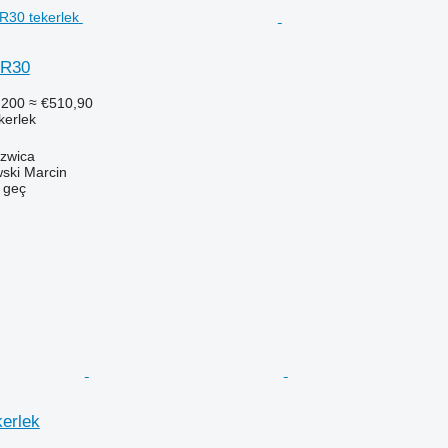
 R30
.200
≈ €510,90
ekerlek
szwica
ski Marcin
e geç
kerlek