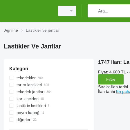
Agriline
Lastikler ve jantlar
Lastikler Ve Jantlar
1747 ilan:
La
Kategori
Fiyat:
4.600 TL -
tekerlekler
Filtre
tarım lastikleri
Sırala
:
İlan tarihi
İlan tarihi
En paha
tekerlek jantları
traktör lastikleri
kar zincirleri
çekilir tip tarım makineleri lastikleri
lastik iç lastikleri
paletler
poyra kapağı
biçerdöver lastikleri
diğerleri
orman makineleri için lastikler