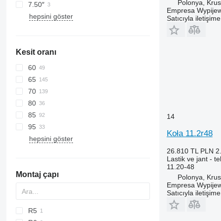
Polonya, Kru
7.50″
Empresa Wypijew
hepsini göster
Satıcıyla iletişim
Kesit oranı
60
65
70
80
85
14
95
Koła 11.2r48
hepsini göster
26.810 TL
PLN 2
Lastik ve jant - t
11.20-48
Montaj çapı
Polonya, Kru
Empresa Wypijew
Satıcıyla iletişim
R5