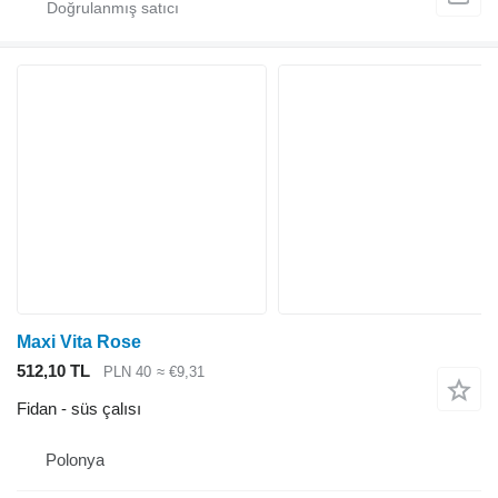
Maxi Vita Rose
512,10 TL
PLN 40
≈ €9,31
Fidan - süs çalısı
Polonya