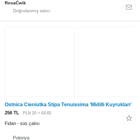
RosaĆwik
Ostnica Cieniutka Stipa Tenuissima 'Midilli Kuyrukları'
256 TL
PLN 20
≈ €4,65
Fidan - süs çalısı
Polonya