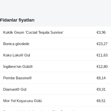
Fidanlar fiyatları
Kuklik Geum 'Coctail Tequila Sunrise'
€3,96
Bonica gövdede
€23,27
Koko Loko® Gül
€11,63
İngiltere'nin Gülü®
€12,80
Pembe Bassino®
€8,14
Diamant® Gül
€9,31
Mor Yol Koşucusu Gülü
€6,51