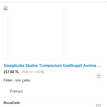
Smagliczka Skalna 'Compactum Goldkugel' Aurinia Saxatilis
217,60 TL
PLN 17
≈ €3,96
Fidan - süs çalısı
Polonya
RosaĆwik