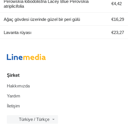
Perowskia łobodolistna Lacey Blue Perovskia
€4,42
atriplicifolia
Ağaç gövdesi üzerinde güzel bir peri gülü
€16,29
Lavanta rüyası
€23,27
Şirket
Hakkımızda
Yardım
İletişim
Türkiye / Türkçe