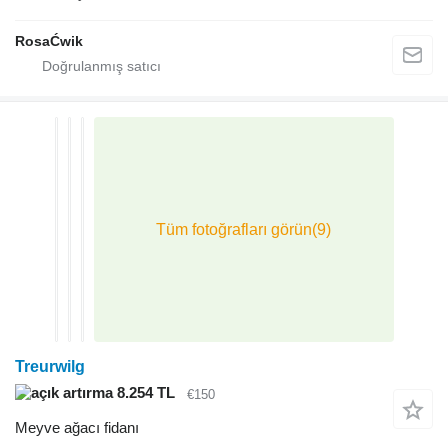
RosaĆwik
Treurwilg
8.254 TL
€150
Meyve ağacı fidanı