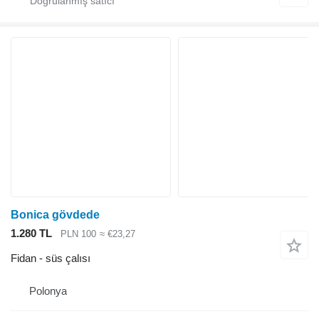
Bonica gövdede
1.280 TL
PLN 100
≈ €23,27
Fidan - süs çalısı
Polonya