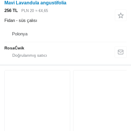
Mavi Lavandula angustifolia
256 TL
PLN 20
≈ €4,65
Fidan - süs çalısı
Polonya
RosaĆwik