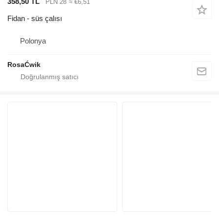
358,50 TL
PLN 28
≈ €6,51
Fidan - süs çalısı
Polonya
RosaĆwik