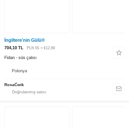
İngiltere'nin Gülü®
704,10 TL
PLN 55
≈ €12,80
Fidan - süs çalısı
Polonya
RosaĆwik