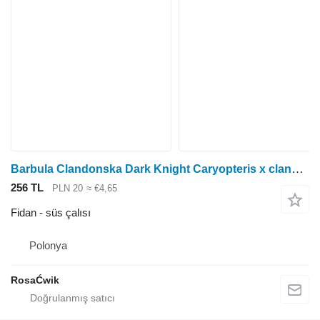
Barbula Clandonska Dark Knight Caryopteris x clandonensis
256 TL
PLN 20
≈ €4,65
Fidan - süs çalısı
Polonya
RosaĆwik