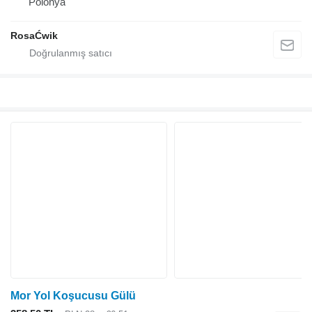
Polonya
RosaĆwik
Mor Yol Koşucusu Gülü