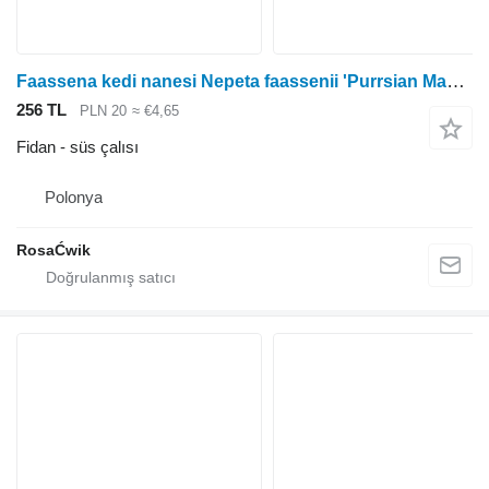
Faassena kedi nanesi Nepeta faassenii 'Purrsian Mavisi'
256 TL
PLN 20
≈ €4,65
Fidan - süs çalısı
Polonya
RosaĆwik