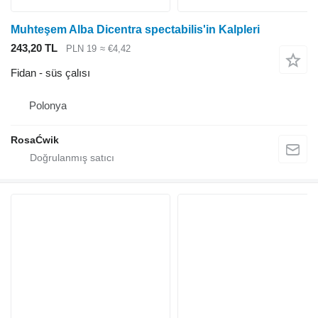
Muhteşem Alba Dicentra spectabilis'in Kalpleri
243,20 TL
PLN 19
≈ €4,42
Fidan - süs çalısı
Polonya
RosaĆwik