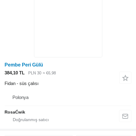
Pembe Peri Gülü
384,10 TL
PLN 30
≈ €6,98
Fidan - süs çalısı
Polonya
RosaĆwik