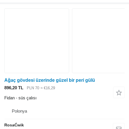
Ağaç gövdesi üzerinde güzel bir peri gülü
896,20 TL
PLN 70
≈ €16,29
Fidan - süs çalısı
Polonya
RosaĆwik