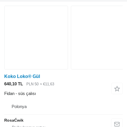
Koko Loko® Gül
640,10 TL
PLN 50
≈ €11,63
Fidan - süs çalısı
Polonya
RosaĆwik