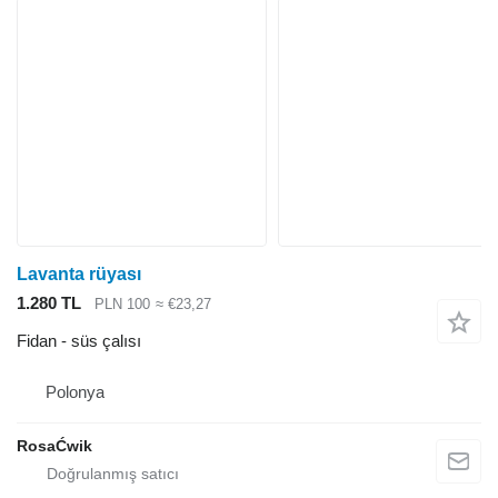
Lavanta rüyası
1.280 TL
PLN 100
≈ €23,27
Fidan - süs çalısı
Polonya
RosaĆwik