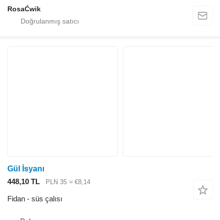
RosaĆwik
Gül İsyanı
448,10 TL
PLN 35
≈ €8,14
Fidan - süs çalısı