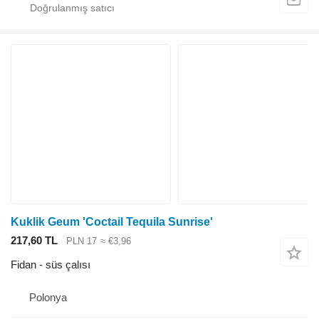
Kuklik Geum 'Coctail Tequila Sunrise'
217,60 TL
PLN 17
≈ €3,96
Fidan - süs çalısı
Polonya