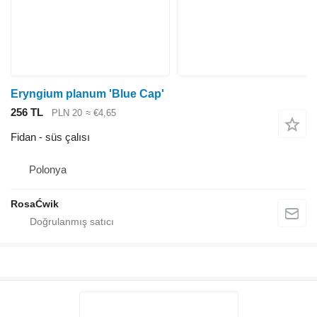
Eryngium planum 'Blue Cap'
256 TL
PLN 20
≈ €4,65
Fidan - süs çalısı
Polonya
RosaĆwik