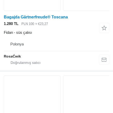
Bagajda Gärtnerfreude® Toscana
1.280 TL
PLN 100
≈ €23,27
Fidan - süs çalısı
Polonya
RosaĆwik