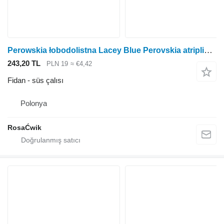
Perowskia łobodolistna Lacey Blue Perovskia atriplicifolia
243,20 TL
PLN 19
≈ €4,42
Fidan - süs çalısı
Polonya
RosaĆwik