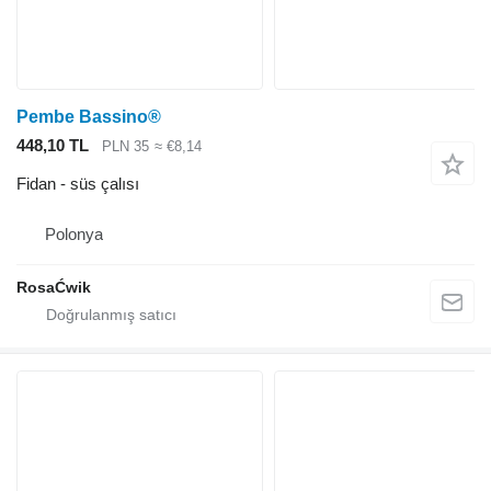
Pembe Bassino®
448,10 TL
PLN 35
≈ €8,14
Fidan - süs çalısı
Polonya
RosaĆwik