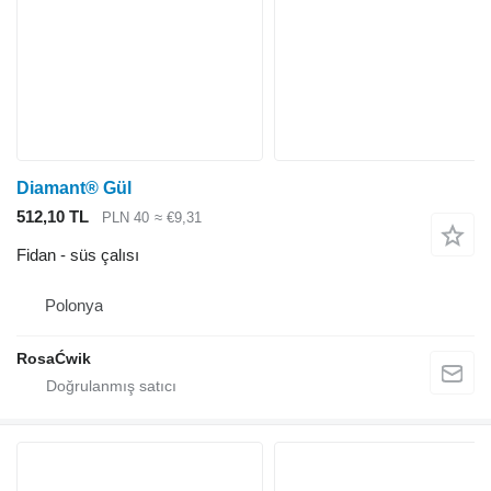
Diamant® Gül
512,10 TL
PLN 40
≈ €9,31
Fidan - süs çalısı
Polonya
RosaĆwik