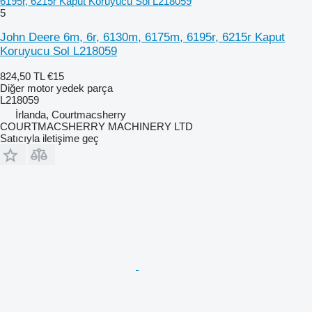
6195r, 6215r Kaput Koruyucu Sol L218059
5
John Deere 6m, 6r, 6130m, 6175m, 6195r, 6215r Kaput
Koruyucu Sol L218059
824,50 TL
€15
Diğer motor yedek parça
L218059
İrlanda, Courtmacsherry
COURTMACSHERRY MACHINERY LTD
Satıcıyla iletişime geç