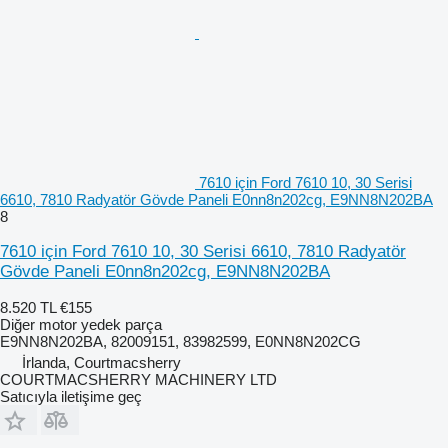
7610 için Ford 7610 10, 30 Serisi
6610, 7810 Radyatör Gövde Paneli E0nn8n202cg, E9NN8N202BA
8
7610 için Ford 7610 10, 30 Serisi 6610, 7810 Radyatör
Gövde Paneli E0nn8n202cg, E9NN8N202BA
8.520 TL
€155
Diğer motor yedek parça
E9NN8N202BA, 82009151, 83982599, E0NN8N202CG
İrlanda, Courtmacsherry
COURTMACSHERRY MACHINERY LTD
Satıcıyla iletişime geç