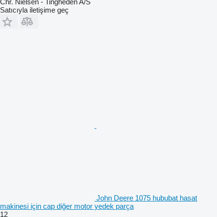
Chr. Nielsen - Tingheden A/S
Satıcıyla iletişime geç
John Deere 1075 hububat hasat
makinesi için cap diğer motor yedek parça
12