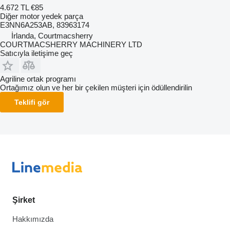
4.672 TL
€85
Diğer motor yedek parça
E3NN6A253AB, 83963174
İrlanda, Courtmacsherry
COURTMACSHERRY MACHINERY LTD
Satıcıyla iletişime geç
Agriline ortak programı
Ortağımız olun ve her bir çekilen müşteri için ödüllendirilin
Teklifi gör
Şirket
Hakkımızda