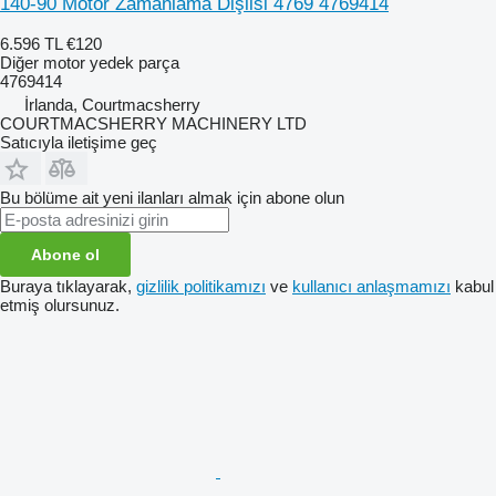
140-90 Motor Zamanlama Dişlisi 4769 4769414
6.596 TL
€120
Diğer motor yedek parça
4769414
İrlanda, Courtmacsherry
COURTMACSHERRY MACHINERY LTD
Satıcıyla iletişime geç
Bu bölüme ait yeni ilanları almak için abone olun
Abone ol
Buraya tıklayarak,
gizlilik politikamızı
ve
kullanıcı anlaşmamızı
kabul
etmiş olursunuz.