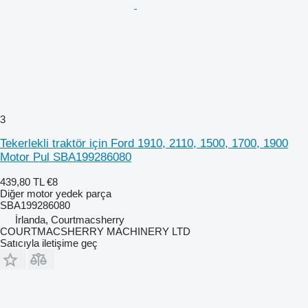
3
Tekerlekli traktör için Ford 1910, 2110, 1500, 1700, 1900
Motor Pul SBA199286080
439,80 TL
€8
Diğer motor yedek parça
SBA199286080
İrlanda, Courtmacsherry
COURTMACSHERRY MACHINERY LTD
Satıcıyla iletişime geç