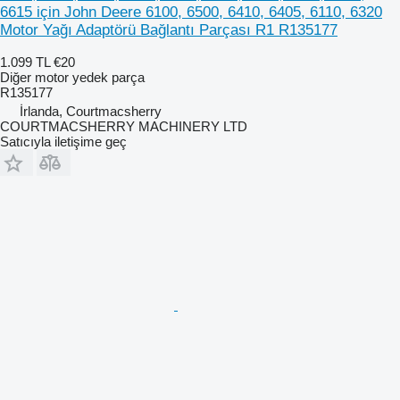
6615 için John Deere 6100, 6500, 6410, 6405, 6110, 6320
Motor Yağı Adaptörü Bağlantı Parçası R1 R135177
1.099 TL
€20
Diğer motor yedek parça
R135177
İrlanda, Courtmacsherry
COURTMACSHERRY MACHINERY LTD
Satıcıyla iletişime geç