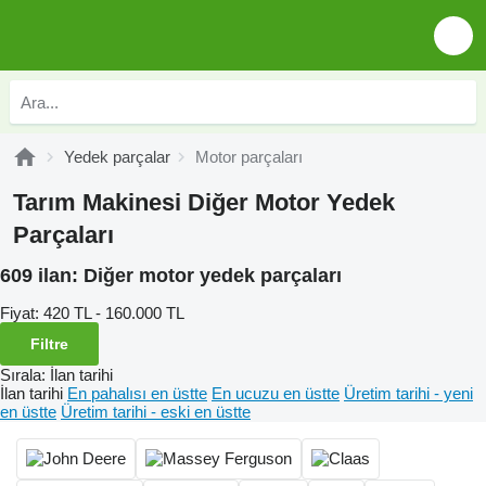
Yedek parçalar
Motor parçaları
Tarım Makinesi Diğer Motor Yedek
Parçaları
609 ilan:
Diğer motor yedek parçaları
Fiyat:
420 TL - 160.000 TL
Filtre
Sırala
:
İlan tarihi
İlan tarihi
En pahalısı en üstte
En ucuzu en üstte
Üretim tarihi - yeni
en üstte
Üretim tarihi - eski en üstte