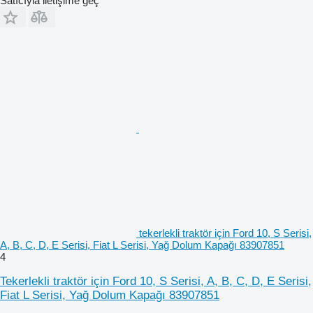
Satıcıyla iletişime geç
tekerlekli traktör için Ford 10, S Serisi,
A, B, C, D, E Serisi, Fiat L Serisi, Yağ Dolum Kapağı 83907851
4
Tekerlekli traktör için Ford 10, S Serisi, A, B, C, D, E Serisi,
Fiat L Serisi, Yağ Dolum Kapağı 83907851