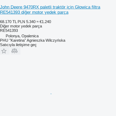
John Deere 9470RX paletli traktör için Głowica filtra
RE541393 diğer motor yedek parça
68.170 TL
PLN 5.340
≈ €1.240
Diğer motor yedek parça
RE541393
Polonya, Opalenica
PHU "Karetina" Agnieszka Wilczyńska
Satıcıyla iletişime geç