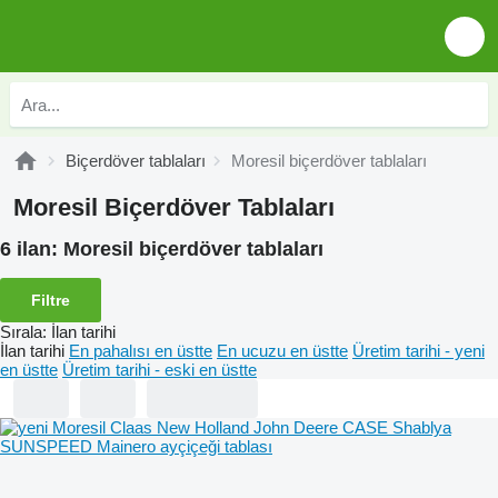
Biçerdöver tablaları
Moresil biçerdöver tablaları
Moresil Biçerdöver Tablaları
6 ilan:
Moresil biçerdöver tablaları
Filtre
Sırala
:
İlan tarihi
İlan tarihi
En pahalısı en üstte
En ucuzu en üstte
Üretim tarihi - yeni
en üstte
Üretim tarihi - eski en üstte