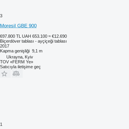
3
Moresil GBE 900
697.800 TL
UAH 653.100
≈ €12.690
Biçerdöver tablası - ayçiçeği tablası
2017
Kapma genişliği
9,1 m
Ukrayna, Kyiv
TOV «FERM Ye»
Satıcıyla iletişime geç
1