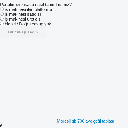
Portalımızı kısaca nasıl tanımlarsınız?
i̇ş makinesi ilan platformu
i̇ş makinesi satıcısı
i̇ş makinesi üreticisi
hiçbiri / Doğru cevap yok
Bir cevap seçin
Moresil gb 700 ayçiçeği tablası
6