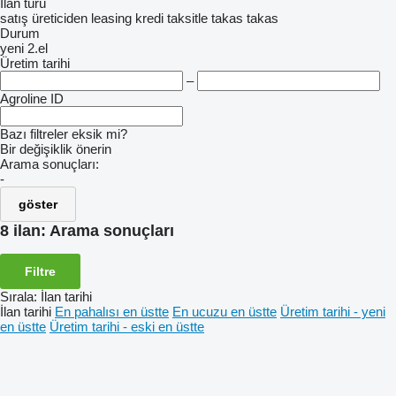
İlan türü
satış
üreticiden
leasing
kredi
taksitle
takas
takas
Durum
yeni
2.el
Üretim tarihi
–
Agroline ID
Bazı filtreler eksik mi?
Bir değişiklik önerin
Arama sonuçları:
-
göster
8 ilan:
Arama sonuçları
Filtre
Sırala
:
İlan tarihi
İlan tarihi
En pahalısı en üstte
En ucuzu en üstte
Üretim tarihi - yeni
en üstte
Üretim tarihi - eski en üstte