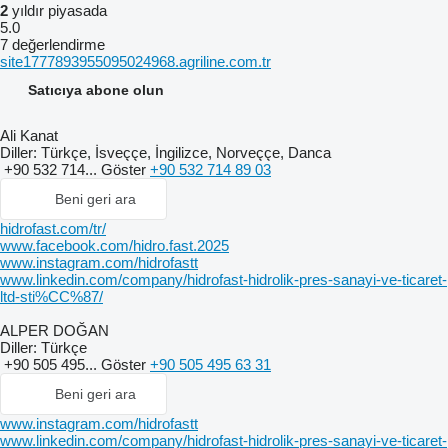
2
yıldır piyasada
5.0
7 değerlendirme
site1777893955095024968.agriline.com.tr
Satıcıya abone olun
Ali Kanat
Diller:
Türkçe, İsveççe, İngilizce, Norveççe, Danca
+90 532 714...
Göster
+90 532 714 89 03
Beni geri ara
hidrofast.com/tr/
www.facebook.com/hidro.fast.2025
www.instagram.com/hidrofastt
www.linkedin.com/company/hidrofast-hidrolik-pres-sanayi-ve-ticaret-
ltd-sti%CC%87/
ALPER DOĞAN
Diller:
Türkçe
+90 505 495...
Göster
+90 505 495 63 31
Beni geri ara
www.instagram.com/hidrofastt
www.linkedin.com/company/hidrofast-hidrolik-pres-sanayi-ve-ticaret-