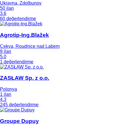
Ukrayna, Zdolbunov
50 ilan
3.6
60 değerlendirme
Agrotip-Ing.Blažek
Çekya, Roudnice nad Labem
9 ilan
5.0
1 değerlendirme
ZASŁAW Sp. z o.o.
Polonya
1 ilan
4.3
245 değerlendirme
Groupe Dupuy