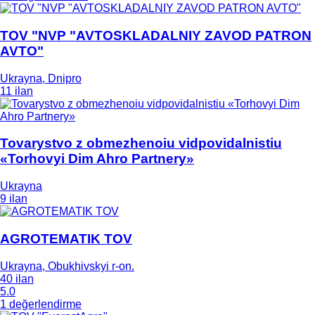
TOV "NVP "AVTOSKLADALNIY ZAVOD PATRON
AVTO"
Ukrayna, Dnipro
11 ilan
Tovarystvo z obmezhenoiu vidpovidalnistiu
«Torhovyi Dim Ahro Partnery»
Ukrayna
9 ilan
AGROTEMATIK TOV
Ukrayna, Obukhivskyi r-on.
40 ilan
5.0
1 değerlendirme