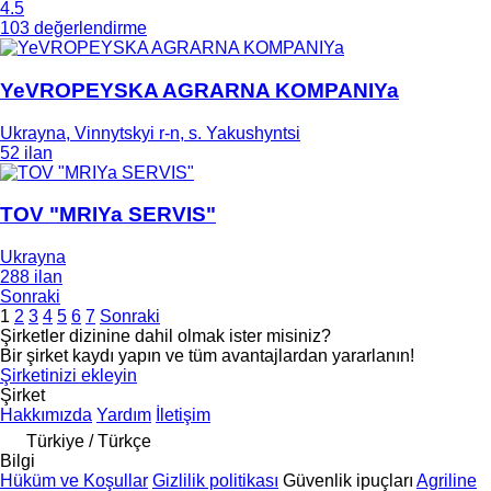
4.5
103 değerlendirme
YeVROPEYSKA AGRARNA KOMPANIYa
Ukrayna, Vinnytskyi r-n, s. Yakushyntsi
52 ilan
TOV "MRIYa SERVIS"
Ukrayna
288 ilan
Sonraki
1
2
3
4
5
6
7
Sonraki
Şirketler dizinine dahil olmak ister misiniz?
Bir şirket kaydı yapın ve tüm avantajlardan yararlanın!
Şirketinizi ekleyin
Şirket
Hakkımızda
Yardım
İletişim
Türkiye / Türkçe
Bilgi
Hüküm ve Koşullar
Gizlilik politikası
Güvenlik ipuçları
Agriline