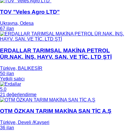
TOV "Veles Agro LTD"
Ukrayna, Odesa
67 ilan
ERDALLAR TARIMSAL MAKİNA PETROL
ÜR.NAK. İNŞ. HAYV. SAN. VE TİC. LTD ŞTİ
Türkiye, BALIKESİR
50 ilan
Yetkili satıcı
5.0
21 değerlendirme
OTM ÖZKAN TARIM MAKİNA SAN TİC A.Ş
Türkiye, Develi /Kayseri
36 ilan