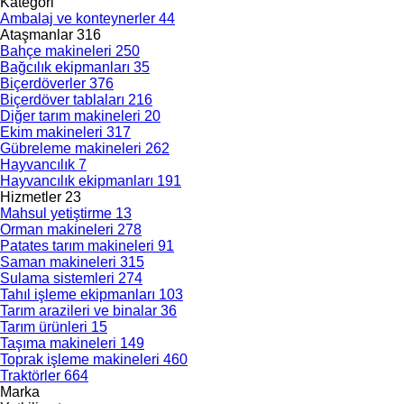
Kategori
Ambalaj ve konteynerler
44
Ataşmanlar
316
Bahçe makineleri
250
Bağcılık ekipmanları
35
Biçerdöverler
376
Biçerdöver tablaları
216
Diğer tarım makineleri
20
Ekim makineleri
317
Gübreleme makineleri
262
Hayvancılık
7
Hayvancılık ekipmanları
191
Hizmetler
23
Mahsul yetiştirme
13
Orman makineleri
278
Patates tarım makineleri
91
Saman makineleri
315
Sulama sistemleri
274
Tahıl işleme ekipmanları
103
Tarım arazileri ve binalar
36
Tarım ürünleri
15
Taşıma makineleri
149
Toprak işleme makineleri
460
Traktörler
664
Marka