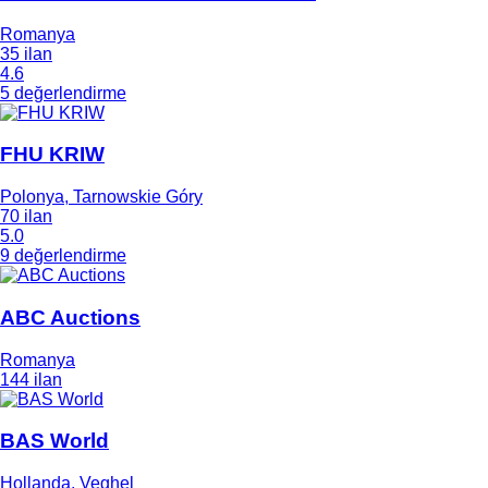
Romanya
35 ilan
4.6
5 değerlendirme
FHU KRIW
Polonya, Tarnowskie Góry
70 ilan
5.0
9 değerlendirme
ABC Auctions
Romanya
144 ilan
BAS World
Hollanda, Veghel