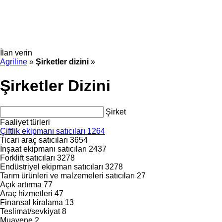
İlan verin
Agriline
»
Şirketler dizini
»
Şirketler Dizini
Şirket
Faaliyet türleri
Çiftlik ekipmanı satıcıları
1264
Ticari araç satıcıları
3654
İnşaat ekipmanı satıcıları
2437
Forklift satıcıları
3278
Endüstriyel ekipman satıcıları
3278
Tarım ürünleri ve malzemeleri satıcıları
27
Açık artırma
77
Araç hizmetleri
47
Finansal kiralama
13
Teslimat/sevkiyat
8
Muayene
2