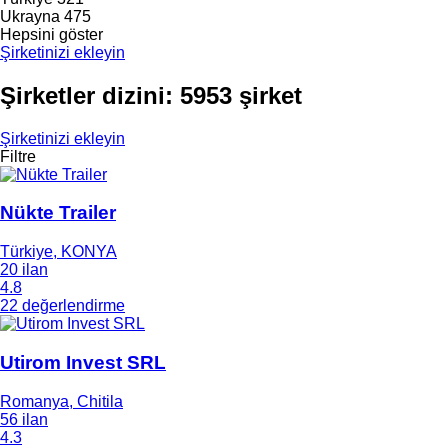
Ukrayna
475
Hepsini göster
Şirketinizi ekleyin
Şirketler dizini: 5953 şirket
Şirketinizi ekleyin
Filtre
Nükte Trailer
Türkiye, KONYA
20 ilan
4.8
22 değerlendirme
Utirom Invest SRL
Romanya, Chitila
56 ilan
4.3