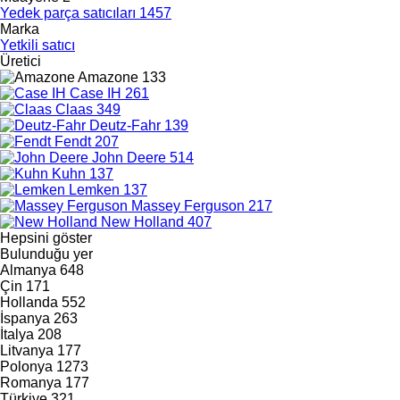
Yedek parça satıcıları
1457
Marka
Yetkili satıcı
Üretici
Amazone
133
Case IH
261
Claas
349
Deutz-Fahr
139
Fendt
207
John Deere
514
Kuhn
137
Lemken
137
Massey Ferguson
217
New Holland
407
Hepsini göster
Bulunduğu yer
Almanya
648
Çin
171
Hollanda
552
İspanya
263
İtalya
208
Litvanya
177
Polonya
1273
Romanya
177
Türkiye
321