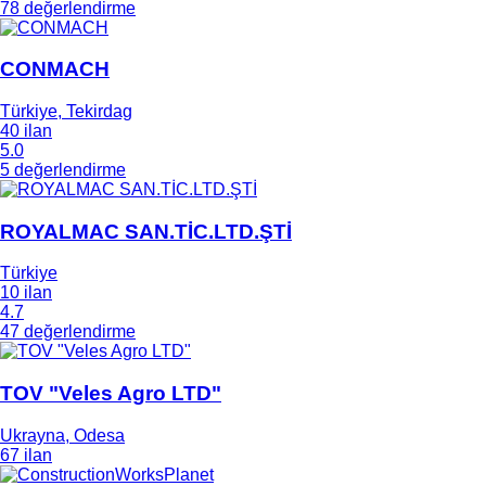
78 değerlendirme
CONMACH
Türkiye, Tekirdag
40 ilan
5.0
5 değerlendirme
ROYALMAC SAN.TİC.LTD.ŞTİ
Türkiye
10 ilan
4.7
47 değerlendirme
TOV "Veles Agro LTD"
Ukrayna, Odesa
67 ilan