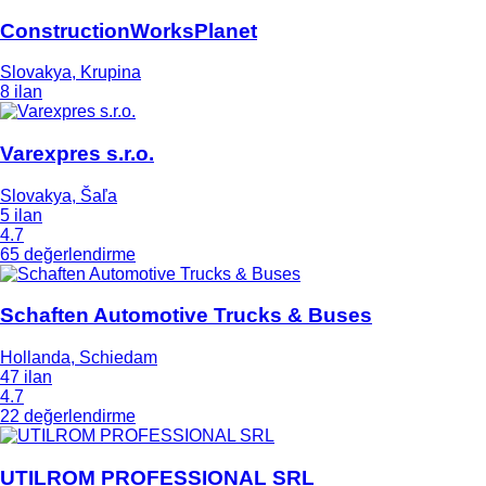
ConstructionWorksPlanet
Slovakya, Krupina
8 ilan
Varexpres s.r.o.
Slovakya, Šaľa
5 ilan
4.7
65 değerlendirme
Schaften Automotive Trucks & Buses
Hollanda, Schiedam
47 ilan
4.7
22 değerlendirme
UTILROM PROFESSIONAL SRL