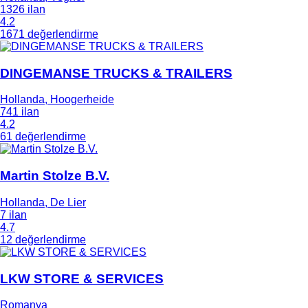
1326 ilan
4.2
1671 değerlendirme
DINGEMANSE TRUCKS & TRAILERS
Hollanda, Hoogerheide
741 ilan
4.2
61 değerlendirme
Martin Stolze B.V.
Hollanda, De Lier
7 ilan
4.7
12 değerlendirme
LKW STORE & SERVICES
Romanya