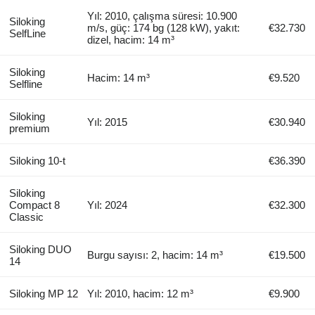
Yıl: 2010, çalışma süresi: 10.900
Siloking
m/s, güç: 174 bg (128 kW), yakıt:
€32.730
SelfLine
dizel, hacim: 14 m³
Siloking
Hacim: 14 m³
€9.520
Selfline
Siloking
Yıl: 2015
€30.940
premium
Siloking 10-t
€36.390
Siloking
Compact 8
Yıl: 2024
€32.300
Classic
Siloking DUO
Burgu sayısı: 2, hacim: 14 m³
€19.500
14
Siloking MP 12
Yıl: 2010, hacim: 12 m³
€9.900