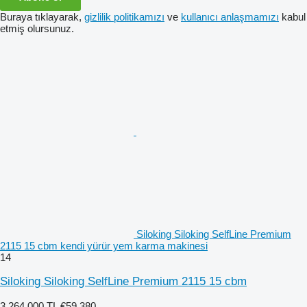
Buraya tıklayarak,
gizlilik politikamızı
ve
kullanıcı anlaşmamızı
kabul
etmiş olursunuz.
Siloking Siloking SelfLine Premium
2115 15 cbm kendi yürür yem karma makinesi
14
Siloking Siloking SelfLine Premium 2115 15 cbm
3.264.000 TL
€59.380