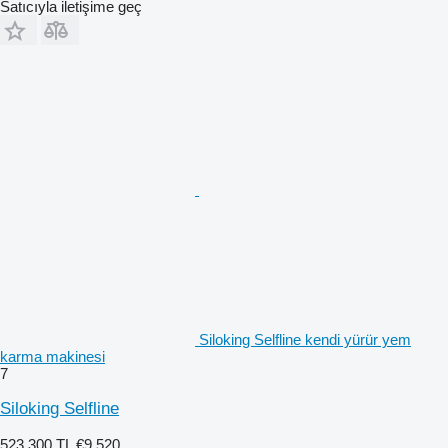
Satıcıyla iletişime geç
Siloking Selfline kendi yürür yem
karma makinesi
7
Siloking Selfline
523.300 TL
€9.520