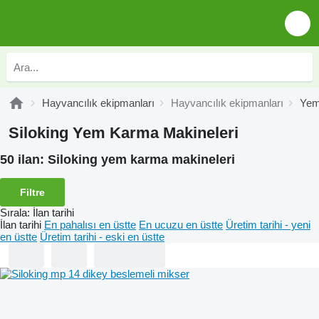
Hayvancılık ekipmanları
Hayvancılık ekipmanları
Yem
Siloking Yem Karma Makineleri
50 ilan:
Siloking yem karma makineleri
Filtre
Sırala
:
İlan tarihi
İlan tarihi
En pahalısı en üstte
En ucuzu en üstte
Üretim tarihi - yeni
en üstte
Üretim tarihi - eski en üstte