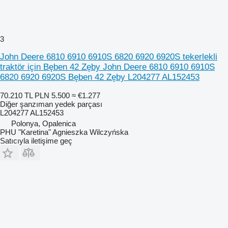
3
John Deere 6810 6910 6910S 6820 6920 6920S tekerlekli
traktör için Bęben 42 Zęby John Deere 6810 6910 6910S
6820 6920 6920S Bęben 42 Zęby L204277 AL152453
70.210 TL
PLN 5.500
≈ €1.277
Diğer şanzıman yedek parçası
L204277 AL152453
Polonya, Opalenica
PHU "Karetina" Agnieszka Wilczyńska
Satıcıyla iletişime geç