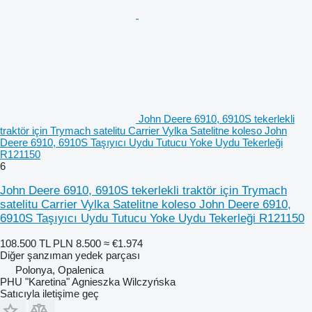
John Deere 6910, 6910S tekerlekli
traktör için Trymach satelitu Carrier Vylka Satelitne koleso John
Deere 6910, 6910S Taşıyıcı Uydu Tutucu Yoke Uydu Tekerleği
R121150
6
John Deere 6910, 6910S tekerlekli traktör için Trymach
satelitu Carrier Vylka Satelitne koleso John Deere 6910,
6910S Taşıyıcı Uydu Tutucu Yoke Uydu Tekerleği R121150
108.500 TL
PLN 8.500
≈ €1.974
Diğer şanzıman yedek parçası
Polonya, Opalenica
PHU "Karetina" Agnieszka Wilczyńska
Satıcıyla iletişime geç