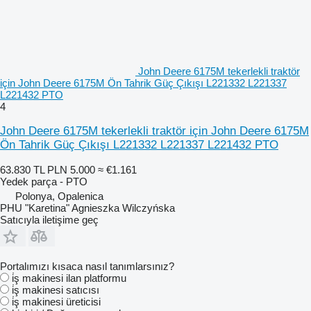
John Deere 6175M tekerlekli traktör
için John Deere 6175M Ön Tahrik Güç Çıkışı L221332 L221337
L221432 PTO
4
John Deere 6175M tekerlekli traktör için John Deere 6175M
Ön Tahrik Güç Çıkışı L221332 L221337 L221432 PTO
63.830 TL
PLN 5.000
≈ €1.161
Yedek parça - PTO
Polonya, Opalenica
PHU "Karetina" Agnieszka Wilczyńska
Satıcıyla iletişime geç
Portalımızı kısaca nasıl tanımlarsınız?
i̇ş makinesi ilan platformu
i̇ş makinesi satıcısı
i̇ş makinesi üreticisi