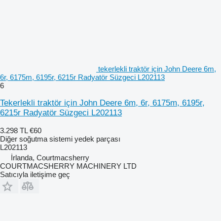
tekerlekli traktör için John Deere 6m,
6r, 6175m, 6195r, 6215r Radyatör Süzgeci L202113
6
Tekerlekli traktör için John Deere 6m, 6r, 6175m, 6195r,
6215r Radyatör Süzgeci L202113
3.298 TL
€60
Diğer soğutma sistemi yedek parçası
L202113
İrlanda, Courtmacsherry
COURTMACSHERRY MACHINERY LTD
Satıcıyla iletişime geç