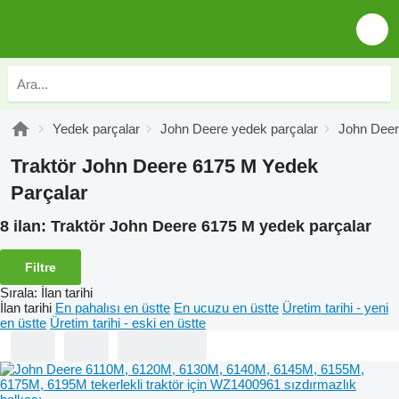
Yedek parçalar
John Deere yedek parçalar
John Deer
Traktör John Deere 6175 M Yedek
Parçalar
8 ilan:
Traktör John Deere 6175 M yedek parçalar
Filtre
Sırala
:
İlan tarihi
İlan tarihi
En pahalısı en üstte
En ucuzu en üstte
Üretim tarihi - yeni
en üstte
Üretim tarihi - eski en üstte