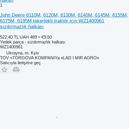
1
John Deere 6110M, 6120M, 6130M, 6140M, 6145M, 6155M,
6175M, 6195M tekerlekli traktör için WZ1400961
sızdırmazlık halkası
522,40 TL
UAH 489
≈ €9,50
Yedek parça - sızdırmazlık halkası
WZ1400961
Ukrayna, m. Kyiv
TOV «TORGOVA KOMPANIYa «LAD I MIR AGRO»
Satıcıyla iletişime geç