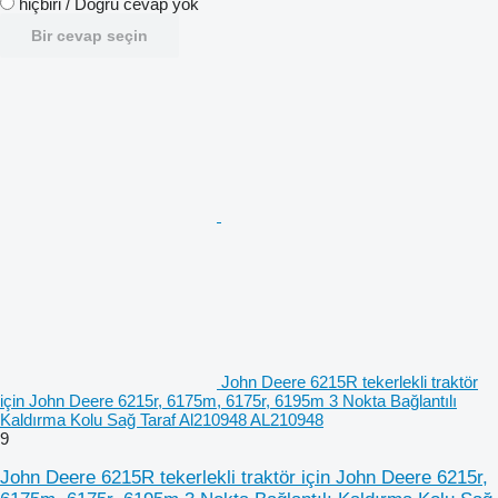
hiçbiri / Doğru cevap yok
Bir cevap seçin
John Deere 6215R tekerlekli traktör
için John Deere 6215r, 6175m, 6175r, 6195m 3 Nokta Bağlantılı
Kaldırma Kolu Sağ Taraf Al210948 AL210948
9
John Deere 6215R tekerlekli traktör için John Deere 6215r,