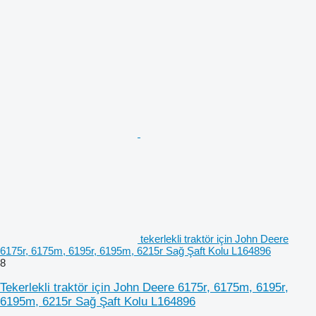
tekerlekli traktör için John Deere
6175r, 6175m, 6195r, 6195m, 6215r Sağ Şaft Kolu L164896
8
Tekerlekli traktör için John Deere 6175r, 6175m, 6195r,
6195m, 6215r Sağ Şaft Kolu L164896