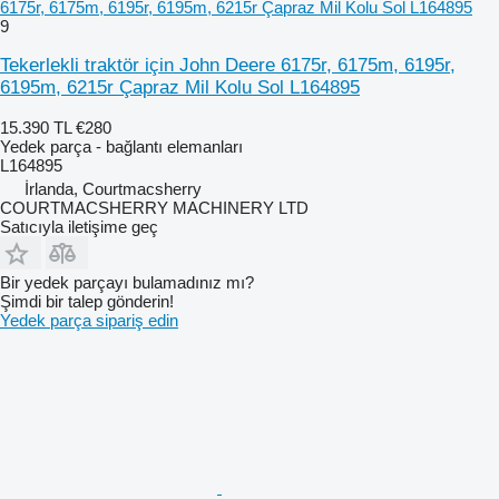
6175r, 6175m, 6195r, 6195m, 6215r Çapraz Mil Kolu Sol L164895
9
Tekerlekli traktör için John Deere 6175r, 6175m, 6195r,
6195m, 6215r Çapraz Mil Kolu Sol L164895
15.390 TL
€280
Yedek parça - bağlantı elemanları
L164895
İrlanda, Courtmacsherry
COURTMACSHERRY MACHINERY LTD
Satıcıyla iletişime geç
Bir yedek parçayı bulamadınız mı?
Şimdi bir talep gönderin!
Yedek parça sipariş edin