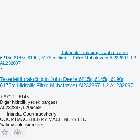
tekerlekli traktör için John Deere
6215r, 6145r, 6190r, 6175m Hidrolik Filtre Muhafazası Al232897, L2
AL232897
7
Tekerlekli traktör için John Deere 6215r, 6145r, 6190r,
6175m Hidrolik Filtre Muhafazası Al232897, L2 AL232897
7.971 TL
€145
Diğer hidrolik yedek parçası
AL232897, L206459
İrlanda, Courtmacsherry
COURTMACSHERRY MACHINERY LTD
Satıcıyla iletişime geç