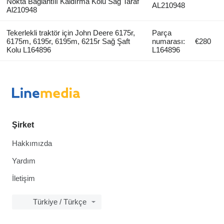
Nokta Bağlantılı Kaldırma Kolu Sağ Taraf
AL210948
Al210948
Tekerlekli traktör için John Deere 6175r,
Parça
6175m, 6195r, 6195m, 6215r Sağ Şaft
numarası:
€280
Kolu L164896
L164896
Şirket
Hakkımızda
Yardım
İletişim
Türkiye / Türkçe