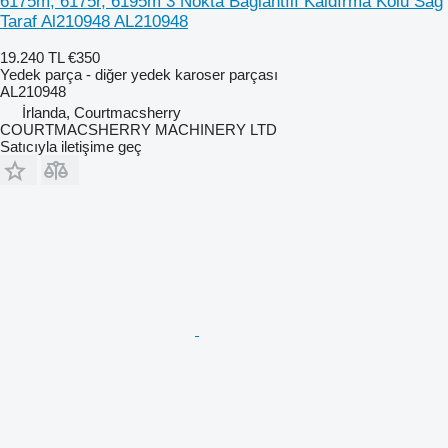
6175m, 6175r, 6195m 3 Nokta Bağlantılı Kaldırma Kolu Sağ
Taraf Al210948 AL210948
19.240 TL
€350
Yedek parça - diğer yedek karoser parçası
AL210948
İrlanda, Courtmacsherry
COURTMACSHERRY MACHINERY LTD
Satıcıyla iletişime geç