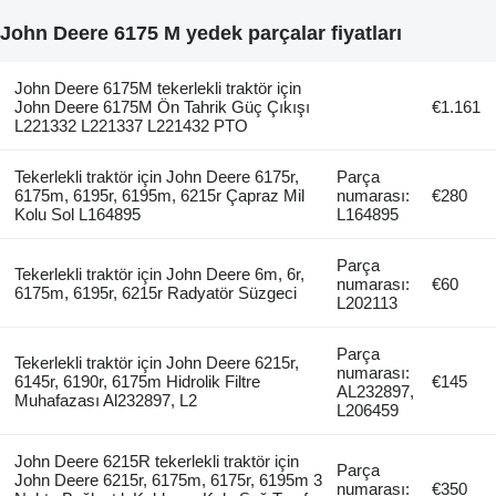
John Deere 6175 M yedek parçalar fiyatları
John Deere 6175M tekerlekli traktör için
John Deere 6175M Ön Tahrik Güç Çıkışı
€1.161
L221332 L221337 L221432 PTO
Tekerlekli traktör için John Deere 6175r,
Parça
6175m, 6195r, 6195m, 6215r Çapraz Mil
numarası:
€280
Kolu Sol L164895
L164895
Parça
Tekerlekli traktör için John Deere 6m, 6r,
numarası:
€60
6175m, 6195r, 6215r Radyatör Süzgeci
L202113
Parça
Tekerlekli traktör için John Deere 6215r,
numarası:
6145r, 6190r, 6175m Hidrolik Filtre
€145
AL232897,
Muhafazası Al232897, L2
L206459
John Deere 6215R tekerlekli traktör için
Parça
John Deere 6215r, 6175m, 6175r, 6195m 3
numarası:
€350