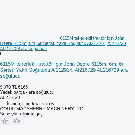
6115M tekerlekli traktör için John
Deere 6115m, 6m, 6r Serisi, Yakıt Soğutucu Al212914, Al216729
AL216729 ara soğutucu
6
6115M tekerlekli traktör için John Deere 6115m, 6m, 6r
Serisi, Yakıt Soğutucu Al212914, Al216729 AL216729 ara
soğutucu
9.070 TL
€165
Yedek parça - ara soğutucu
AL216729
İrlanda, Courtmacsherry
COURTMACSHERRY MACHINERY LTD
Satıcıyla iletişime geç