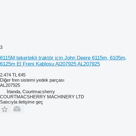
3
6115M tekerlekli traktör için John Deere 6115m, 6105m,
6125m El Freni Kablosu Al207925 AL207925
2.474 TL
€45
Diğer fren sistemi yedek parçası
AL207925
İrlanda, Courtmacsherry
COURTMACSHERRY MACHINERY LTD
Satıcıyla iletişime geç