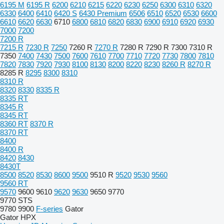
6195 M
6195 R
6200
6210
6215
6220
6230
6250
6300
6310
6320
6330
6400
6410
6420 S
6430 Premium
6506
6510
6520
6530
6600
6610
6620
6630
6710
6800
6810
6820
6830
6900
6910
6920
6930
7000
7200
7200 R
7215 R
7230 R
7250
7260 R
7270 R
7280 R
7290 R
7300
7310 R
7350
7400
7430
7500
7600
7610
7700
7710
7720
7730
7800
7810
7820
7830
7920
7930
8100
8130
8200
8220
8230
8260 R
8270 R
8285 R
8295
8300
8310
8310 R
8320
8330
8335 R
8335 RT
8345 R
8345 RT
8360 RT
8370 R
8370 RT
8400
8400 R
8420
8430
8430T
8500
8520
8530
8600
9500
9510 R
9520
9530
9560
9560 RT
9570
9600
9610
9620
9630
9650
9770
9770 STS
9780
9900
F-series
Gator
Gator HPX