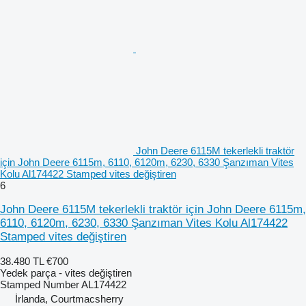
John Deere 6115M tekerlekli traktör
için John Deere 6115m, 6110, 6120m, 6230, 6330 Şanzıman Vites
Kolu Al174422 Stamped vites değiştiren
6
John Deere 6115M tekerlekli traktör için John Deere 6115m,
6110, 6120m, 6230, 6330 Şanzıman Vites Kolu Al174422
Stamped vites değiştiren
38.480 TL
€700
Yedek parça - vites değiştiren
Stamped Number AL174422
İrlanda, Courtmacsherry