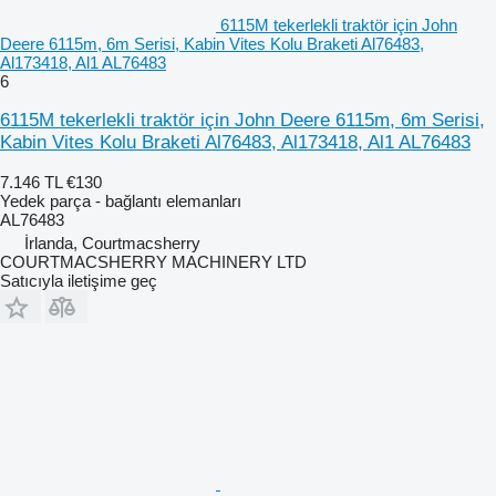
6115M tekerlekli traktör için John
Deere 6115m, 6m Serisi, Kabin Vites Kolu Braketi Al76483,
Al173418, Al1 AL76483
6
6115M tekerlekli traktör için John Deere 6115m, 6m Serisi,
Kabin Vites Kolu Braketi Al76483, Al173418, Al1 AL76483
7.146 TL
€130
Yedek parça - bağlantı elemanları
AL76483
İrlanda, Courtmacsherry
COURTMACSHERRY MACHINERY LTD
Satıcıyla iletişime geç