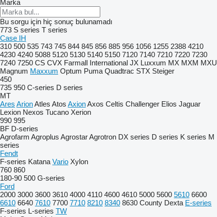
Marka
Bu sorgu için hiç sonuç bulunamadı
773
S series
T series
Case IH
310
500
535
743
745
844
845
856
885
956
1056
1255
2388
4210
4230
4240
5088
5120
5130
5140
5150
7120
7140
7210
7220
7230
7240
7250
CS
CVX
Farmall
International
JX
Luxxum
MX
MXM
MXU
Magnum
Maxxum
Optum
Puma
Quadtrac
STX
Steiger
450
735
950
C-series
D series
MT
Ares
Arion
Atles
Atos
Axion
Axos
Celtis
Challenger
Elios
Jaguar
Lexion
Nexos
Tucano
Xerion
990
995
BF
D-series
Agrofarm
Agroplus
Agrostar
Agrotron
DX series
D series
K series
M
series
Fendt
F-series
Katana
Vario
Xylon
760
860
180-90
500
G-series
Ford
2000
3000
3600
3610
4000
4110
4600
4610
5000
5600
5610
6600
6610
6640
7610
7700
7710
8210
8340
8630
County
Dexta
E-series
F-series
L-series
TW