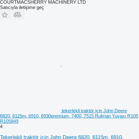
COURTMACSHERRY MACHINERY LTD
Satıcıyla iletişime geç
tekerlekli traktör için John Deere
6820, 6115m, 6910, 6930premium, 7400, 7515 Rulman Yuvası R105
R105849
4
Tekerlekli traktör için John Deere 6820, 6115m, 6910,