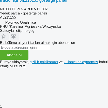
traktör için AL215155 gösterge paneli
60.000 TL
PLN 4.700
≈ €1.092
Yedek parça - gösterge paneli
AL215155
Polonya, Opalenica
PHU "Karetina" Agnieszka Wilczyńska
Satıcıyla iletişime geç
Bu bölüme ait yeni ilanları almak için abone olun
Abone ol
Buraya tıklayarak,
gizlilik politikamızı
ve
kullanıcı anlaşmamızı
kabul
etmiş olursunuz.
1