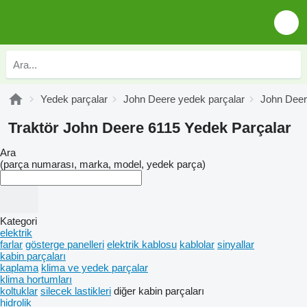
Yedek parçalar
John Deere yedek parçalar
John Deer
Traktör John Deere 6115 Yedek Parçalar
Ara
(parça numarası, marka, model, yedek parça)
Kategori
elektrik
farlar
gösterge panelleri
elektrik kablosu
kablolar
sinyallar
kabin parçaları
kaplama
klima ve yedek parçalar
klima hortumları
koltuklar
silecek lastikleri
diğer kabin parçaları
hidrolik