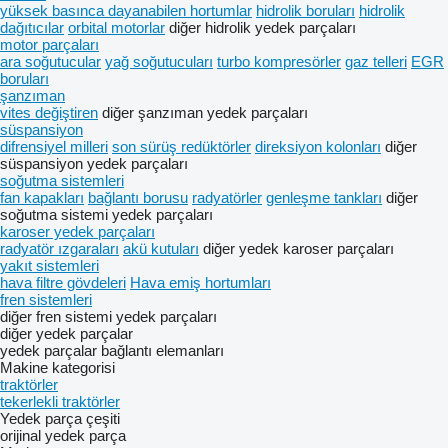
yüksek basınca dayanabilen hortumlar
hidrolik boruları
hidrolik
dağıtıcılar
orbital motorlar
diğer hidrolik yedek parçaları
motor parçaları
ara soğutucular
yağ soğutucuları
turbo kompresörler
gaz telleri
EGR
boruları
şanzıman
vites değiştiren
diğer şanzıman yedek parçaları
süspansiyon
difrensiyel milleri
son sürüş redüktörler
direksiyon kolonları
diğer
süspansiyon yedek parçaları
soğutma sistemleri
fan kapakları
bağlantı borusu
radyatörler
genleşme tankları
diğer
soğutma sistemi yedek parçaları
karoser yedek parçaları
radyatör ızgaraları
akü kutuları
diğer yedek karoser parçaları
yakıt sistemleri
hava filtre gövdeleri
Hava emiş hortumları
fren sistemleri
diğer fren sistemi yedek parçaları
diğer yedek parçalar
yedek parçalar
bağlantı elemanları
Makine kategorisi
traktörler
tekerlekli traktörler
Yedek parça çeşiti
orijinal yedek parça