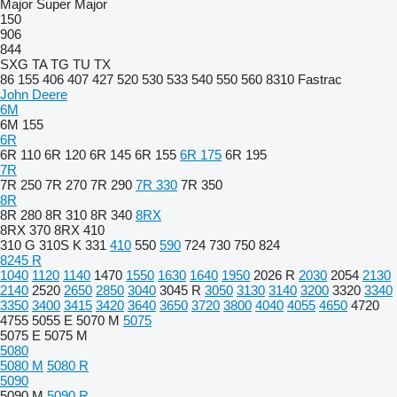
Major
Super Major
150
906
844
SXG
TA
TG
TU
TX
86
155
406
407
427
520
530
533
540
550
560
8310
Fastrac
John Deere
6M
6M 155
6R
6R 110
6R 120
6R 145
6R 155
6R 175
6R 195
7R
7R 250
7R 270
7R 290
7R 330
7R 350
8R
8R 280
8R 310
8R 340
8RX
8RX 370
8RX 410
310 G
310S K
331
410
550
590
724
730
750
824
8245 R
1040
1120
1140
1470
1550
1630
1640
1950
2026 R
2030
2054
2130
2140
2520
2650
2850
3040
3045 R
3050
3130
3140
3200
3320
3340
3350
3400
3415
3420
3640
3650
3720
3800
4040
4055
4650
4720
4755
5055 E
5070 M
5075
5075 E
5075 M
5080
5080 M
5080 R
5090
5090 M
5090 R