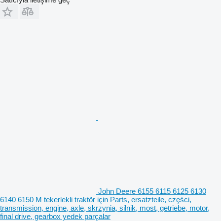
John Deere 6155 6115 6125 6130
6140 6150 M tekerlekli traktör için Parts, ersatzteile, części,
transmission, engine, axle, skrzynia, silnik, most, getriebe, motor,
final drive, gearbox yedek parçalar