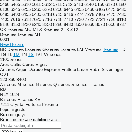
5460
5465
5610
5611
5612
5711
5712
5713
6140
6150
6170
6180
6190
6245
6255
6260
6270
6290
6445
6455
6460
6465
6475
6480
6485
6490
6495
6499
6713
6715
6716
7274
7278
7465
7475
7480
7495
7616
7618
7620
7716
7718
7719
7720
7722
7724
7726
8110
8140
8150
8220
8240
8250
8280
8480
8650
8660
8670
8690
8737
CX
F-series
MC
MTX
X-series
XTX
ZTX
D-series
L-series
MT
6001
New Holland
BR
D-series
E-series
G-series
L-series
LM
M-series
T-series
TD
TG
TL
TM
TN
TS
TVT
W-series
1100 Series
Ares
Celtis
Ceres
Ergos
Antares
Argon
Dorado
Explorer
Frutteto
Laser
Rubin
Silver
Tiger
CVT
120
860
8400
A-series
M-series
N-series
Q-series
S-series
T-series
BM
NLX 1024
B-series
F-series
KE
7211
Crystal
Forterra
Proxima
hepsini göster
Bulunduğu yer
Belirli bir mesafe dahilinde ara