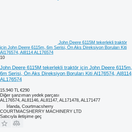
John Deere 6115M tekerlekli traktör
için John Deere 6115m, 6m Serisi, Ön Aks Direksiyon Boruları Kiti
Al176574, Al8114 AL176574
10
John Deere 6115M tekerlekli traktör için John Deere 6115m,
6m Serisi, Ön Aks Direksiyon Boruları Kiti Al176574, Al8114
AL176574
15.940 TL
€290
Diğer şanzıman yedek parçası
AL176574, AL81146, AL81147, AL171478, AL171477
İrlanda, Courtmacsherry
COURTMACSHERRY MACHINERY LTD
Satıcıyla iletişime geç