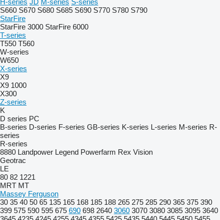
H-series
JD
M-series
S-series
S660
S670
S680
S685
S690
S770
S780
S790
StarFire
StarFire 3000
StarFire 6000
T-series
T550
T560
W-series
W650
X-series
X9
X9 1000
X300
Z-series
K
D series
PC
B-series
D-series
F-series
GB-series
K-series
L-series
M-series
R-
series
R-series
8880
Landpower
Legend
Powerfarm
Rex
Vision
Geotrac
LE
80
82
1221
MRT
MT
Massey Ferguson
30
35
40
50
65
135
165
168
185
188
265
275
285
290
365
375
390
399
575
590
595
675
690
698
2640
3060
3070
3080
3085
3095
3640
3645
4235
4245
4255
4345
4355
5425
5435
5440
5445
5450
5455