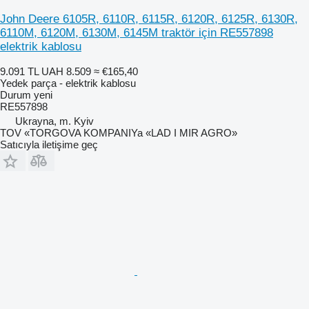
John Deere 6105R, 6110R, 6115R, 6120R, 6125R, 6130R,
6110M, 6120M, 6130M, 6145M traktör için RE557898
elektrik kablosu
9.091 TL
UAH 8.509
≈ €165,40
Yedek parça - elektrik kablosu
Durum
yeni
RE557898
Ukrayna, m. Kyiv
TOV «TORGOVA KOMPANIYa «LAD I MIR AGRO»
Satıcıyla iletişime geç