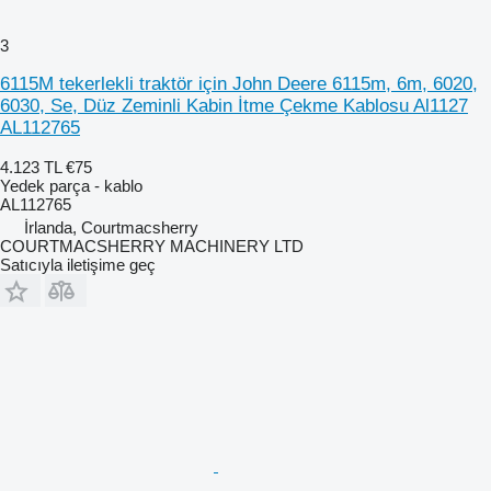
3
6115M tekerlekli traktör için John Deere 6115m, 6m, 6020,
6030, Se, Düz Zeminli Kabin İtme Çekme Kablosu Al1127
AL112765
4.123 TL
€75
Yedek parça - kablo
AL112765
İrlanda, Courtmacsherry
COURTMACSHERRY MACHINERY LTD
Satıcıyla iletişime geç