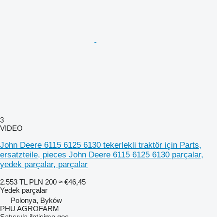
3
VIDEO
John Deere 6115 6125 6130 tekerlekli traktör için Parts,
ersatzteile, pieces John Deere 6115 6125 6130 parçalar,
yedek parçalar, parçalar
2.553 TL
PLN 200
≈ €46,45
Yedek parçalar
Polonya, Byków
PHU AGROFARM
Satıcıyla iletişime geç