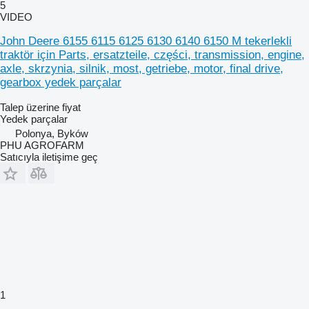
5
VIDEO
John Deere 6155 6115 6125 6130 6140 6150 M tekerlekli
traktör için Parts, ersatzteile, części, transmission, engine,
axle, skrzynia, silnik, most, getriebe, motor, final drive,
gearbox yedek parçalar
Talep üzerine fiyat
Yedek parçalar
Polonya, Byków
PHU AGROFARM
Satıcıyla iletişime geç
1