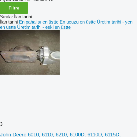
Filtre
Sırala
:
İlan tarihi
İlan tarihi
En pahalısı en üstte
En ucuzu en üstte
Üretim tarihi - yeni
en üstte
Üretim tarihi - eski en üstte
3
John Deere 6010, 6110, 6210, 6100D, 6110D, 6115D,