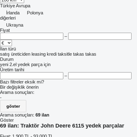
Türkiye
Avrupa
İrlanda
Polonya
diğerleri
Ukrayna
Fiyat
–
İlan türü
satış
üreticiden
leasing
kredi
taksitle
takas
takas
Durum
yeni
2.el
yedek parça için
Üretim tarihi
–
Bazı filtreler eksik mi?
Bir değişiklik önerin
Arama sonuçları:
-
göster
Arama sonuçları:
69 ilan
Göster
69 ilan:
Traktör John Deere 6115 yedek parçalar
Fiyat:
1.900 TL - 93.000 TL