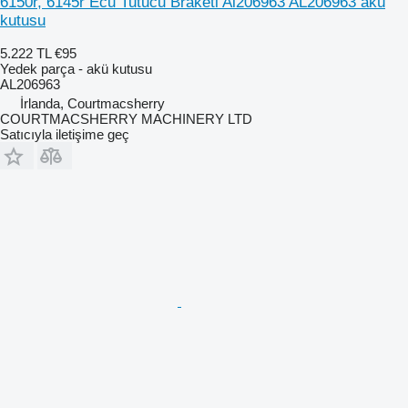
6150r, 6145r Ecu Tutucu Braketi Al206963 AL206963 akü
kutusu
5.222 TL
€95
Yedek parça - akü kutusu
AL206963
İrlanda, Courtmacsherry
COURTMACSHERRY MACHINERY LTD
Satıcıyla iletişime geç