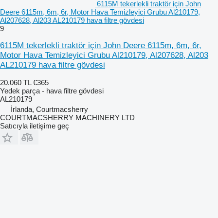
6115M tekerlekli traktör için John
Deere 6115m, 6m, 6r, Motor Hava Temizleyici Grubu Al210179,
Al207628, Al203 AL210179 hava filtre gövdesi
9
6115M tekerlekli traktör için John Deere 6115m, 6m, 6r,
Motor Hava Temizleyici Grubu Al210179, Al207628, Al203
AL210179 hava filtre gövdesi
20.060 TL
€365
Yedek parça - hava filtre gövdesi
AL210179
İrlanda, Courtmacsherry
COURTMACSHERRY MACHINERY LTD
Satıcıyla iletişime geç