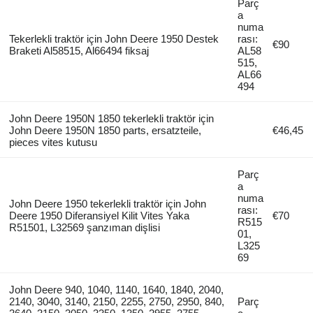
Parç
a
numa
Tekerlekli traktör için John Deere 1950 Destek
rası:
€90
Braketi Al58515, Al66494 fiksaj
AL58
515,
AL66
494
John Deere 1950N 1850 tekerlekli traktör için
John Deere 1950N 1850 parts, ersatzteile,
€46,45
pieces vites kutusu
Parç
a
numa
John Deere 1950 tekerlekli traktör için John
rası:
Deere 1950 Diferansiyel Kilit Vites Yaka
€70
R515
R51501, L32569 şanzıman dişlisi
01,
L325
69
John Deere 940, 1040, 1140, 1640, 1840, 2040,
2140, 3040, 3140, 2150, 2255, 2750, 2950, 840,
Parç