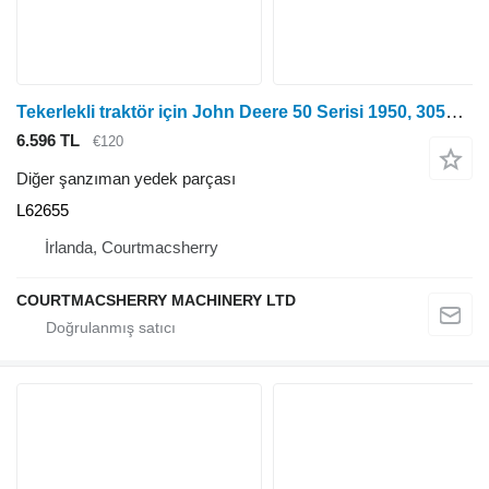
Tekerlekli traktör için John Deere 50 Serisi 1950, 3050, 3350 Şanzıman Ara Mili L62655
6.596 TL
€120
Diğer şanzıman yedek parçası
L62655
İrlanda, Courtmacsherry
COURTMACSHERRY MACHINERY LTD