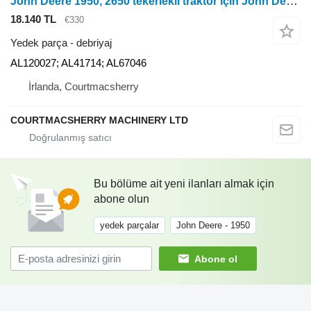
John Deere 1950, 2650 tekerlekli traktör için John Deere 1950, 2650 Debriyaj Komple Al120027; Al41714; Al67046; Al120013 AL120027
18.140 TL
€330
Yedek parça - debriyaj
AL120027; AL41714; AL67046
İrlanda, Courtmacsherry
COURTMACSHERRY MACHINERY LTD
Bu bölüme ait yeni ilanları almak için
abone olun
yedek parçalar
John Deere - 1950
Abone ol