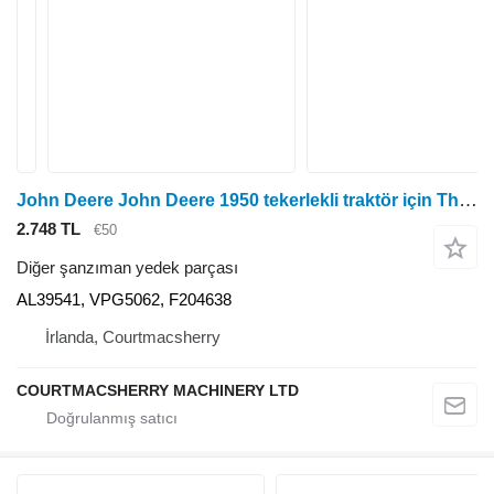
John Deere John Deere 1950 tekerlekli traktör için Throw-out Bearing John Deere 1950 Atma Yatağı Al39541, Vpg5062, F204638 AL39541
2.748 TL
€50
Diğer şanzıman yedek parçası
AL39541, VPG5062, F204638
İrlanda, Courtmacsherry
COURTMACSHERRY MACHINERY LTD