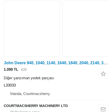
John Deere 940, 1040, 1140, 1640, 1840, 2040, 2140, 3040, 3140, 2150, 2255, 2750, 2950, 840, 3640, 3150, 3050, 3350, 1350, 2955, 2755, 2355, 2555, 2450, 2650, 1950, 3650, 3155, 3055, 1850, 1950, 2450, 2650, 2850, 3150, 3350 tekerlekli traktör için John Deere 1640, 1840, 2040, 2940, 3040, 3140 Vites Yaka L33033
1.099 TL
€20
Diğer şanzıman yedek parçası
L33033
İrlanda, Courtmacsherry
COURTMACSHERRY MACHINERY LTD