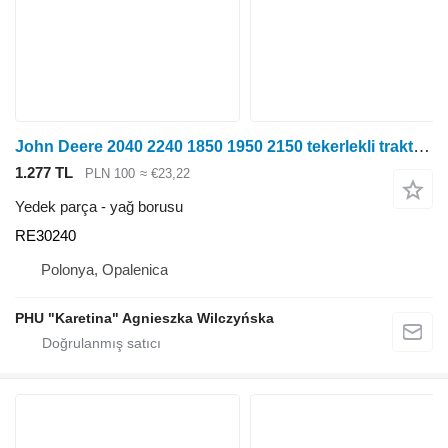
John Deere 2040 2240 1850 1950 2150 tekerlekli traktör için John Deere 2040 2240 1850 1950 2150 Yağ Borusu Yağ Hortumu RE30240
1.277 TL
PLN 100
≈ €23,22
Yedek parça - yağ borusu
RE30240
Polonya, Opalenica
PHU "Karetina" Agnieszka Wilczyńska