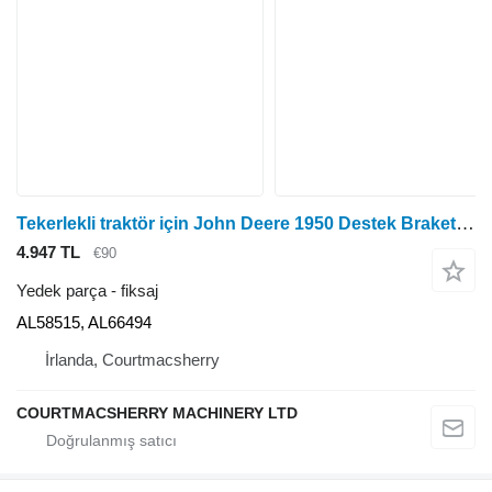
Tekerlekli traktör için John Deere 1950 Destek Braketi Al58515, Al66494 AL58515, AL66494 fiksaj
4.947 TL
€90
Yedek parça - fiksaj
AL58515, AL66494
İrlanda, Courtmacsherry
COURTMACSHERRY MACHINERY LTD