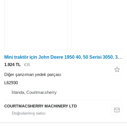
Mini traktör için John Deere 1950 40, 50 Serisi 3050, 3350, 3650 Şanzıman Kontrol Kolu L6 L62930
1.924 TL
€35
Diğer şanzıman yedek parçası
L62930
İrlanda, Courtmacsherry
COURTMACSHERRY MACHINERY LTD