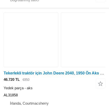
Tekerlekli traktör için John Deere 2040, 1950 Ön Aks Komple Al31858; Al34563; Al34565; Al2822 AL31858
46.720 TL
€850
Yedek parça - aks
AL31858
İrlanda, Courtmacsherry