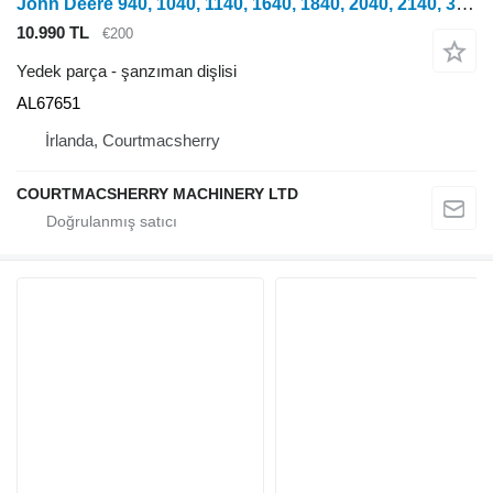
John Deere 940, 1040, 1140, 1640, 1840, 2040, 2140, 3040, 3140, 2150, 2255, 2750, 2950, 840, 3640, 3150, 3050, 3350, 1350, 2955, 2755, 2355, 2555, 2450, 2650, 1950, 3650, 3155, 3055, 1850, 1950, 2450, 2650, 2850, 3150, 3350 tekerlekli traktör için John Deere 40 ve 50 Serisi Dört Tekerlekten Çekişli Debriyaj Dişlisi 49 Diş Al67651 AL67651 şanzıman dişlisi
10.990 TL
€200
Yedek parça - şanzıman dişlisi
AL67651
İrlanda, Courtmacsherry
COURTMACSHERRY MACHINERY LTD