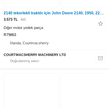
2140 tekerlekli traktör için John Deere 2140, 1950, 2250, 2450 Motor Ön Plakası R79863, R89824, R89825
3.573 TL
€65
Diğer motor yedek parça
R79863
İrlanda, Courtmacsherry
COURTMACSHERRY MACHINERY LTD