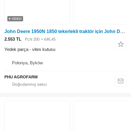
VIDEO
John Deere 1950N 1850 tekerlekli traktör için John Deere 1950N 1850 parts, ersatzteile, pieces vites kutusu
2.553 TL
PLN 200
≈ €46,45
Yedek parça - vites kutusu
Polonya, Byków
PHU AGROFARM