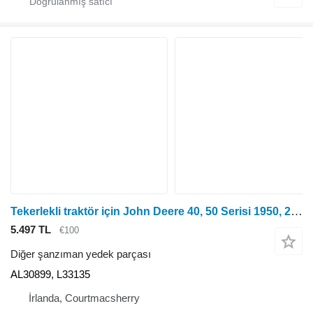
Tekerlekli traktör için John Deere 40, 50 Serisi 1950, 2650 Arka Şanzıman Hi Lo Şaft L35243 AL30899, L33135
5.497 TL
€100
Diğer şanzıman yedek parçası
AL30899, L33135
İrlanda, Courtmacsherry