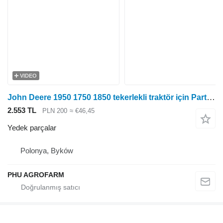
VIDEO
John Deere 1950 1750 1850 tekerlekli traktör için Parts, ersatzteile, pieces John Deere 1950 1750 1850 parçalar, yedek parçalar, parçalar
2.553 TL
PLN 200
≈ €46,45
Yedek parçalar
Polonya, Byków
PHU AGROFARM