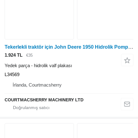
Tekerlekli traktör için John Deere 1950 Hidrolik Pompa Tahrik Kaplin L34569 hidrolik valf plakası
1.924 TL
€35
Yedek parça - hidrolik valf plakası
L34569
İrlanda, Courtmacsherry
COURTMACSHERRY MACHINERY LTD