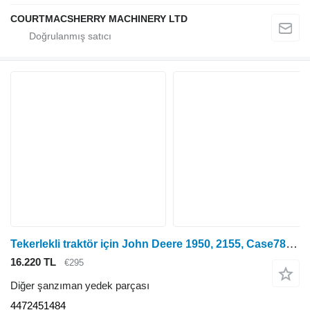
COURTMACSHERRY MACHINERY LTD
Tekerlekli traktör için John Deere 1950, 2155, Case785 Ön Aks Döner Muhafazası LHS 6l61096, 44724 4472451484
16.220 TL
€295
Diğer şanzıman yedek parçası
4472451484