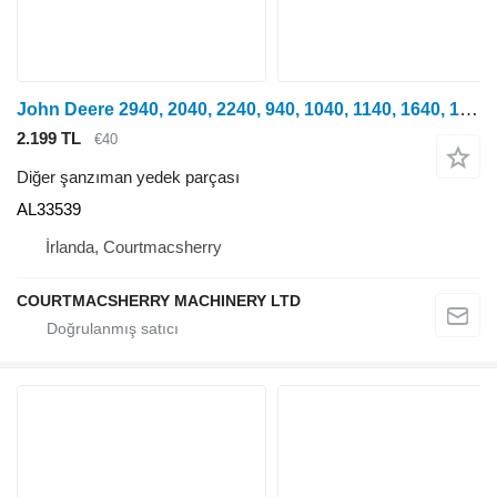
John Deere 2940, 2040, 2240, 940, 1040, 1140, 1640, 1840, 2040, 3040, 3140, 2140, 3040, 2350, 2750, 2950, 840, 3640, 3150, 3050, 3350, 2650, 2850, 2250, 2450, 1550, 1750, 1850, 1350, 2955, 2755, 2355, 2155, 2355, 1950, 3650, 3155, 3055, 1850, 1950, 2450, 2650, 2850, 3150, 3350, 2250, 2755, 2141, 2541, 2941, 3141, 3641, 1641, 2251, 2650, 2951, 3351, 3651 tekerlekli traktör için John Deere 40, 41, 50, 51, 55 Serisi 2140, 2350 Vites Kolu Seçici Çubuğu Al3353 AL33539
2.199 TL
€40
Diğer şanzıman yedek parçası
AL33539
İrlanda, Courtmacsherry
COURTMACSHERRY MACHINERY LTD