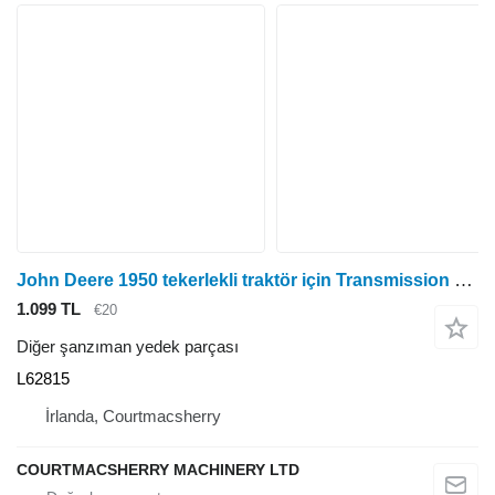
John Deere 1950 tekerlekli traktör için Transmission Retainer L62815 John Deere 1950 Şanzıman Tutucu L62815
1.099 TL
€20
Diğer şanzıman yedek parçası
L62815
İrlanda, Courtmacsherry
COURTMACSHERRY MACHINERY LTD