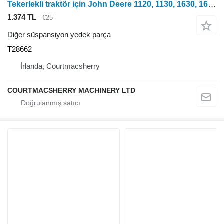
Tekerlekli traktör için John Deere 1120, 1130, 1630, 1640, 2040, 1950, 2450 Pto Debriyaj Yayı T2866 T28662
1.374 TL
€25
Diğer süspansiyon yedek parça
T28662
İrlanda, Courtmacsherry
COURTMACSHERRY MACHINERY LTD