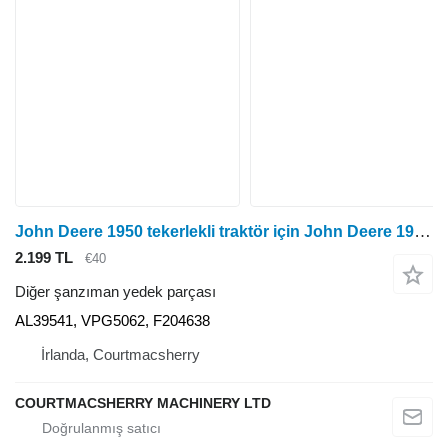
John Deere 1950 tekerlekli traktör için John Deere 1950, 3350, 3050, 2850 Atma Yatağı Al39541, Vpg5062, F2046 AL39541
2.199 TL
€40
Diğer şanzıman yedek parçası
AL39541, VPG5062, F204638
İrlanda, Courtmacsherry
COURTMACSHERRY MACHINERY LTD