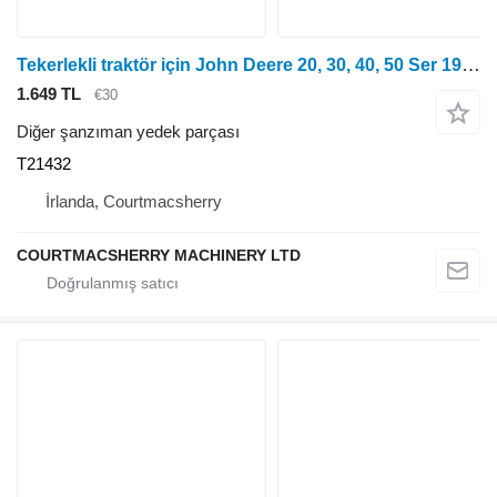
Tekerlekli traktör için John Deere 20, 30, 40, 50 Ser 1950 Diferansiyel Rulman Muhafazası Sağ Taraf T21432
1.649 TL
€30
Diğer şanzıman yedek parçası
T21432
İrlanda, Courtmacsherry
COURTMACSHERRY MACHINERY LTD