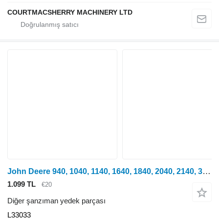
COURTMACSHERRY MACHINERY LTD
John Deere 940, 1040, 1140, 1640, 1840, 2040, 2140, 3040, 3140, 2150, 2255, 2750, 2950, 840, 3640, 3150, 3050, 3350, 1350, 2955, 2755, 2355, 2555, 2450, 2650, 1950, 3650, 3155, 3055, 1850, 1950, 2450, 2650, 2850, 3150, 3350 tekerlekli traktör için John Deere 40 ve 50 Serisi Vites Yaka L33033
1.099 TL
€20
Diğer şanzıman yedek parçası
L33033