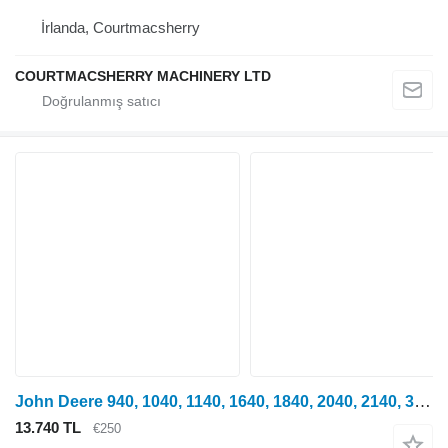
İrlanda, Courtmacsherry
COURTMACSHERRY MACHINERY LTD
John Deere 940, 1040, 1140, 1640, 1840, 2040, 2140, 3040, 3140, 2150, 2255, 2750, 2950, 840, 3640, 3150, 3050, 3350, 1350, 2955, 2755, 2355, 2555, 2450, 2650, 1950, 3650, 3155, 3055, 1850, 1950, 2450, 2650, 2850, 3150, 3350 tekerlekli traktör için John Deere 40 ve 50 Serisi Dört Tekerlekten Çekiş Debriyajı L39840, L34058
13.740 TL
€250