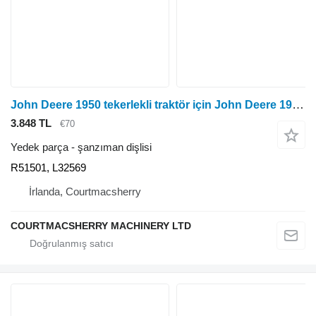
John Deere 1950 tekerlekli traktör için John Deere 1950 Diferansiyel Kilit Vites Yaka R51501, L32569 şanzıman dişlisi
3.848 TL
€70
Yedek parça - şanzıman dişlisi
R51501, L32569
İrlanda, Courtmacsherry
COURTMACSHERRY MACHINERY LTD