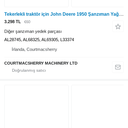
Tekerlekli traktör için John Deere 1950 Şanzıman Yağı Borusu Al28745, Al68325, Al69305, L3337 AL28745
3.298 TL
€60
Diğer şanzıman yedek parçası
AL28745, AL68325, AL69305, L33374
İrlanda, Courtmacsherry
COURTMACSHERRY MACHINERY LTD