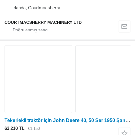
İrlanda, Courtmacsherry
COURTMACSHERRY MACHINERY LTD
Tekerlekli traktör için John Deere 40, 50 Ser 1950 Şanzıman Hi Lo Debriyaj Dişlisi Al40806; Al4 AL40806
63.210 TL
€1.150