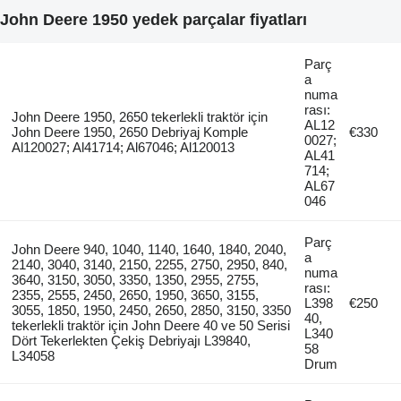
John Deere 1950 yedek parçalar fiyatları
Parç
a
numa
rası:
John Deere 1950, 2650 tekerlekli traktör için
AL12
John Deere 1950, 2650 Debriyaj Komple
€330
0027;
Al120027; Al41714; Al67046; Al120013
AL41
714;
AL67
046
Parç
John Deere 940, 1040, 1140, 1640, 1840, 2040,
a
2140, 3040, 3140, 2150, 2255, 2750, 2950, 840,
numa
3640, 3150, 3050, 3350, 1350, 2955, 2755,
rası:
2355, 2555, 2450, 2650, 1950, 3650, 3155,
L398
€250
3055, 1850, 1950, 2450, 2650, 2850, 3150, 3350
40,
tekerlekli traktör için John Deere 40 ve 50 Serisi
L340
Dört Tekerlekten Çekiş Debriyajı L39840,
58
L34058
Drum