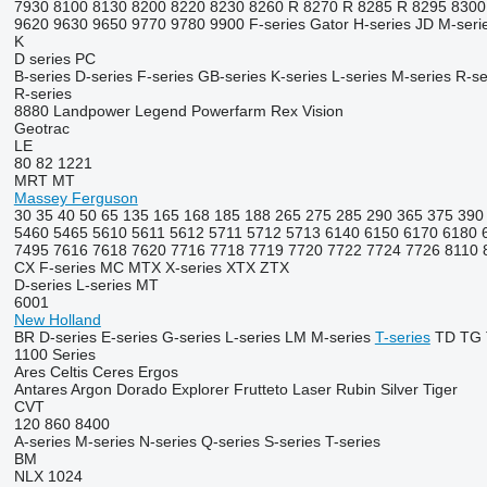
7930
8100
8130
8200
8220
8230
8260 R
8270 R
8285 R
8295
8300
9620
9630
9650
9770
9780
9900
F-series
Gator
H-series
JD
M-seri
K
D series
PC
B-series
D-series
F-series
GB-series
K-series
L-series
M-series
R-se
R-series
8880
Landpower
Legend
Powerfarm
Rex
Vision
Geotrac
LE
80
82
1221
MRT
MT
Massey Ferguson
30
35
40
50
65
135
165
168
185
188
265
275
285
290
365
375
390
5460
5465
5610
5611
5612
5711
5712
5713
6140
6150
6170
6180
7495
7616
7618
7620
7716
7718
7719
7720
7722
7724
7726
8110
CX
F-series
MC
MTX
X-series
XTX
ZTX
D-series
L-series
MT
6001
New Holland
BR
D-series
E-series
G-series
L-series
LM
M-series
T-series
TD
TG
1100 Series
Ares
Celtis
Ceres
Ergos
Antares
Argon
Dorado
Explorer
Frutteto
Laser
Rubin
Silver
Tiger
CVT
120
860
8400
A-series
M-series
N-series
Q-series
S-series
T-series
BM
NLX 1024