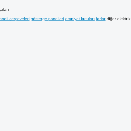
aları
neli çerçeveleri
gösterge panelleri
emniyet kutuları
farlar
diğer elektri