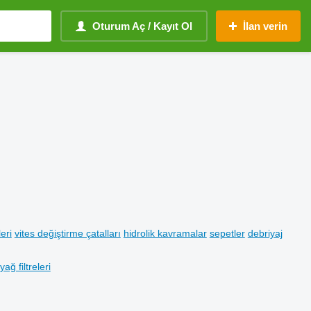
Oturum Aç / Kayıt Ol
İlan verin
eri
vites değiştirme çatalları
hidrolik kavramalar
sepetler
debriyaj
yağ filtreleri