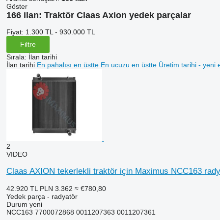
Göster
166 ilan:
Traktör Claas Axion yedek parçalar
Fiyat:
1.300 TL - 930.000 TL
Filtre
Sırala
:
İlan tarihi
İlan tarihi
En pahalısı en üstte
En ucuzu en üstte
Üretim tarihi - yeni 
2
VIDEO
Claas AXION tekerlekli traktör için Maximus NCC163 rady
42.920 TL
PLN 3.362
≈ €780,80
Yedek parça - radyatör
Durum
yeni
NCC163 7700072868 0011207363 0011207361