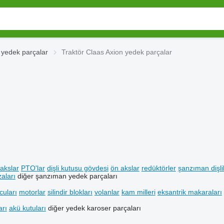
 yedek parçalar
Traktör Claas Axion yedek parçalar
akslar
PTO'lar
dişli kutusu gövdesi
ön akslar
redüktörler
şanzıman dişlil
aları
diğer şanzıman yedek parçaları
cuları
motorlar
silindir blokları
volanlar
kam milleri
eksantrik makaraları
arı
akü kutuları
diğer yedek karoser parçaları