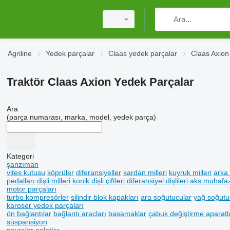
Agriline
Yedek parçalar
Claas yedek parçalar
Claas Axion
Traktör Claas Axion Yedek Parçalar
Ara
(parça numarası, marka, model, yedek parça)
Kategori
şanzıman
vites kutusu
köprüler
diferansiyeller
kardan milleri
kuyruk milleri
arka 
pedalları
dişli milleri
konik dişli çiftleri
diferansiyel dişlileri
aks muhafaz
motor parçaları
turbo kompresörler
silindir blok kapakları
ara soğutucular
yağ soğutu
karoser yedek parçaları
ön bağlantılar
bağlantı aracları
basamaklar
çabuk değiştirme aparatl
süspansiyon