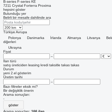
B-series
F-series
KE
7211
Crystal
Forterra
Proxima
hepsini göster
Bulunduğu yer
Belirli bir mesafe dahilinde ara
Türkiye
Avrupa
Polonya
Danimarka
İrlanda
Almanya
Litvanya
Bel
diğerleri
Ukrayna
Fiyat
–
İlan türü
satış
üreticiden
leasing
kredi
taksitle
takas
takas
Durum
yeni
2.el
gösterim
Üretim tarihi
–
Bazı filtreler eksik mi?
Bir değişiklik önerin
Arama sonuçları:
-
göster
Arama sonuçları:
166 ilan