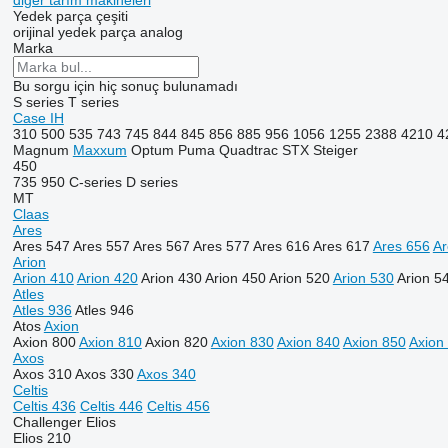
diğer tarım makineleri
Yedek parça çeşiti
orijinal yedek parça
analog
Marka
Bu sorgu için hiç sonuç bulunamadı
S series
T series
Case IH
310
500
535
743
745
844
845
856
885
956
1056
1255
2388
4210
4
Magnum
Maxxum
Optum
Puma
Quadtrac
STX
Steiger
450
735
950
C-series
D series
MT
Claas
Ares
Ares 547
Ares 557
Ares 567
Ares 577
Ares 616
Ares 617
Ares 656
Ar
Arion
Arion 410
Arion 420
Arion 430
Arion 450
Arion 520
Arion 530
Arion 5
Atles
Atles 936
Atles 946
Atos
Axion
Axion 800
Axion 810
Axion 820
Axion 830
Axion 840
Axion 850
Axion
Axos
Axos 310
Axos 330
Axos 340
Celtis
Celtis 436
Celtis 446
Celtis 456
Challenger
Elios
Elios 210