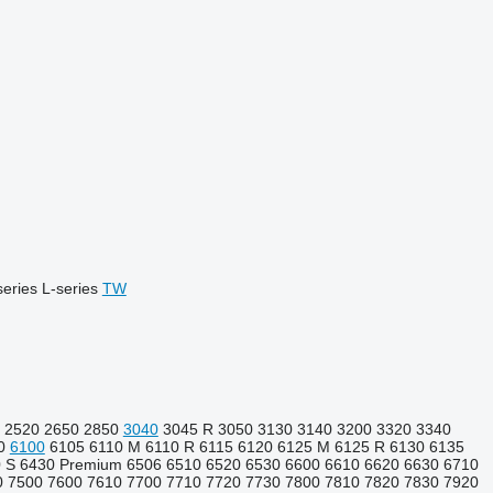
series
L-series
TW
2520
2650
2850
3040
3045 R
3050
3130
3140
3200
3320
3340
0
6100
6105
6110 M
6110 R
6115
6120
6125 M
6125 R
6130
6135
 S
6430 Premium
6506
6510
6520
6530
6600
6610
6620
6630
6710
0
7500
7600
7610
7700
7710
7720
7730
7800
7810
7820
7830
7920