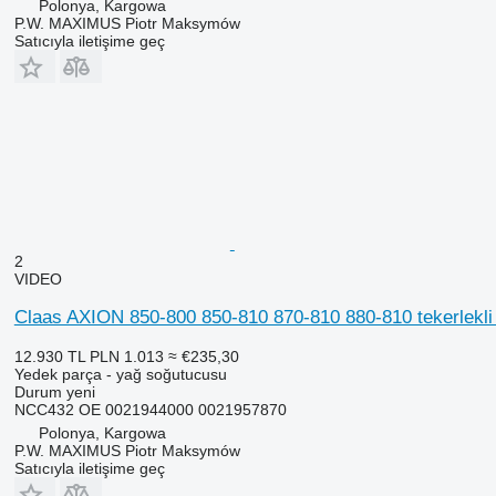
Polonya, Kargowa
P.W. MAXIMUS Piotr Maksymów
Satıcıyla iletişime geç
2
VIDEO
Claas AXION 850-800 850-810 870-810 880-810 tekerlekli
12.930 TL
PLN 1.013
≈ €235,30
Yedek parça - yağ soğutucusu
Durum
yeni
NCC432 OE 0021944000 0021957870
Polonya, Kargowa
P.W. MAXIMUS Piotr Maksymów
Satıcıyla iletişime geç