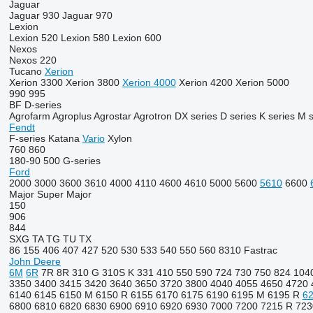
Jaguar
Jaguar 930
Jaguar 970
Lexion
Lexion 520
Lexion 580
Lexion 600
Nexos
Nexos 220
Tucano
Xerion
Xerion 3300
Xerion 3800
Xerion 4000
Xerion 4200
Xerion 5000
990
995
BF
D-series
Agrofarm
Agroplus
Agrostar
Agrotron
DX series
D series
K series
M s
Fendt
F-series
Katana
Vario
Xylon
760
860
180-90
500
G-series
Ford
2000
3000
3600
3610
4000
4110
4600
4610
5000
5600
5610
6600
Major
Super Major
150
906
844
SXG
TA
TG
TU
TX
86
155
406
407
427
520
530
533
540
550
560
8310
Fastrac
John Deere
6M
6R
7R
8R
310 G
310S K
331
410
550
590
724
730
750
824
104
3350
3400
3415
3420
3640
3650
3720
3800
4040
4055
4650
4720
6140
6145
6150 M
6150 R
6155
6170
6175
6190
6195 M
6195 R
6
6800
6810
6820
6830
6900
6910
6920
6930
7000
7200
7215 R
723