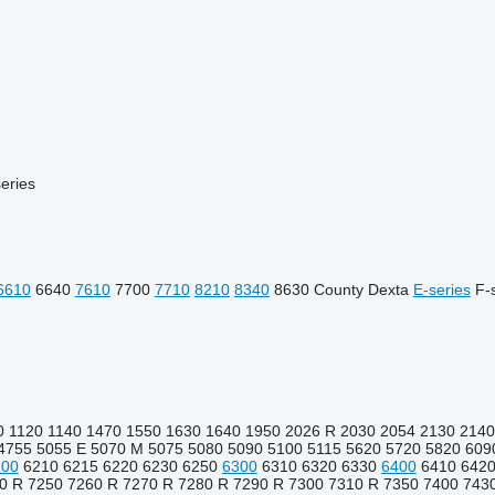
eries
6610
6640
7610
7700
7710
8210
8340
8630
County
Dexta
E-series
F-
0
1120
1140
1470
1550
1630
1640
1950
2026 R
2030
2054
2130
2140
4755
5055 E
5070 M
5075
5080
5090
5100
5115
5620
5720
5820
609
200
6210
6215
6220
6230
6250
6300
6310
6320
6330
6400
6410
6420
0 R
7250
7260 R
7270 R
7280 R
7290 R
7300
7310 R
7350
7400
743