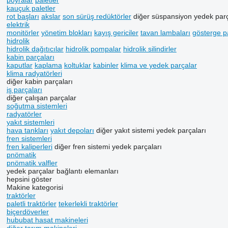
poyralar
paletler
kauçuk paletler
rot başları
akslar
son sürüş redüktörler
diğer süspansiyon yedek parç
elektrik
monitörler
yönetim blokları
kayış gericiler
tavan lambaları
gösterge pa
hidrolik
hidrolik dağıtıcılar
hidrolik pompalar
hidrolik silindirler
kabin parçaları
kaputlar
kaplama
koltuklar
kabinler
klima ve yedek parçalar
klima radyatörleri
diğer kabin parçaları
iş parçaları
diğer çalışan parçalar
soğutma sistemleri
radyatörler
yakıt sistemleri
hava tankları
yakıt depoları
diğer yakıt sistemi yedek parçaları
fren sistemleri
fren kaliperleri
diğer fren sistemi yedek parçaları
pnömatik
pnömatik valfler
yedek parçalar
bağlantı elemanları
hepsini göster
Makine kategorisi
traktörler
paletli traktörler
tekerlekli traktörler
biçerdöverler
hububat hasat makineleri