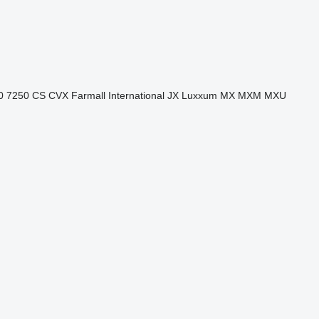
0
7250
CS
CVX
Farmall
International
JX
Luxxum
MX
MXM
MXU