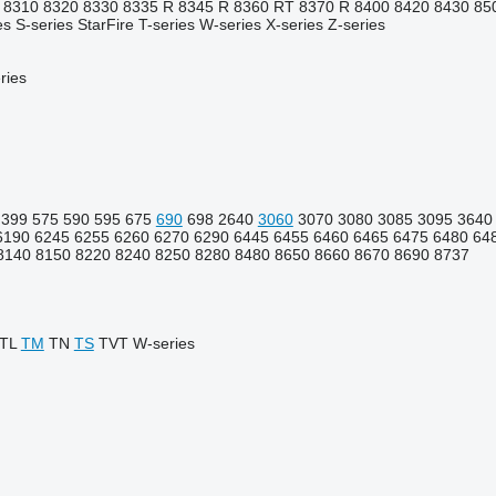
8310
8320
8330
8335 R
8345 R
8360 RT
8370 R
8400
8420
8430
85
es
S-series
StarFire
T-series
W-series
X-series
Z-series
ries
399
575
590
595
675
690
698
2640
3060
3070
3080
3085
3095
3640
6190
6245
6255
6260
6270
6290
6445
6455
6460
6465
6475
6480
64
8140
8150
8220
8240
8250
8280
8480
8650
8660
8670
8690
8737
TL
TM
TN
TS
TVT
W-series