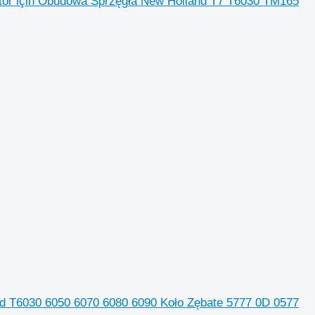
ör için Obudowa Sprzęgła New Holland T7 T6030 TM165
and T6030 6050 6070 6080 6090 Koło Zębate 5777 0D 0577