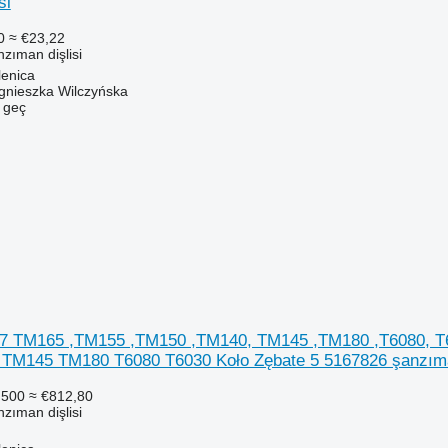
si
0
≈ €23,22
zıman dişlisi
lenica
gnieszka Wilczyńska
e geç
7 TM165 ,TM155 ,TM150 ,TM140, TM145 ,TM180 ,T6080, T603
M145 TM180 T6080 T6030 Koło Zębate 5 5167826 şanzıman
.500
≈ €812,80
zıman dişlisi