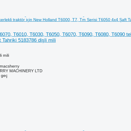
rlekli traktör için New Holland T6000, T7, Tm Serisi T6050 4x4 Şaft Tah
070, T6010, T6030, T6050, T6070, T6090, T6080, T6090 teke
Tahriki 5183786 dişli mili
i mili
tmacsherry
RY MACHINERY LTD
e geç