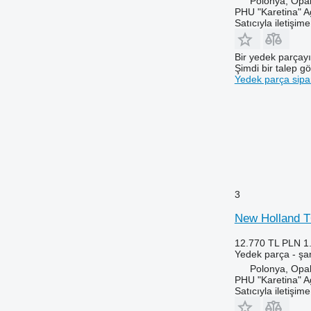
Polonya, Opa
6410
7726
PHU "Karetina" A
6420 S
8110
Satıcıyla iletişim
6430 Premium
8140
6506
8150
Bir yedek parçay
Şimdi bir talep g
6510
8220
Yedek parça sipar
6520
8240
6530
8250
6600
8280
6610
8480
6620
8650
6630
8660
6710
8670
3
6800
8690
New Holland T6
6810
8737
6820
12.770 TL
PLN 1
Yedek parça - şan
6830
Polonya, Opa
6900
PHU "Karetina" A
6910
Satıcıyla iletişim
6920