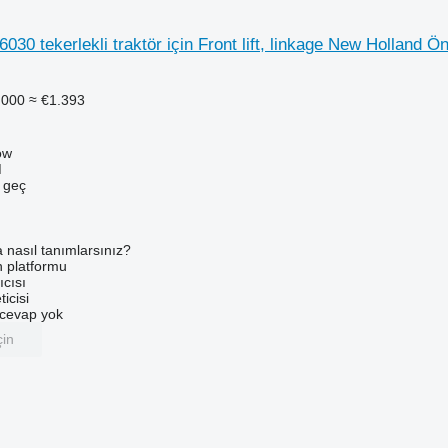
030 tekerlekli traktör için Front lift, linkage New Holland
.000
≈ €1.393
ów
M
e geç
a nasıl tanımlarsınız?
an platformu
ıcısı
ticisi
u cevap yok
çin