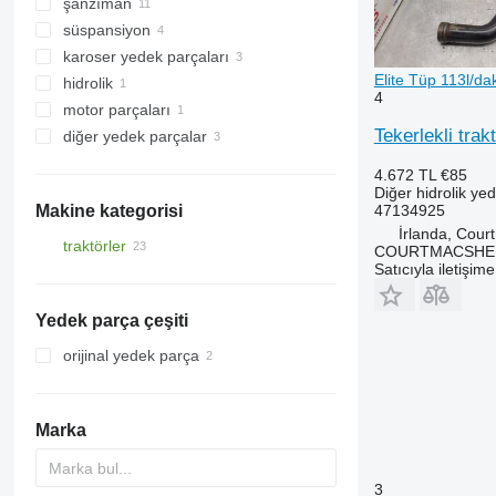
şanzıman
süspansiyon
şanzıman dişlileri
karoser yedek parçaları
köprüler
aks taşıyıcıları
Elite Tüp 113l/d
hidrolik
kardan milleri
diğer süspansiyon yedek parçaları
radyatör ızgaraları
4
motor parçaları
ön akslar
diğer hidrolik yedek parçaları
Tekerlekli tra
diğer yedek parçalar
dişli milleri
motorlar
diğer şanzıman yedek parçaları
yedek parçalar
4.672 TL
€85
bağlantı elemanları
Diğer hidrolik ye
47134925
Makine kategorisi
İrlanda, Cour
traktörler
COURTMACSHER
Satıcıyla iletişim
tekerlekli traktörler
Yedek parça çeşiti
orijinal yedek parça
Marka
3