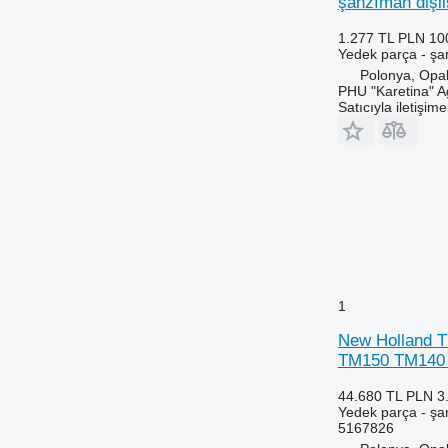
şanzıman dişli
6150 R
6713
1.277 TL
PLN 10
6155
6715
Yedek parça - şan
6170
6716
Polonya, Opa
PHU "Karetina" A
6175
7274
Satıcıyla iletişim
6190
7278
6195 M
7465
6195 R
7475
6200
7480
6210
7495
6215
7616
6220
7618
6230
7620
1
6250
7716
6300
7718
New Holland T
6310
7719
TM150 TM140 T
6320
7720
44.680 TL
PLN 3
6330
7722
Yedek parça - şan
5167826
6400
7724