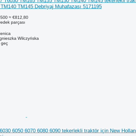
7 T6030 TM165 TM155 TM150 TM140 TM145 tekerlekli trakt
TM140 TM145 Debriyaj Muhafazası 5171195
.500
≈ €812,80
yedek parçası
lenica
gnieszka Wilczyńska
e geç
6030 6050 6070 6080 6090 tekerlekli traktör için New Holl