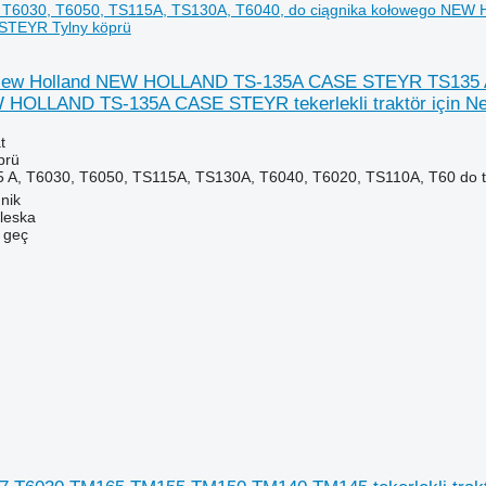
T6030, T6050, TS115A, TS130A, T6040, do ciągnika kołowego NEW HO
STEYR Tylny köprü
n New Holland NEW HOLLAND TS-135A CASE STEYR TS135 A,
HOLLAND TS-135A CASE STEYR tekerlekli traktör için N
t
prü
5 A, T6030, T6050, TS115A, TS130A, T6040, T6020, TS110A, T60 do
nik
leska
e geç