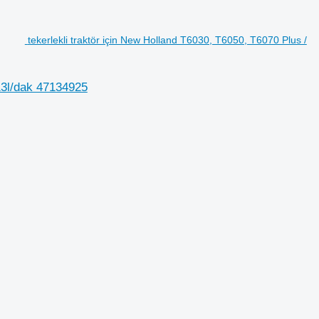
tekerlekli traktör için New Holland T6030, T6050, T6070 Plus /
113l/dak 47134925