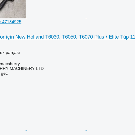
ak 47134925
ktör için New Holland T6030, T6050, T6070 Plus / Elite Tüp 
dek parçası
tmacsherry
RY MACHINERY LTD
e geç