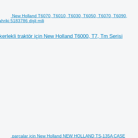
New Holland T6070, T6010, T6030, T6050, T6070, T6090,
riki 5183786 dişli mili
rlekli traktör için New Holland T6000, T7, Tm Serisi
parçalar için New Holland NEW HOLLAND TS-135A CASE