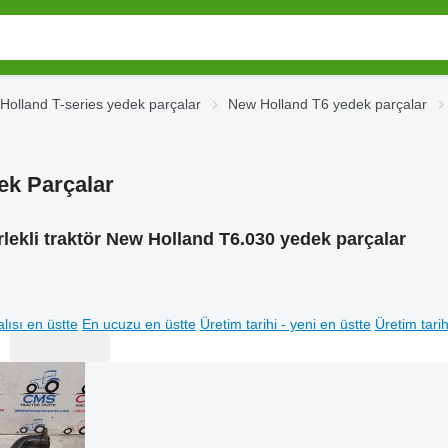
Holland T-series yedek parçalar
New Holland T6 yedek parçalar
ek Parçalar
lekli traktör New Holland T6.030 yedek parçalar
lısı en üstte
En ucuzu en üstte
Üretim tarihi - yeni en üstte
Üretim tarih