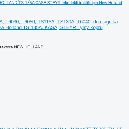
LLAND TS-135A CASE STEYR tekerlekli traktör için New Holland
 T6030, T6050, TS115A, TS130A, T6040, do ciągnika
ew Holland TS-135A, KASA, STEYR Tylny köprü
 traktora NEW HOLLAND...