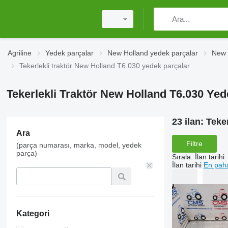
Agriline
Yedek parçalar
New Holland yedek parçalar
New 
Tekerlekli traktör New Holland T6.030 yedek parçalar
Tekerlekli Traktör New Holland T6.030 Yed
23 ilan:
Teker
Ara
Filtre
(parça numarası, marka, model, yedek
parça)
Sırala
:
İlan tarihi
İlan tarihi
En paha
Kategori