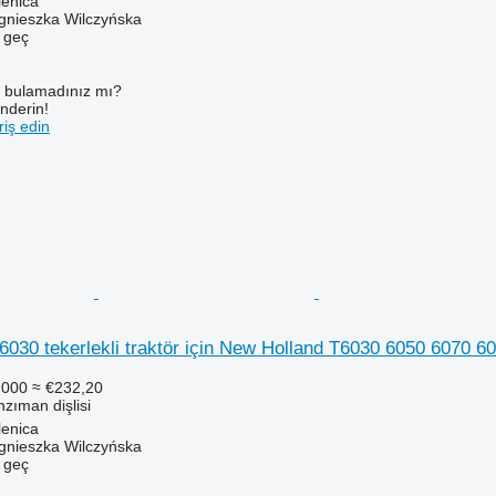
lenica
gnieszka Wilczyńska
e geç
ı bulamadınız mı?
önderin!
iş edin
030 tekerlekli traktör için New Holland T6030 6050 6070 6
.000
≈ €232,20
zıman dişlisi
lenica
gnieszka Wilczyńska
e geç