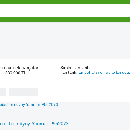
ar yedek parçalar
Sırala
:
İlan tarihi
İlan tarihi
En pahalısı en üstte
En ucuz
L - 380.000 TL
huiuchoi ridyny Yanmar P552073