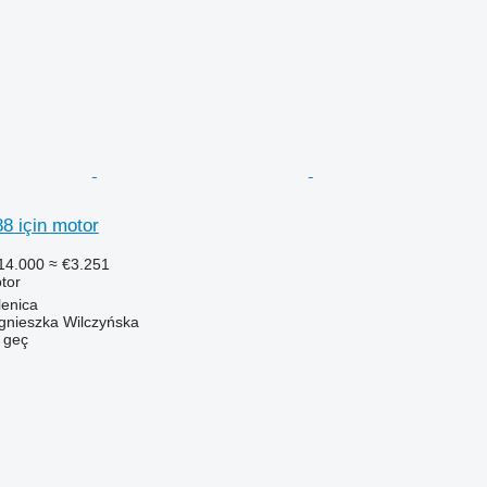
 için motor
14.000
≈ €3.251
tor
lenica
gnieszka Wilczyńska
e geç