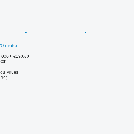
0 motor
.000
≈ €190,60
tor
rgu Mrues
e geç