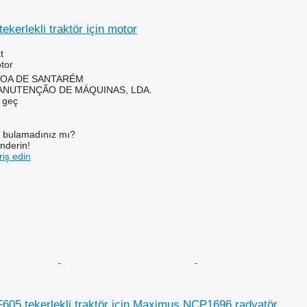
ekerlekli traktör için motor
t
tor
ÓVOA DE SANTARÉM
ANUTENÇÃO DE MÁQUINAS, LDA.
e geç
ı bulamadınız mı?
önderin!
iş edin
605 tekerlekli traktör için Maximus NCP1696 radyatör