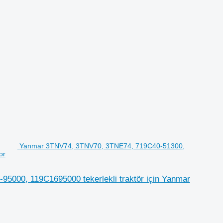
Yanmar 3TNV74, 3TNV70, 3TNE74, 719C40-51300,
or
000, 119C1695000 tekerlekli traktör için Yanmar