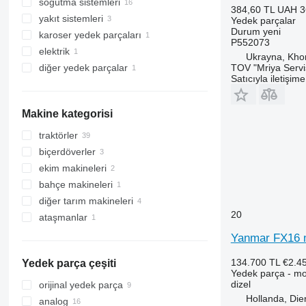
soğutma sistemleri
motorlar
384,60 TL
UAH 3
yakıt sistemleri
pistonlar
radyatörler
Yedek parçalar
Durum
yeni
karoser yedek parçaları
kollektörler
yüksek basınçlı yakıt pompası
P552073
elektrik
enjektörler
kule dönüş motorları
Ukrayna, Khor
diğer yedek parçalar
diğer yakıt sistemi yedek parçaları
jeneratörler
TOV "Mriya Servi
Satıcıyla iletişim
yedek parçalar
Makine kategorisi
traktörler
biçerdöverler
mini traktörler
ekim makineleri
tekerlekli traktörler
hububat hasat makineleri
bahçe makineleri
fide dikim makineleri
diğer tarım makineleri
20
ataşmanlar
Yanmar FX16 m
134.700 TL
€2.4
Yedek parça çeşiti
Yedek parça - mo
dizel
orijinal yedek parça
Hollanda, Die
analog