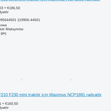
03
≈ €186,50
dyatör
95644501 119956-44501
gowa
iotr Maksymów
e geç
210 F230 mini traktör için Maximus NCP1691 radyatör
1
≈ €160,50
dyatör