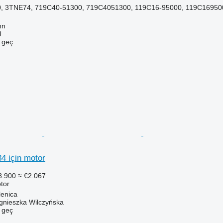
, 3TNE74, 719C40-51300, 719C4051300, 119C16-95000, 119C169500
nn
Ü
e geç
 için motor
8.900
≈ €2.067
tor
lenica
gnieszka Wilczyńska
e geç