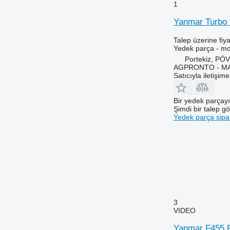
1
Steiger
2058
6270
Yanmar Turbo t
Tiger Mate
2064
6290
2066
6445
Talep üzerine fiya
Yedek parça - mo
2130
6455
Portekiz, P
2140
6460
AGPRONTO - M
2254
6465
Satıcıyla iletişim
2256
6475
2264
6480
Bir yedek parçay
Şimdi bir talep g
2520
6485
Yedek parça sipar
2650
6490
2850
6495
3040
6499
3045 R
6713
3050
6715
3130
6716
3140
7274
3
3200
7278
VIDEO
3320
7465
Yanmar F455 F