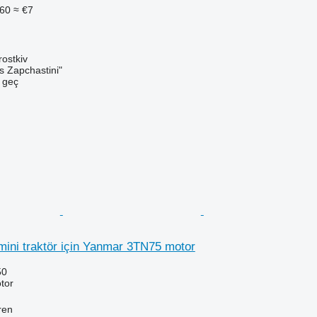
60
≈ €7
ostkiv
s Zapchastini"
e geç
ini traktör için Yanmar 3TN75 motor
50
tor
ren