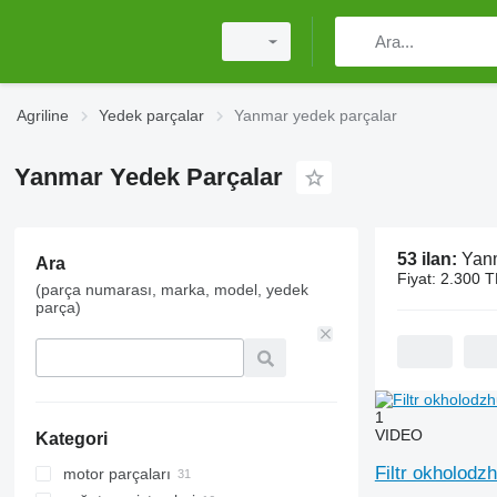
Agriline
Yedek parçalar
Yanmar yedek parçalar
Yanmar Yedek Parçalar
53 ilan:
Yanm
Ara
Fiyat:
2.300 T
(parça numarası, marka, model, yedek
parça)
1
VIDEO
Kategori
Filtr okholodz
motor parçaları