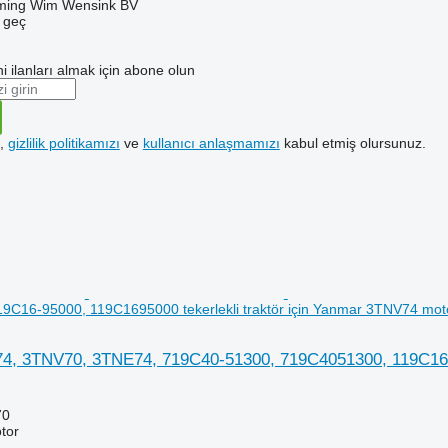
ming Wim Wensink BV
e geç
i ilanları almak için abone olun
k,
gizlilik politikamızı
ve
kullanıcı anlaşmamızı
kabul etmiş olursunuz.
9C16-95000, 119C1695000 tekerlekli traktör için Yanmar 3TNV74 mot
, 3TNV70, 3TNE74, 719C40-51300, 719C4051300, 119C16-95
70
tor