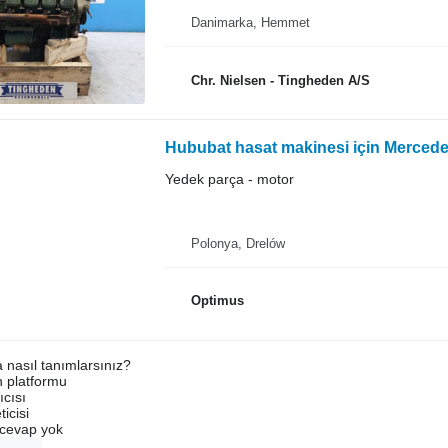
Danimarka, Hemmet
Chr. Nielsen - Tingheden A/S
Hububat hasat makinesi için Merce
Yedek parça - motor
Polonya, Drelów
Optimus
a nasıl tanımlarsınız?
an platformu
ıcısı
ticisi
u cevap yok