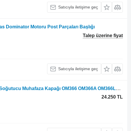
Satıcıyla iletişime geç
s Dominator Motoru Post Parçaları Başlığı
Talep üzerine fiyat
Satıcıyla iletişime geç
Claas için Mercedes-Benz Claas Yağ Soğutucu Muhafaza Kapağı OM366 OM366A OM366LA 36618 motor
24.250 TL