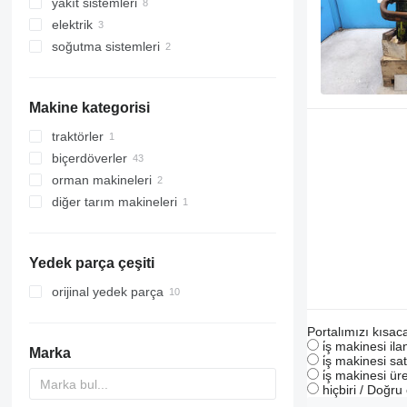
yakıt sistemleri
motorlar
elektrik
kasnaklar
enjektörler
soğutma sistemleri
volanlar
yüksek basınçlı yakıt pompası
jeneratörler
kam milleri
yakıt hortumları
alternatör kayışları
termostat muhafazaları
kollektörler
marşlar
pompalar
Makine kategorisi
yağ filtresi gövdeleri
yağ soğutucuları
traktörler
yağ çubuğu
biçerdöverler
tekerlekli traktörler
pistonlar
orman makineleri
hububat hasat makineleri
diğer motor yedek parçaları
diğer tarım makineleri
silaj makineleri
Yedek parça çeşiti
orijinal yedek parça
Portalımızı kısac
i̇ş makinesi il
Marka
i̇ş makinesi sat
i̇ş makinesi üre
hiçbiri / Doğr