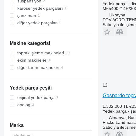
süspansiyon
ekim üniteleri
Yedek parça - di
karoser yedek parçaları
bıçaklar
rulmanlar
M65400214R/300
Ukrayna
şanzıman
diskler
diğer süspansiyon yedek parçaları
şasileri
TOV AGRO-TEHN
diğer yedek parçalar
direkler
kardan milleri
Satıcıyla iletişim
tohum hunileri
bağlantı elemanları
diğer çalışan parçalar
Makine kategorisi
toprak işleme makineleri
ekim makineleri
tırmıklar
diğer tarım makineleri
dipkazanlar
12
Yedek parça çeşiti
Gaspardo topra
orijinal yedek parça
analog
1.302.000 TL
€2
Yedek parça - şa
Almanya, Boc
Fricke Landmas
Marka
Satıcıyla iletişim