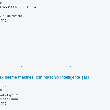
sk
7653/9002598/910964
IK UKRAYiNA
e geç
k işleme makinesi için Maschio Intelligente şasi
3.680
si
kel - Gyhum
chinen GmbH
e geç