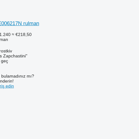
006217N rulman
1.240
≈ €218,50
lman
ostkiv
s Zapchastini"
e geç
ı bulamadınız mı?
önderin!
iş edin