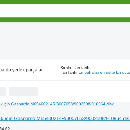
Sırala
:
İlan tarihi
ardo yedek parçalar
İlan tarihi
En pahalısı en üstte
En ucuz
ık için Gaspardo M65400214R/3007653/9002598/910964 dis
34,62