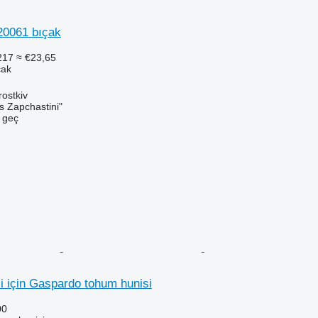
20061 bıçak
217
≈ €23,65
çak
ostkiv
s Zapchastini"
e geç
 için Gaspardo tohum hunisi
00