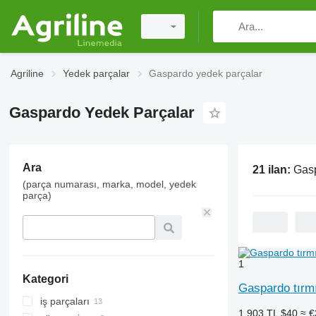
Agriline
Yedek parçalar
Gaspardo yedek parçalar
Gaspardo Yedek Parçalar
Ara
21 ilan:
Gasp
(parça numarası, marka, model, yedek
parça)
1
Kategori
Gaspardo tırm
iş parçaları
1.903 TL
$40
≈ €