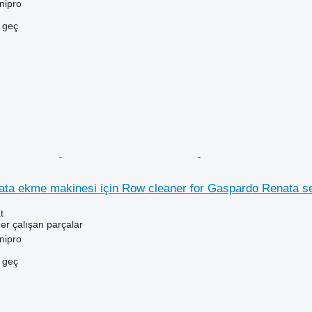
nipro
e geç
a ekme makinesi için Row cleaner for Gaspardo Renata seed
t
er çalışan parçalar
nipro
e geç