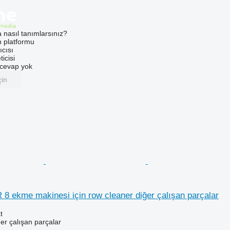
a nasıl tanımlarsınız?
an platformu
ıcısı
ticisi
u cevap yok
çin
8 ekme makinesi için row cleaner diğer çalışan parçalar
t
er çalışan parçalar