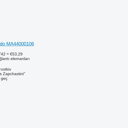
do MA44000106
742
≈ €53,29
ğlantı elemanları
ostkiv
s Zapchastini"
e geç