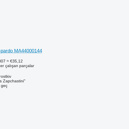
spardo MA44000144
807
≈ €35,12
er çalışan parçalar
ostkiv
s Zapchastini"
e geç