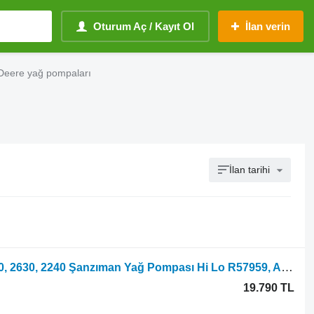
Oturum Aç / Kayıt Ol
İlan verin
 Deere yağ pompaları
İlan tarihi
Tekerlekli traktör için John Deere 2130, 2630, 2240 Şanzıman Yağ Pompası Hi Lo R57959, Ar96662, Ar
19.790 TL