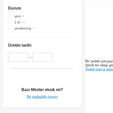
Durum
yeni
2.el
yenilenmiş
Üretim tarihi
–
Bir yedek parçay
Şimdi bir talep g
Yedek parça sipar
Bazı filtreler eksik mi?
Bir değişiklik önerin