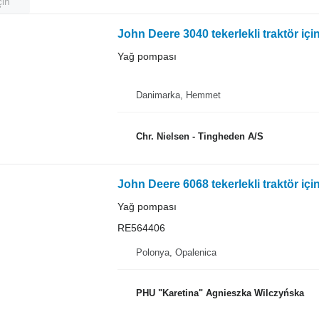
çin
John Deere 3040 tekerlekli traktör iç
Yağ pompası
Danimarka, Hemmet
Chr. Nielsen - Tingheden A/S
John Deere 6068 tekerlekli traktör i
Yağ pompası
RE564406
Polonya, Opalenica
PHU "Karetina" Agnieszka Wilczyńska