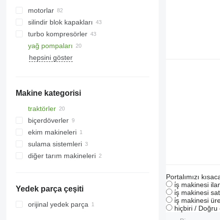
motorlar
silindir blok kapakları
turbo kompresörler
yağ pompaları
hepsini göster
Makine kategorisi
traktörler
biçerdöverler
paletli traktörler
ekim makineleri
tekerlekli traktörler
hububat hasat makineleri
sulama sistemleri
silaj makineleri
diğer tarım makineleri
Portalımızı kısac
i̇ş makinesi il
Yedek parça çeşiti
i̇ş makinesi sat
i̇ş makinesi üre
orijinal yedek parça
hiçbiri / Doğr