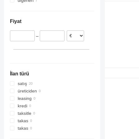
diğerleri
İrlanda
Polonya
Ukrayna
Danimarka
Fiyat
–
İlan türü
satış
üreticiden
leasing
kredi
taksitle
takas
takas