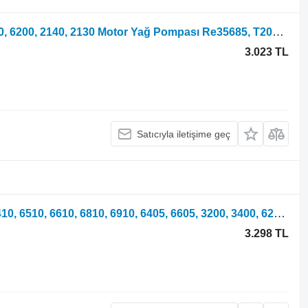
Tekerlekli traktör için John Deere 1630, 6200, 2140, 2130 Motor Yağ Pompası Re35685, T20298, Ar59621 AR62979
3.023 TL
Satıcıyla iletişime geç
John Deere 6010, 6110, 6210, 6310, 6410, 6510, 6610, 6810, 6910, 6405, 6605, 3200, 3400, 6205, 6505, 6020, 6120, 6220, 6320, 6420, 6520, 6620, 6820, 6920, 6215, 6515, 6120, 6220, 6320, 6420, 6615, 6715, 5620, 5720, 5820, 531010, 5410, 5510, 3800, 3215, 3220, 3415, 3420 tekerlekli traktör için John Deere 6010, 6110, 6210, 6310, 3200, 6020, 6220 Motor Yağ Pompası Re50491 RE504914
3.298 TL