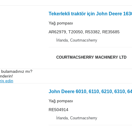
Yağ pompası
AR62979, T20050, R53382, RE35685
İrlanda, Courtmacsherry
COURTMACSHERRY MACHINERY LTD
ı bulamadınız mı?
önderin!
iş edin
Yağ pompası
RE504914
İrlanda, Courtmacsherry