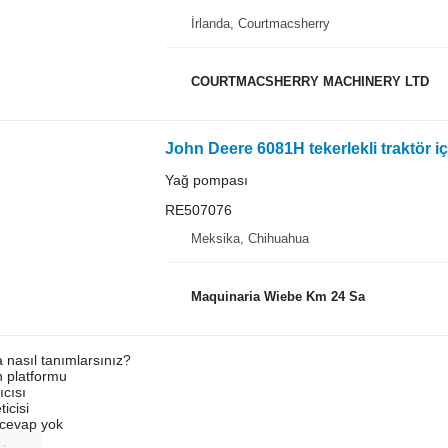
İrlanda, Courtmacsherry
COURTMACSHERRY MACHINERY LTD
John Deere 6081H tekerlekli traktör
Yağ pompası
RE507076
Meksika, Chihuahua
Maquinaria Wiebe Km 24 Sa
a nasıl tanımlarsınız?
an platformu
ıcısı
ticisi
u cevap yok