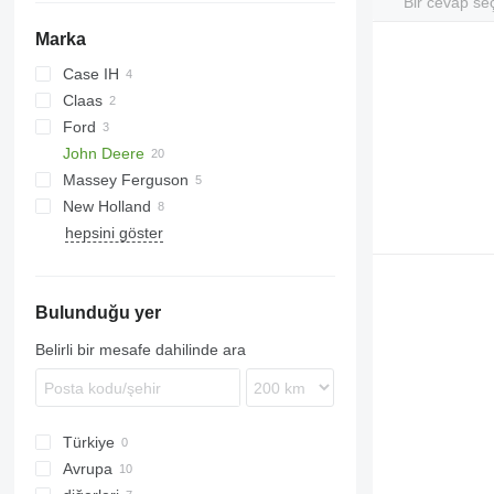
Bir cevap se
Marka
Case IH
Claas
310
Ford
MX
Arion
John Deere
Xerion
6600
Massey Ferguson
E-series
2130
R-series
New Holland
F-series
2140
3080
hepsini göster
TW
6200
E-series
T-series
T-series
TL
Bulunduğu yer
TM
TN
Belirli bir mesafe dahilinde ara
Türkiye
Avrupa