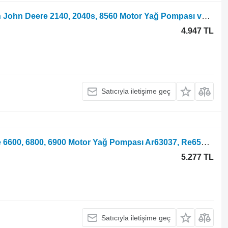
John Deere 2140 tekerlekli traktör için John Deere 2140, 2040s, 8560 Motor Yağ Pompası ve Dişlisi Re35865, Dd14760, T20 RE35865
4.947 TL
Satıcıyla iletişime geç
6600 tekerlekli traktör için John Deere 6600, 6800, 6900 Motor Yağ Pompası Ar63037, Re65580, R54629
5.277 TL
Satıcıyla iletişime geç