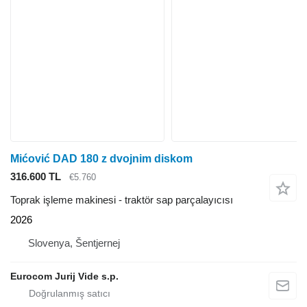
Mićović DAD 180 z dvojnim diskom
316.600 TL
€5.760
Toprak işleme makinesi - traktör sap parçalayıcısı
2026
Slovenya, Šentjernej
Eurocom Jurij Vide s.p.