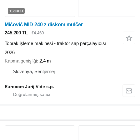
VIDEO
Mićović MID 240 z diskom mulčer
245.200 TL
€4.460
Toprak işleme makinesi - traktör sap parçalayıcısı
2026
Kapma genişliği
2,4 m
Slovenya, Šentjernej
Eurocom Jurij Vide s.p.