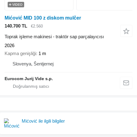
VIDEO
Mićović MID 100 z diskom mulčer
140.700 TL
€2.560
Toprak işleme makinesi - traktör sap parçalayıcısı
2026
Kapma genişliği
1 m
Slovenya, Šentjernej
Eurocom Jurij Vide s.p.
Mićović ile ilgili bilgiler