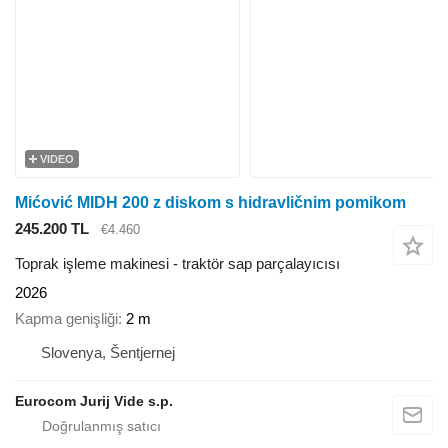
VIDEO
Mićović MIDH 200 z diskom s hidravličnim pomikom
245.200 TL
€4.460
Toprak işleme makinesi - traktör sap parçalayıcısı
2026
Kapma genişliği
2 m
Slovenya, Šentjernej
Eurocom Jurij Vide s.p.