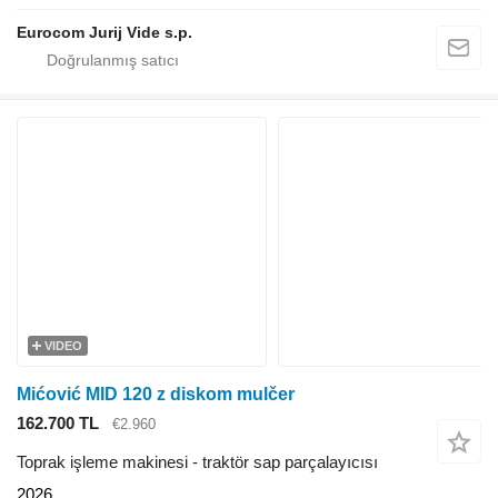
Eurocom Jurij Vide s.p.
VIDEO
Mićović MID 120 z diskom mulčer
162.700 TL
€2.960
Toprak işleme makinesi - traktör sap parçalayıcısı
2026