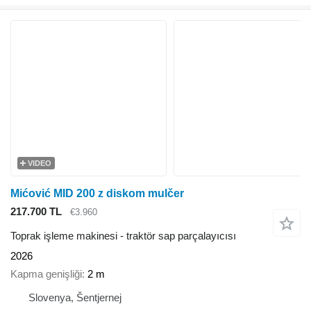
VIDEO
Mićović MID 200 z diskom mulčer
217.700 TL
€3.960
Toprak işleme makinesi - traktör sap parçalayıcısı
2026
Kapma genişliği
2 m
Slovenya, Šentjernej