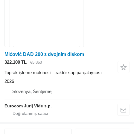
Mićović DAD 200 z dvojnim diskom
322.100 TL
€5.860
Toprak işleme makinesi - traktör sap parçalayıcısı
2026
Slovenya, Šentjernej
Eurocom Jurij Vide s.p.