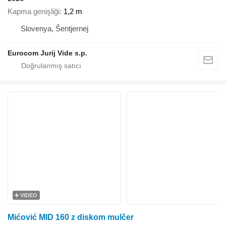
Kapma genişliği
1,2 m
Slovenya, Šentjernej
Eurocom Jurij Vide s.p.
VIDEO
Mićović MID 160 z diskom mulčer