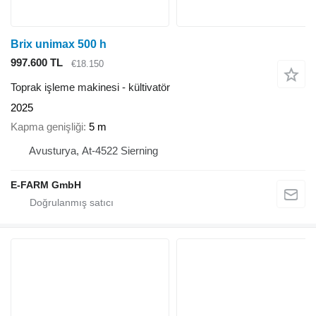
Brix unimax 500 h
997.600 TL
€18.150
Toprak işleme makinesi - kültivatör
2025
Kapma genişliği
5 m
Avusturya, At-4522 Sierning
E-FARM GmbH