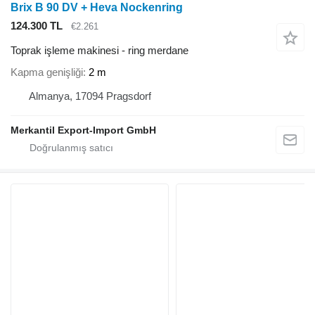
Brix B 90 DV + Heva Nockenring
124.300 TL
€2.261
Toprak işleme makinesi - ring merdane
Kapma genişliği
2 m
Almanya, 17094 Pragsdorf
Merkantil Export-Import GmbH