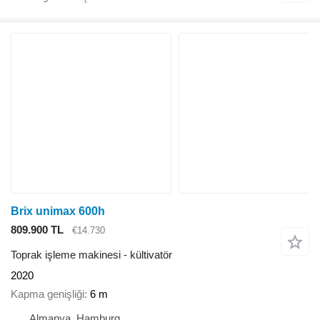
Brix unimax 600h
809.900 TL
€14.730
Toprak işleme makinesi - kültivatör
2020
Kapma genişliği
6 m
Almanya, Hamburg