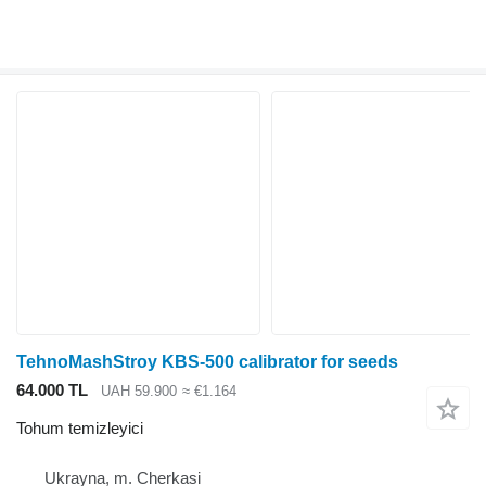
TehnoMashStroy KBS-500 calibrator for seeds
64.000 TL
UAH 59.900
≈ €1.164
Tohum temizleyici
Ukrayna, m. Cherkasi