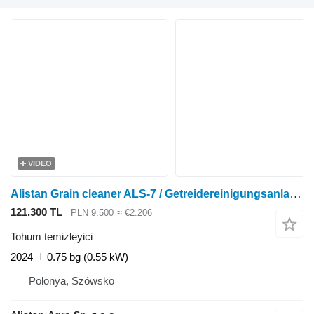
VIDEO
Alistan Grain cleaner ALS-7 / Getreidereinigungsanlage / Pulitore per ce
121.300 TL
PLN 9.500
≈ €2.206
Tohum temizleyici
2024
0.75 bg (0.55 kW)
Polonya, Szówsko