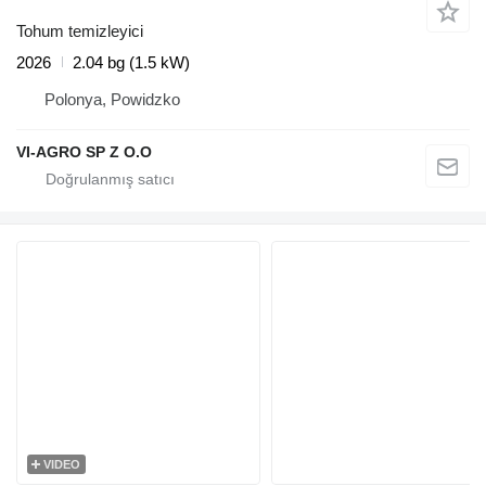
Tohum temizleyici
2026
2.04 bg (1.5 kW)
Polonya, Powidzko
VI-AGRO SP Z O.O
VIDEO