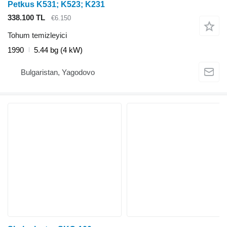
Petkus K531; K523; K231
338.100 TL
€6.150
Tohum temizleyici
1990
5.44 bg (4 kW)
Bulgaristan, Yagodovo