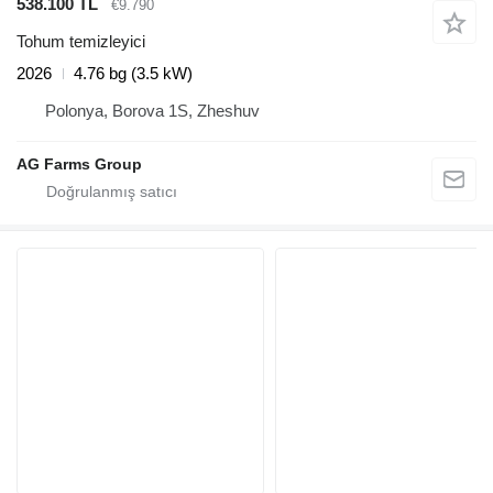
538.100 TL
€9.790
Tohum temizleyici
2026
4.76 bg (3.5 kW)
Polonya, Borova 1S, Zheshuv
AG Farms Group