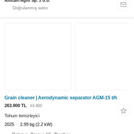
Alistan-Agro Sp. z o.o.
Grain cleaner | Aerodynamic separator AGM-15 t/h
263.900 TL
€4.800
Tohum temizleyici
2025
2.99 bg (2.2 kW)