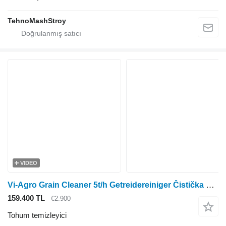
TehnoMashStroy
VIDEO
Vi-Agro Grain Cleaner 5t/h Getreidereiniger Čistička obilí Nettoyeur de
159.400 TL
€2.900
Tohum temizleyici