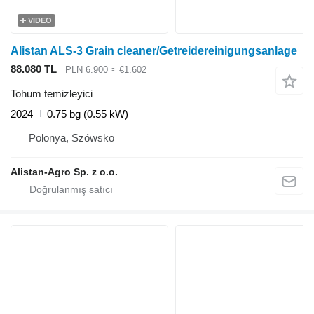
VIDEO
Alistan ALS-3 Grain cleaner/Getreidereinigungsanlage
88.080 TL
PLN 6.900
≈ €1.602
Tohum temizleyici
2024
0.75 bg (0.55 kW)
Polonya, Szówsko
Alistan-Agro Sp. z o.o.