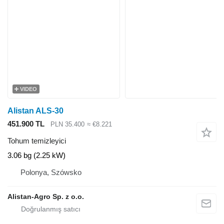
VIDEO
Alistan ALS-30
451.900 TL
PLN 35.400
≈ €8.221
Tohum temizleyici
3.06 bg (2.25 kW)
Polonya, Szówsko
Alistan-Agro Sp. z o.o.