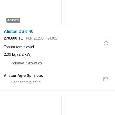
VIDEO
Alistan DSK-40
270.600 TL
PLN 21.200
≈ €4.923
Tohum temizleyici
2.99 bg (2.2 kW)
Polonya, Szówsko
Alistan-Agro Sp. z o.o.