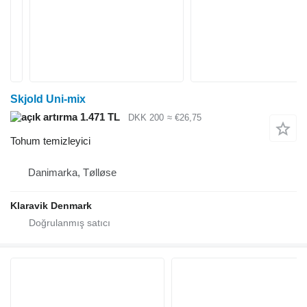
Skjold Uni-mix
1.471 TL
DKK 200
≈ €26,75
Tohum temizleyici
Danimarka, Tølløse
Klaravik Denmark