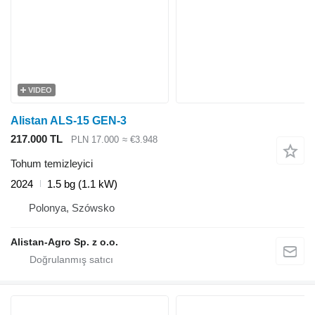
VIDEO
Alistan ALS-15 GEN-3
217.000 TL
PLN 17.000
≈ €3.948
Tohum temizleyici
2024
1.5 bg (1.1 kW)
Polonya, Szówsko
Alistan-Agro Sp. z o.o.