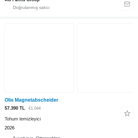
Olis Magnetabscheider
57.390 TL
€1.044
Tohum temizleyici
2026