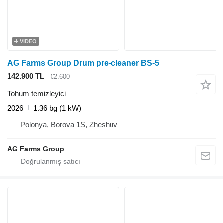
VIDEO
AG Farms Group Drum pre-cleaner BS-5
142.900 TL
€2.600
Tohum temizleyici
2026
1.36 bg (1 kW)
Polonya, Borova 1S, Zheshuv
AG Farms Group