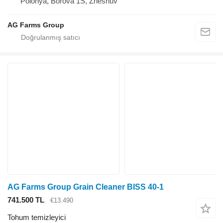
Polonya, Borova 1S, Zheshuv
AG Farms Group
AG Farms Group Grain Cleaner BISS 40-1
741.500 TL
€13.490
Tohum temizleyici