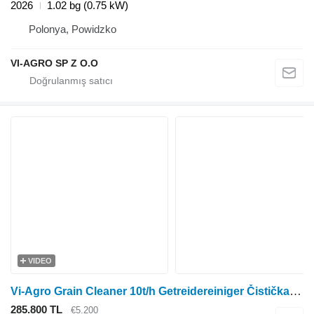
2026
1.02 bg (0.75 kW)
Polonya, Powidzko
VI-AGRO SP Z O.O
VIDEO
Vi-Agro Grain Cleaner 10t/h Getreidereiniger Čistička obilí
285.800 TL
€5.200