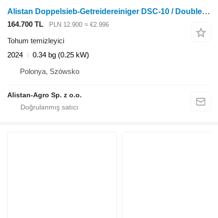
Alistan Doppelsieb-Getreidereiniger DSC-10 / Double-sieve grain cleaner
164.700 TL
PLN 12.900
≈ €2.996
Tohum temizleyici
2024
0.34 bg (0.25 kW)
Polonya, Szówsko
Alistan-Agro Sp. z o.o.