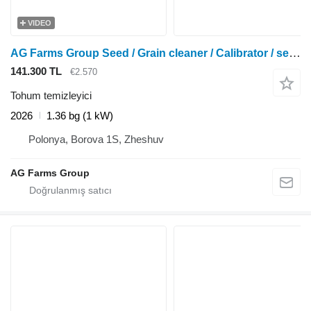
VIDEO
AG Farms Group Seed / Grain cleaner / Calibrator / separator UKS 0.6
141.300 TL
€2.570
Tohum temizleyici
2026
1.36 bg (1 kW)
Polonya, Borova 1S, Zheshuv
AG Farms Group