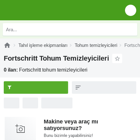
Tahıl işleme ekipmanları
Tohum temizleyicileri
Fortschr
Fortschritt Tohum Temizleyicileri
0 ilan:
Fortschritt tohum temizleyicileri
Makine veya araç mı
satıyorsunuz?
Bunu bizimle yapabilirsiniz!