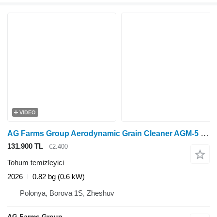
VIDEO
AG Farms Group Aerodynamic Grain Cleaner AGM-5 (Aerodynamic separator)
131.900 TL
€2.400
Tohum temizleyici
2026
0.82 bg (0.6 kW)
Polonya, Borova 1S, Zheshuv
AG Farms Group