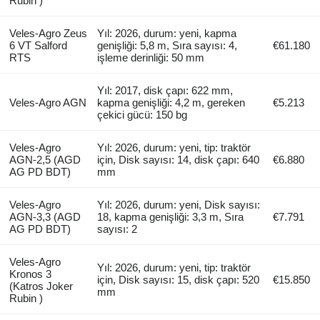
Rubin )
Veles-Agro Zeus
Yıl: 2026, durum: yeni, kapma
6 VT Salford
genişliği: 5,8 m, Sıra sayısı: 4,
€61.180
RTS
işleme derinliği: 50 mm
Yıl: 2017, disk çapı: 622 mm,
Veles-Agro AGN
kapma genişliği: 4,2 m, gereken
€5.213
çekici gücü: 150 bg
Veles-Agro
Yıl: 2026, durum: yeni, tip: traktör
AGN-2,5 (AGD
için, Disk sayısı: 14, disk çapı: 640
€6.880
AG PD BDT)
mm
Veles-Agro
Yıl: 2026, durum: yeni, Disk sayısı:
AGN-3,3 (AGD
18, kapma genişliği: 3,3 m, Sıra
€7.791
AG PD BDT)
sayısı: 2
Veles-Agro
Yıl: 2026, durum: yeni, tip: traktör
Kronos 3
için, Disk sayısı: 15, disk çapı: 520
€15.850
(Katros Joker
mm
Rubin )