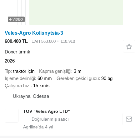
VIDEO
Veles-Agro Kolisnytsia-3
600.400 TL
UAH 563.000
≈ €10.910
Döner tırmık
2026
Tip
traktör için
Kapma genişliği
3 m
İşleme derinliği
60 mm
Gereken çekici gücü
90 bg
Çalışma hızı
15 km/s
Ukrayna, Odessa
TOV "Veles Agro LTD"
Agriline'da
4
yıl