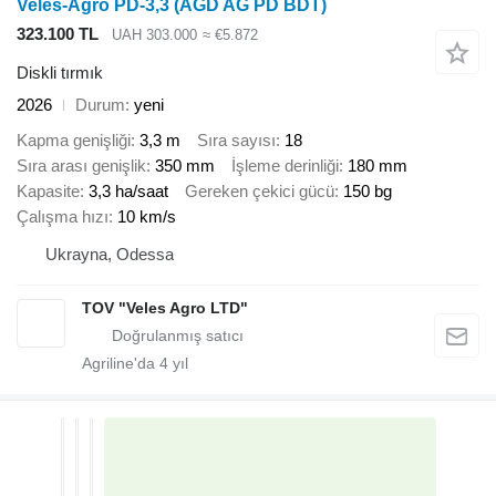
Veles-Agro PD-3,3 (AGD AG PD BDT)
323.100 TL
UAH 303.000
≈ €5.872
Diskli tırmık
2026
Durum
yeni
Kapma genişliği
3,3 m
Sıra sayısı
18
Sıra arası genişlik
350 mm
İşleme derinliği
180 mm
Kapasite
3,3 ha/saat
Gereken çekici gücü
150 bg
Çalışma hızı
10 km/s
Ukrayna, Odessa
TOV "Veles Agro LTD"
Agriline'da
4
yıl