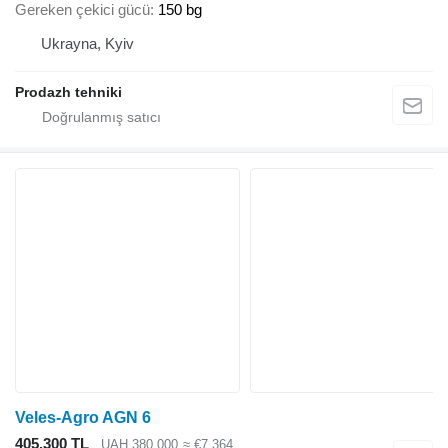
Gereken çekici gücü
150 bg
Ukrayna, Kyiv
Prodazh tehniki
Veles-Agro AGN 6
405.300 TL
UAH 380.000
≈ €7.364