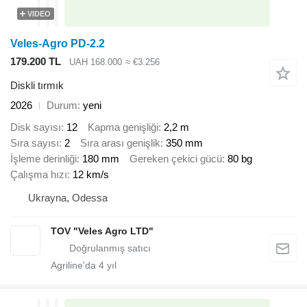
VIDEO
Veles-Agro PD-2.2
179.200 TL
UAH 168.000
≈ €3.256
Diskli tırmık
2026
Durum
yeni
Disk sayısı
12
Kapma genişliği
2,2 m
Sıra sayısı
2
Sıra arası genişlik
350 mm
İşleme derinliği
180 mm
Gereken çekici gücü
80 bg
Çalışma hızı
12 km/s
Ukrayna, Odessa
TOV "Veles Agro LTD"
Agriline'da
4
yıl