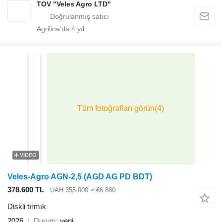
TOV "Veles Agro LTD"
Agriline'da
4
yıl
VIDEO
Veles-Agro AGN-2,5 (AGD AG PD BDT)
378.600 TL
UAH 355.000
≈ €6.880
Diskli tırmık
2026
Durum
yeni