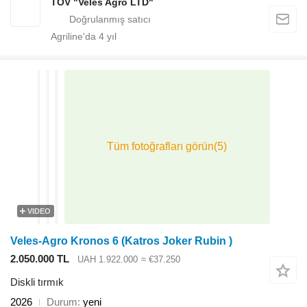
TOV "Veles Agro LTD"
Agriline'da
4
yıl
VIDEO
Veles-Agro Kronos 6 (Katros Joker Rubin )
2.050.000 TL
UAH 1.922.000
≈ €37.250
Diskli tırmık
2026
Durum
yeni