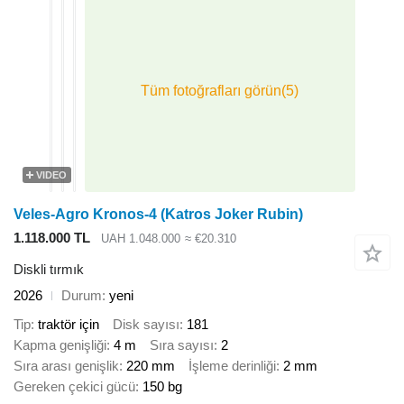
VIDEO
Veles-Agro Kronos-4 (Katros Joker Rubin)
1.118.000 TL
UAH 1.048.000
≈ €20.310
Diskli tırmık
2026
Durum
yeni
Tip
traktör için
Disk sayısı
181
Kapma genişliği
4 m
Sıra sayısı
2
Sıra arası genişlik
220 mm
İşleme derinliği
2 mm
Gereken çekici gücü
150 bg