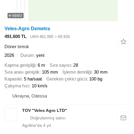
VIDEO
Veles-Agro Demetra
491.600 TL
UAH 461.000
≈ €8.934
Döner tırmık
2026
Durum
yeni
Kapma genişliği
6 m
Sıra sayısı
28
Sıra arası genişlik
105 mm
İşleme derinliği
30 mm
Kapasite
5 ha/saat
Gereken çekici gücü
100 bg
Çalışma hızı
10 km/s
Ukrayna, Odessa
TOV "Veles Agro LTD"
Agriline'da
4
yıl