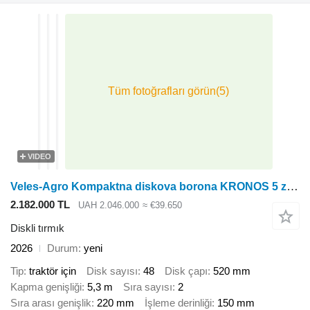
VIDEO
Veles-Agro Kompaktna diskova borona KRONOS 5 z nozhovimi kotkami
2.182.000 TL
UAH 2.046.000
≈ €39.650
Diskli tırmık
2026
Durum
yeni
Tip
traktör için
Disk sayısı
48
Disk çapı
520 mm
Kapma genişliği
5,3 m
Sıra sayısı
2
Sıra arası genişlik
220 mm
İşleme derinliği
150 mm