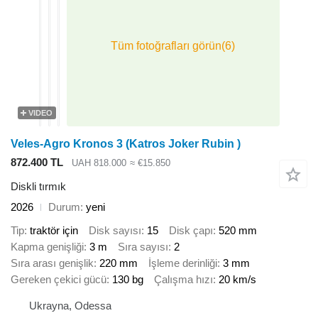
VIDEO
Veles-Agro Kronos 3 (Katros Joker Rubin )
872.400 TL
UAH 818.000
≈ €15.850
Diskli tırmık
2026
Durum
yeni
Tip
traktör için
Disk sayısı
15
Disk çapı
520 mm
Kapma genişliği
3 m
Sıra sayısı
2
Sıra arası genişlik
220 mm
İşleme derinliği
3 mm
Gereken çekici gücü
130 bg
Çalışma hızı
20 km/s
Ukrayna, Odessa