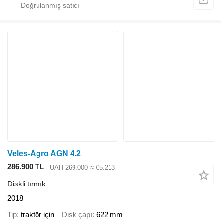
Veles-Agro AGN 4.2
286.900 TL
UAH 269.000
≈ €5.213
Diskli tırmık
2018
Tip
traktör için
Disk çapı
622 mm