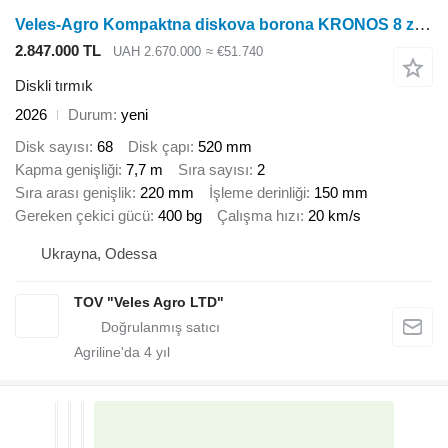
Veles-Agro Kompaktna diskova borona KRONOS 8 z nozhovimi kotkami
2.847.000 TL
UAH 2.670.000
≈ €51.740
Diskli tırmık
2026
Durum
yeni
Disk sayısı
68
Disk çapı
520 mm
Kapma genişliği
7,7 m
Sıra sayısı
2
Sıra arası genişlik
220 mm
İşleme derinliği
150 mm
Gereken çekici gücü
400 bg
Çalışma hızı
20 km/s
Ukrayna, Odessa
TOV "Veles Agro LTD"
Agriline'da
4
yıl