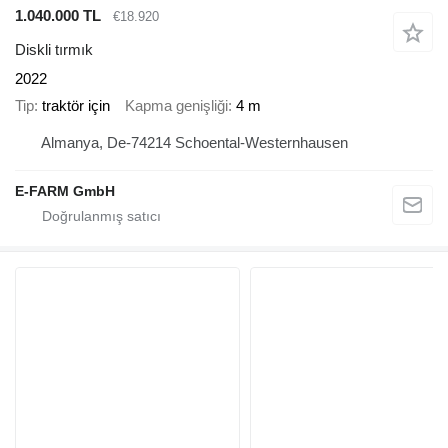
1.040.000 TL
€18.920
Diskli tırmık
2022
Tip
traktör için
Kapma genişliği
4 m
Almanya, De-74214 Schoental-Westernhausen
E-FARM GmbH