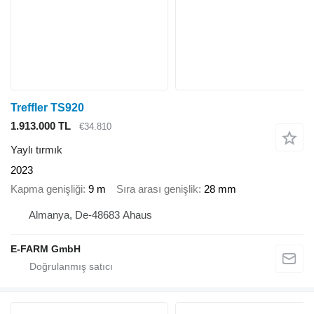
Treffler TS920
1.913.000 TL
€34.810
Yaylı tırmık
2023
Kapma genişliği
9 m
Sıra arası genişlik
28 mm
Almanya, De-48683 Ahaus
E-FARM GmbH