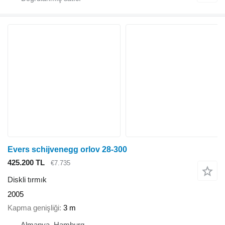
Evers schijvenegg orlov 28-300
425.200 TL
€7.735
Diskli tırmık
2005
Kapma genişliği
3 m
Almanya, Hamburg