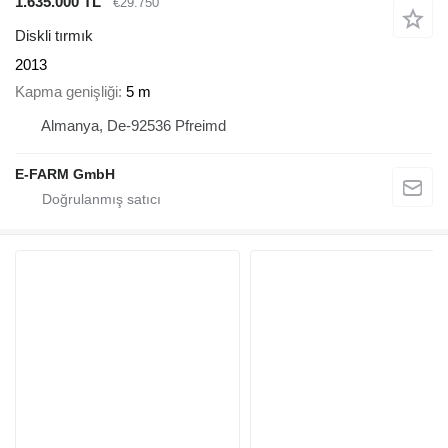
1.635.000 TL
€29.750
Diskli tırmık
2013
Kapma genişliği
5 m
Almanya, De-92536 Pfreimd
E-FARM GmbH