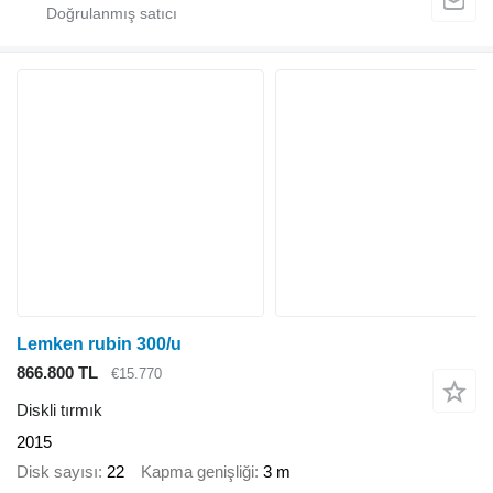
Lemken rubin 300/u
866.800 TL
€15.770
Diskli tırmık
2015
Disk sayısı
22
Kapma genişliği
3 m