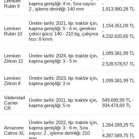
Lemken
kapma genişliği: 4 m, Sıra sayısı:
-
Rubin 9
2 , işleme derinliği: 140 mm
1.813.980,28 TL
Üretim tarihi: 2021, tip: traktör için,
1.154.351,09 TL
Lemken
kapma genişliği: 5 - 6 m, gereken
-
Rubin 10
çekici gücü: 140 - 210 bg, çalışma
4.232.620,65 TL
hızı: 8 km/s
1.099.381,99 TL
Lemken
Üretim tarihi: 2024, tip: traktör için,
-
Zirkon 12
kapma genişliği: 3 - 5 m
2.528.578,57 TL
Lemken
Üretim tarihi: 2023, tip: traktör için,
1.099.381,99 TL
Zirkon 8
kapma genişliği: 3 m
Väderstad
Üretim tarihi: 2011, tip: traktör için,
549.690,99 TL -
Carrier
kapma genişliği: 5 m
934.474,69 TL
CR
Üretim tarihi: 2022, tip: traktör için,
1.264.289,29 TL
Amazone
kapma genişliği: 3 - 6 m, Sıra
-
Catros XL
sayısı: 2 , işleme derinliği: 210
4.287.589,75 TL
mm