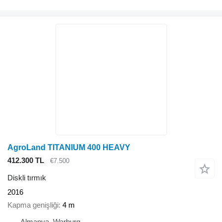
AgroLand TITANIUM 400 HEAVY
412.300 TL
€7.500
Diskli tırmık
2016
Kapma genişliği
4 m
Almanya, Warburg