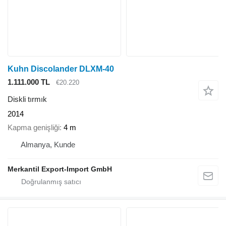
Kuhn Discolander DLXM-40
1.111.000 TL
€20.220
Diskli tırmık
2014
Kapma genişliği
4 m
Almanya, Kunde
Merkantil Export-Import GmbH