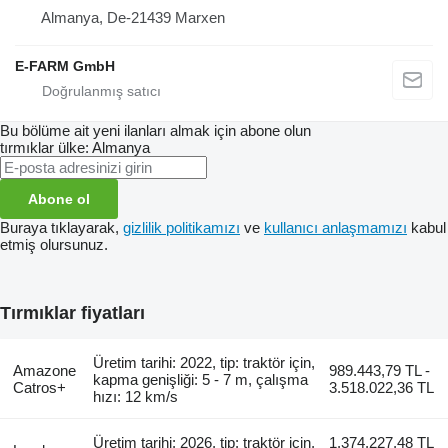
Almanya, De-21439 Marxen
E-FARM GmbH
Bu bölüme ait yeni ilanları almak için abone olun
tırmıklar
ülke: Almanya
Abone ol
Buraya tıklayarak,
gizlilik politikamızı
ve
kullanıcı anlaşmamızı
kabul
etmiş olursunuz.
Tırmıklar fiyatları
Üretim tarihi: 2022, tip: traktör için,
Amazone
989.443,79 TL -
kapma genişliği: 5 - 7 m, çalışma
Catros+
3.518.022,36 TL
hızı: 12 km/s
Üretim tarihi: 2026, tip: traktör için,
1.374.227,48 TL