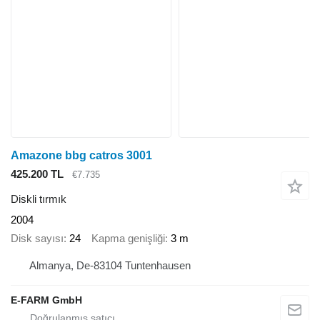
Amazone bbg catros 3001
425.200 TL
€7.735
Diskli tırmık
2004
Disk sayısı
24
Kapma genişliği
3 m
Almanya, De-83104 Tuntenhausen
E-FARM GmbH