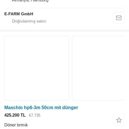
E-FARM GmbH
Maschio hp6-3m 50cm mit dünger
425.200 TL
€7.735
Döner tırmık