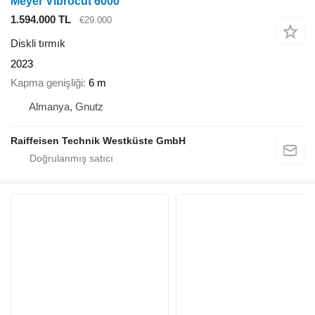
Meyer Vibrocut 6000
1.594.000 TL
€29.000
Diskli tırmık
2023
Kapma genişliği
6 m
Almanya, Gnutz
Raiffeisen Technik Westküste GmbH