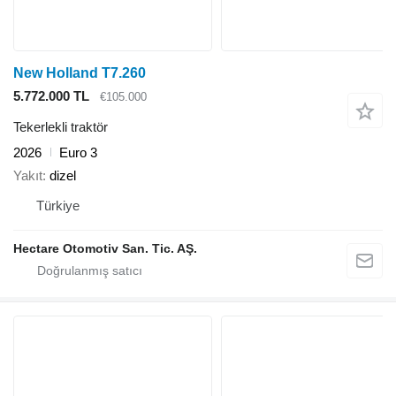
New Holland T7.260
5.772.000 TL
€105.000
Tekerlekli traktör
2026
Euro 3
Yakıt
dizel
Türkiye
Hectare Otomotiv San. Tic. AŞ.