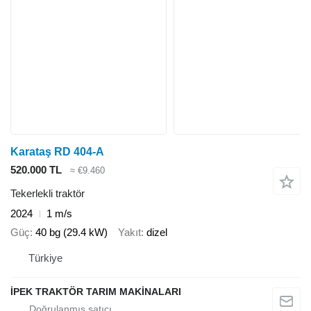
Karataş RD 404-A
520.000 TL
≈ €9.460
Tekerlekli traktör
2024
1 m/s
Güç
40 bg (29.4 kW)
Yakıt
dizel
Türkiye
İPEK TRAKTÖR TARIM MAKİNALARI