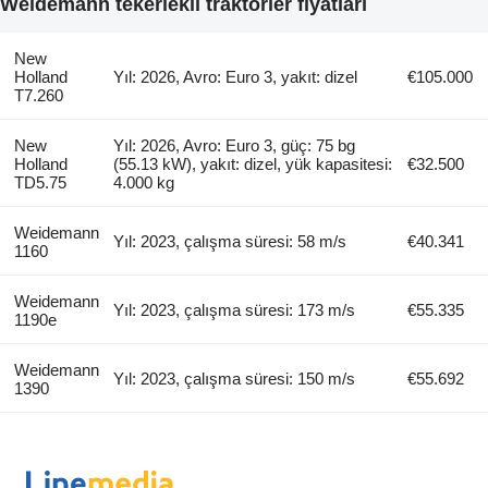
Weidemann tekerlekli traktörler fiyatları
New
Holland
Yıl: 2026, Avro: Euro 3, yakıt: dizel
€105.000
T7.260
New
Yıl: 2026, Avro: Euro 3, güç: 75 bg
Holland
(55.13 kW), yakıt: dizel, yük kapasitesi:
€32.500
TD5.75
4.000 kg
Weidemann
Yıl: 2023, çalışma süresi: 58 m/s
€40.341
1160
Weidemann
Yıl: 2023, çalışma süresi: 173 m/s
€55.335
1190e
Weidemann
Yıl: 2023, çalışma süresi: 150 m/s
€55.692
1390