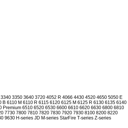
3340
3350
3640
3720
4052 R
4066
4430
4520
4650
5050 E
0 B
6110 M
6110 R
6115
6120
6125 M
6125 R
6130
6135
6140
0 Premium
6510
6520
6530
6600
6610
6620
6630
6800
6810
20
7730
7800
7810
7820
7830
7920
7930
8100
8200
8220
30
9630
H-series
JD
M-series
StarFire
T-series
Z-series