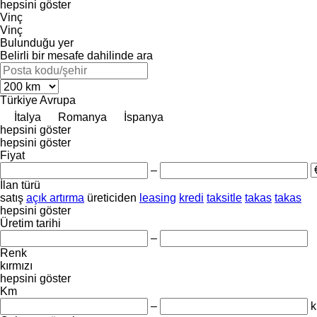
hepsini göster
Vinç
Vinç
Bulunduğu yer
Belirli bir mesafe dahilinde ara
Türkiye
Avrupa
İtalya
Romanya
İspanya
hepsini göster
hepsini göster
Fiyat
–
İlan türü
satış
açık artırma
üreticiden
leasing
kredi
taksitle
takas
takas
hepsini göster
Üretim tarihi
–
Renk
kırmızı
hepsini göster
Km
–