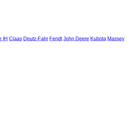
e IH
Claas
Deutz-Fahr
Fendt
John Deere
Kubota
Massey