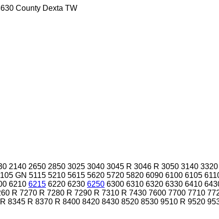
8630
County
Dexta
TW
30
2140
2650
2850
3025
3040
3045 R
3046 R
3050
3140
3320
5105 GN
5115
5210
5615
5620
5720
5820
6090
6100
6105
611
00
6210
6215
6220
6230
6250
6300
6310
6320
6330
6410
643
260 R
7270 R
7280 R
7290 R
7310 R
7430
7600
7700
7710
77
 R
8345 R
8370 R
8400
8420
8430
8520
8530
9510 R
9520
95