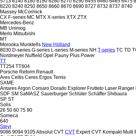
5713
6140
6180
6190
6260
6270
6290
6455
6460
6465
6475
8220
8240
8250
8650
8660
8670
8690
8727
8732
8737
8740
Massey
McCormick
CX
F-series
MC
MTX
X-series
XTX
ZTX
Mercedes-Benz
MB
Unimog
Merlo
Mitsubishi
MT
Morooka
Munktells
New Holland
8030
D-series
G-series
L-series
M-series
NH
T-series
TC
TD
T
Nordmeyer
Nuffield
Opel
Pauny
Plus Power
TT
TT254
TT604
Porsche
Reform
Renault
Ares
Celtis
Ceres
Ergos
Temis
SAME
Antares
Argon
Corsaro
Dorado
Explorer
Frutteto
Laser
Ranger
SDF
SM
SaMASZ
Sauerburger
Schlüter
Schäffer
Shibaura
SP
ST
Solis
26
50
60
75
90
Someca
640
Steyr
9086
9094
9105
Absolut CVT
CVT
Expert CVT
Kompakt
Multi