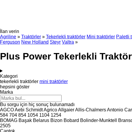
İlan verin
Agriline
»
Traktörler
»
Tekerlekli traktörler
Mini traktörler
Paletli 
Ferguson
New Holland
Steyr
Valtra
»
Plus Power Tekerlekli Traktör
Kategori
tekerlekli traktörler
mini traktörler
hepsini göster
Marka
Bu sorgu için hiç sonuç bulunamadı
AGCO
Aebi Schmidt
Agrico
Allgaier
Allis-Chalmers
Antonio Car
584
704
854
1054
1104
1254
BOMAG
Başak
Belarus
Bizon
Bobard
Bolinder-Munktell
Brans
2505
Captok