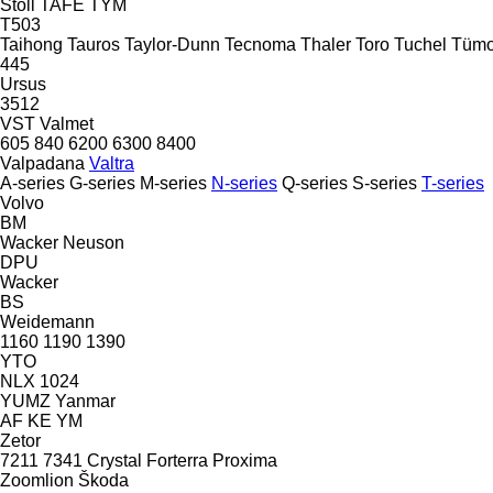
Stoll
TAFE
TYM
T503
Taihong
Tauros
Taylor-Dunn
Tecnoma
Thaler
Toro
Tuchel
Tüm
445
Ursus
3512
VST
Valmet
605
840
6200
6300
8400
Valpadana
Valtra
A-series
G-series
M-series
N-series
Q-series
S-series
T-series
Volvo
BM
Wacker Neuson
DPU
Wacker
BS
Weidemann
1160
1190
1390
YTO
NLX 1024
YUMZ
Yanmar
AF
KE
YM
Zetor
7211
7341
Crystal
Forterra
Proxima
Zoomlion
Škoda