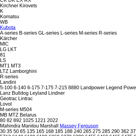
CK
DK
EX
RX
Kirchner
Kirovets
K
Komatsu
WB
Kubota
A-series
B-series
GL-series
L-series
M-series
R-series
Kärcher
MIC
LG
LKT
81
LS
MT1
MT3
LTZ
Lamborghini
R-series
Landini
5-100
6-140
6-175
7-175
7-215
8880
Landpower
Legend
Powe
Lanz Bulldog
Leyland
Lindner
Geotrac
Lintrac
Lovol
M-series
M504
MB
MTZ Belarus
80
82
892
1025
1221
2022
Mahindra
Manitou
Marshall
Massey Ferguson
30
35
50
65
135
165
168
185
188
240
265
275
285
290
362
37