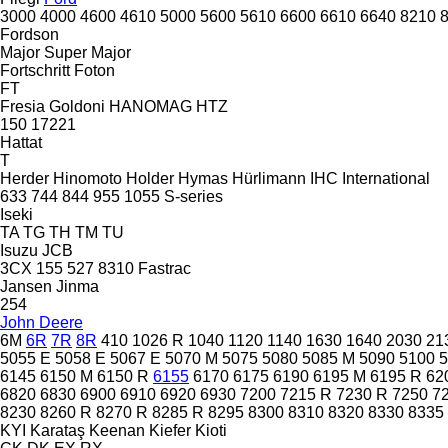
3000
4000
4600
4610
5000
5600
5610
6600
6610
6640
8210
Fordson
Major
Super Major
Fortschritt
Foton
FT
Fresia
Goldoni
HANOMAG
HTZ
150
17221
Hattat
T
Herder
Hinomoto
Holder
Hymas
Hürlimann
IHC
International
633
744
844
955
1055
S-series
Iseki
TA
TG
TH
TM
TU
Isuzu
JCB
3CX
155
527
8310
Fastrac
Jansen
Jinma
254
John Deere
6M
6R
7R
8R
410
1026 R
1040
1120
1140
1630
1640
2030
21
5055 E
5058 E
5067 E
5070 M
5075
5080
5085 M
5090
5100
6145
6150 M
6150 R
6155
6170
6175
6190
6195 M
6195 R
62
6820
6830
6900
6910
6920
6930
7200
7215 R
7230 R
7250
7
8230
8260 R
8270 R
8285 R
8295
8300
8310
8320
8330
8335
KYI
Karataş
Keenan
Kiefer
Kioti