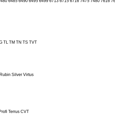
6480
6485
6490
6495
6499
6713
6715
6716
7475
7480
7616
7
G
TL
TM
TN
TS
TVT
Rubin
Silver
Virtus
Profi
Terrus CVT