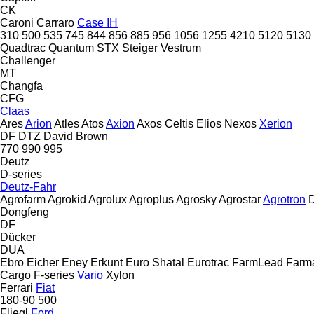
CK
Caroni
Carraro
Case IH
310
500
535
745
844
856
885
956
1056
1255
4210
5120
5130
Quadtrac
Quantum
STX
Steiger
Vestrum
Challenger
MT
Changfa
CFG
Claas
Ares
Arion
Atles
Atos
Axion
Axos
Celtis
Elios
Nexos
Xerion
DF
DTZ
David Brown
770
990
995
Deutz
D-series
Deutz-Fahr
Agrofarm
Agrokid
Agrolux
Agroplus
Agrosky
Agrostar
Agrotron
D
Dongfeng
DF
Dücker
DUA
Ebro
Eicher
Eney
Erkunt
Euro Shatal
Eurotrac
FarmLead
Farma
Cargo
F-series
Vario
Xylon
Ferrari
Fiat
180-90
500
Fliegl
Ford