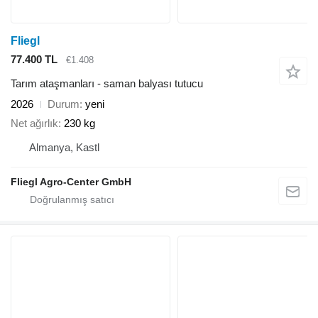
Fliegl
77.400 TL
€1.408
Tarım ataşmanları - saman balyası tutucu
2026
Durum
yeni
Net ağırlık
230 kg
Almanya, Kastl
Fliegl Agro-Center GmbH