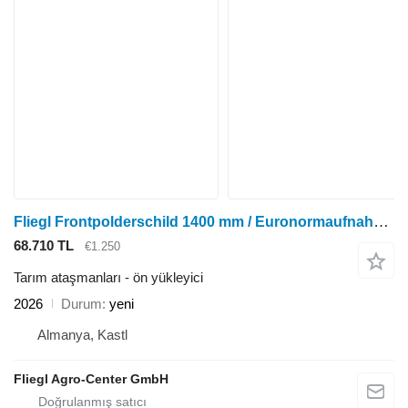
Fliegl Frontpolderschild 1400 mm / Euronormaufnahme / verzinkt
68.710 TL
€1.250
Tarım ataşmanları - ön yükleyici
2026
Durum
yeni
Almanya, Kastl
Fliegl Agro-Center GmbH