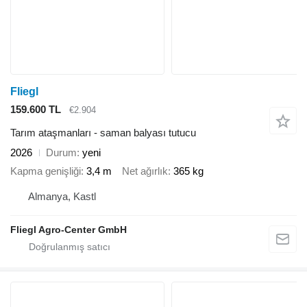
Fliegl
159.600 TL
€2.904
Tarım ataşmanları - saman balyası tutucu
2026
Durum
yeni
Kapma genişliği
3,4 m
Net ağırlık
365 kg
Almanya, Kastl
Fliegl Agro-Center GmbH