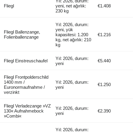
Yıl: 2026, durum:
Fliegl
yeni, net ağırlık:
€1.408
230 kg
Yıl: 2026, durum:
yeni, yük
Fliegl Ballenzange,
kapasitesi: 1.200
€1.216
Folienballenzange
kg, net ağırlık: 210
kg
Yıl: 2026, durum:
Fliegl Einstreuschaufel
€5.440
yeni
Fliegl Frontpolderschild
1400 mm /
Yıl: 2026, durum:
€1.250
Euronormaufnahme /
yeni
verzinkt
Fliegl Verladezange »VZ
Yıl: 2026, durum:
130« Aufnahmebock
€2.390
yeni
»Combi«
Yıl: 2026, durum: