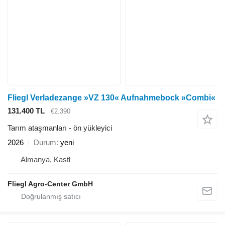
Fliegl Verladezange »VZ 130« Aufnahmebock »Combi«
131.400 TL
€2.390
Tarım ataşmanları - ön yükleyici
2026
Durum
yeni
Almanya, Kastl
Fliegl Agro-Center GmbH