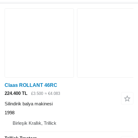
Claas ROLLANT 46RC
224.400 TL
£3.500
≈ €4.083
Silindirik balya makinesi
1998
Birleşik Krallık, Trillick