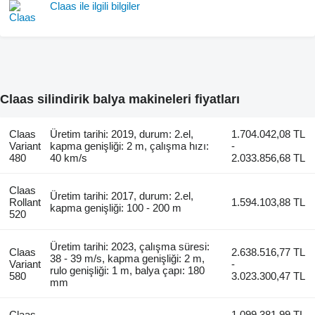
Claas ile ilgili bilgiler
Claas silindirik balya makineleri fiyatları
Claas
Üretim tarihi: 2019, durum: 2.el,
1.704.042,08 TL
Variant
kapma genişliği: 2 m, çalışma hızı:
-
480
40 km/s
2.033.856,68 TL
Claas
Üretim tarihi: 2017, durum: 2.el,
Rollant
1.594.103,88 TL
kapma genişliği: 100 - 200 m
520
Üretim tarihi: 2023, çalışma süresi:
Claas
2.638.516,77 TL
38 - 39 m/s, kapma genişliği: 2 m,
Variant
-
rulo genişliği: 1 m, balya çapı: 180
580
3.023.300,47 TL
mm
Claas
1.099.381,99 TL