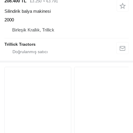
208.400 TL
£3.250
≈ €3.791
Silindirik balya makinesi
2000
Birleşik Krallık, Trillick
Trillick Tractors