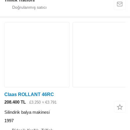
Trillick Tractors
Claas ROLLANT 46RC
208.400 TL
£3.250
≈ €3.791
Silindirik balya makinesi
1997