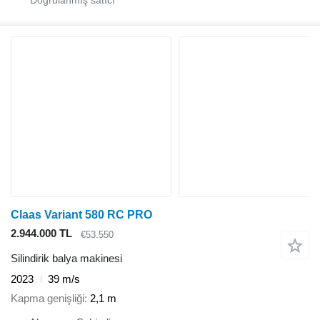
Claas Variant 580 RC PRO
2.944.000 TL
€53.550
Silindirik balya makinesi
2023
39 m/s
Kapma genişliği
2,1 m