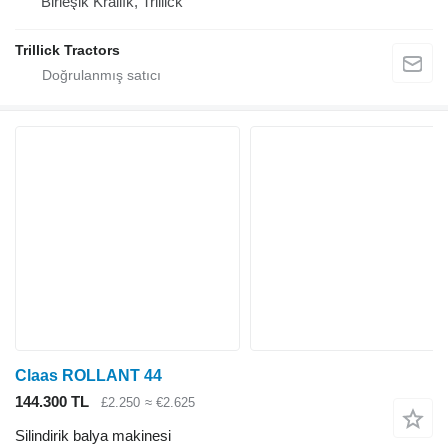
Birleşik Krallık, Trillick
Trillick Tractors
Claas ROLLANT 44
144.300 TL
£2.250
≈ €2.625
Silindirik balya makinesi