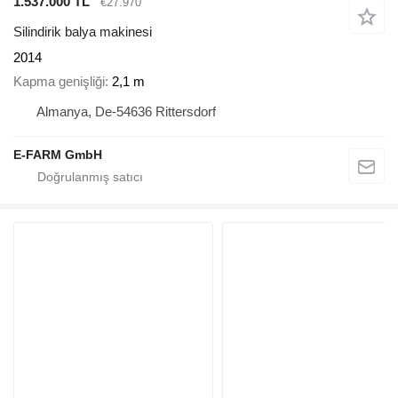
1.537.000 TL
€27.970
Silindirik balya makinesi
2014
Kapma genişliği
2,1 m
Almanya, De-54636 Rittersdorf
E-FARM GmbH