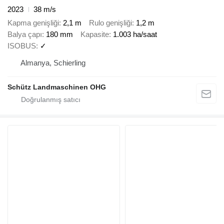
2023
38 m/s
Kapma genişliği
2,1 m
Rulo genişliği
1,2 m
Balya çapı
180 mm
Kapasite
1.003 ha/saat
ISOBUS
✓
Almanya, Schierling
Schütz Landmaschinen OHG