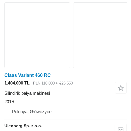
Claas Variant 460 RC
1.404.000 TL
PLN 110.000
≈ €25.550
Silindirik balya makinesi
2019
Polonya, Główczyce
Ulenberg Sp. z o.o.