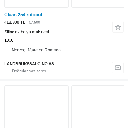
Claas 254 rotocut
412.300 TL
€7.500
Silindirik balya makinesi
1900
Norveç, Møre og Romsdal
LANDBRUKSSALG.NO AS