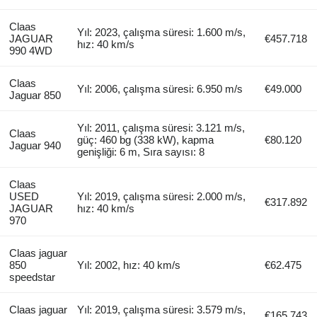
Claas
Yıl: 2023, çalışma süresi: 1.600 m/s,
JAGUAR
€457.718
hız: 40 km/s
990 4WD
Claas
Yıl: 2006, çalışma süresi: 6.950 m/s
€49.000
Jaguar 850
Yıl: 2011, çalışma süresi: 3.121 m/s,
Claas
güç: 460 bg (338 kW), kapma
€80.120
Jaguar 940
genişliği: 6 m, Sıra sayısı: 8
Claas
USED
Yıl: 2019, çalışma süresi: 2.000 m/s,
€317.892
JAGUAR
hız: 40 km/s
970
Claas jaguar
850
Yıl: 2002, hız: 40 km/s
€62.475
speedstar
Claas jaguar
Yıl: 2019, çalışma süresi: 3.579 m/s,
€165.743