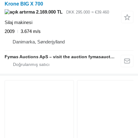
Krone BIG X 700
2.169.000 TL
DKK 295.000
≈ €39.460
Silaj makinesi
2009
3.674 m/s
Danimarka, Sønderjylland
Fymas Auctions ApS – visit the auction fymasauctions.dk