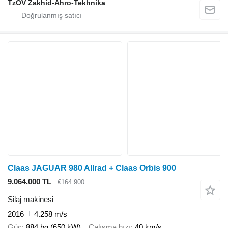
TzOV Zakhid-Ahro-Tekhnika
Claas JAGUAR 980 Allrad + Claas Orbis 900
9.064.000 TL
€164.900
Silaj makinesi
2016
4.258 m/s
Güç
884 bg (650 kW)
Çalışma hızı
40 km/s