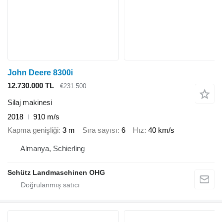
John Deere 8300i
12.730.000 TL
€231.500
Silaj makinesi
2018
910 m/s
Kapma genişliği
3 m
Sıra sayısı
6
Hız
40 km/s
Almanya, Schierling
Schütz Landmaschinen OHG