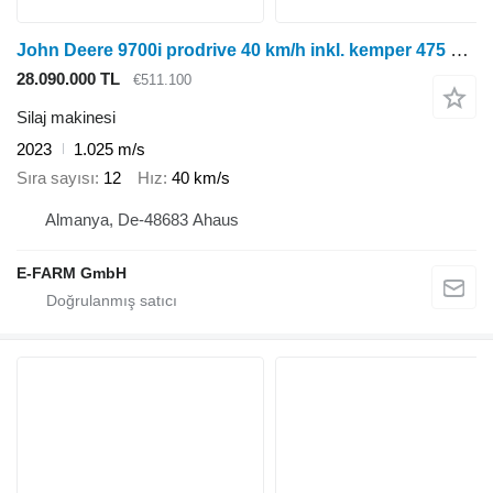
John Deere 9700i prodrive 40 km/h inkl. kemper 475 plus maisgebiss
28.090.000 TL
€511.100
Silaj makinesi
2023
1.025 m/s
Sıra sayısı
12
Hız
40 km/s
Almanya, De-48683 Ahaus
E-FARM GmbH