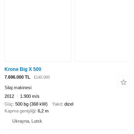
Krone Big X 500
7.696.000 TL
€140.000
Silaj makinesi
2012
1.900 m/s
Güç
500 bg (368 kW)
Yakıt
dizel
Kapma genişliği
6,2 m
Ukrayna, Lutsk