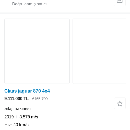
Claas jaguar 870 4x4
9.111.000 TL
€165.700
Silaj makinesi
2019
3.579 m/s
Hız
40 km/s