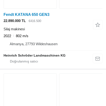
Fendt KATANA 650 GEN3
22.890.000 TL
€416.500
Silaj makinesi
2022
802 m/s
Almanya, 27793 Wildeshausen
Heinrich Schröder Landmaschinen KG