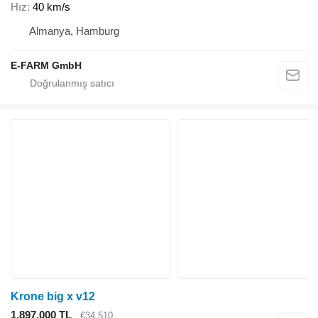
Hız
40 km/s
Almanya, Hamburg
E-FARM GmbH
Krone big x v12
1.897.000 TL
€34.510