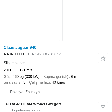
Claas Jaguar 940
4.404.000 TL
PLN 345.000
≈ €80.120
Silaj makinesi
2011
3.121 m/s
Güç
460 bg (338 kW)
Kapma genişliği
6 m
Sıra sayısı
8
Çalışma hızı
40 km/s
Polonya, Zbuczyn
FUH AGROTEAM Wróbel Grzegorz