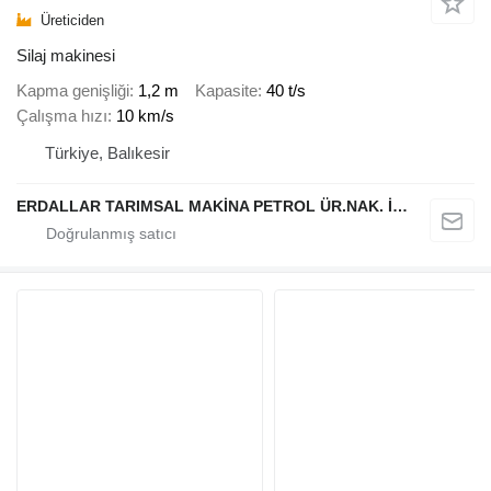
Üreticiden
Silaj makinesi
Kapma genişliği
1,2 m
Kapasite
40 t/s
Çalışma hızı
10 km/s
Türkiye, Balıkesir
ERDALLAR TARIMSAL MAKİNA PETROL ÜR.NAK. İNŞ. HAYV. SAN. VE TİC. LTD ŞTİ