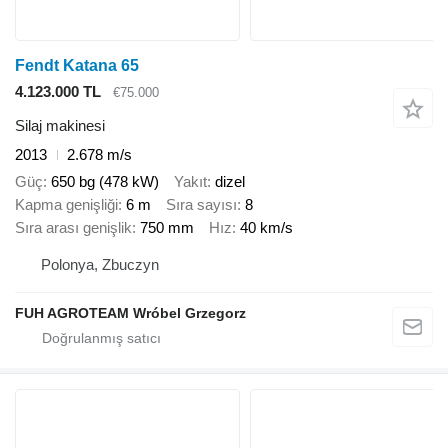
Fendt Katana 65
4.123.000 TL
€75.000
Silaj makinesi
2013
2.678 m/s
Güç
650 bg (478 kW)
Yakıt
dizel
Kapma genişliği
6 m
Sıra sayısı
8
Sıra arası genişlik
750 mm
Hız
40 km/s
Polonya, Zbuczyn
FUH AGROTEAM Wróbel Grzegorz