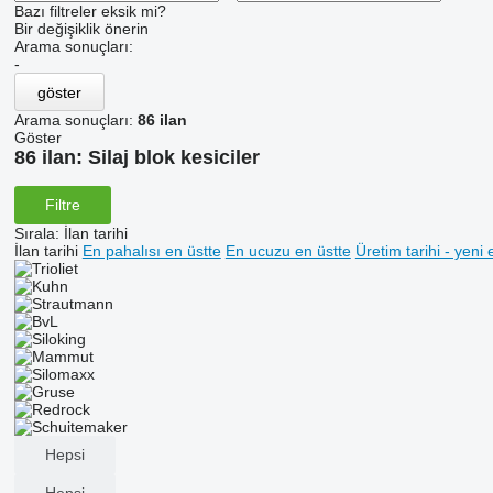
Bazı filtreler eksik mi?
Bir değişiklik önerin
Arama sonuçları:
-
göster
Arama sonuçları:
86 ilan
Göster
86 ilan:
Silaj blok kesiciler
Filtre
Sırala
:
İlan tarihi
İlan tarihi
En pahalısı en üstte
En ucuzu en üstte
Üretim tarihi - yeni 
Hepsi