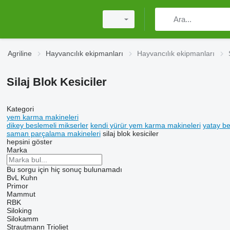
Agriline
Hayvancılık ekipmanları
Hayvancılık ekipmanları
Silaj Blok Kesiciler
Kategori
yem karma makineleri
dikey beslemeli mikserler
kendi yürür yem karma makineleri
yatay be
saman parçalama makineleri
silaj blok kesiciler
hepsini göster
Marka
Bu sorgu için hiç sonuç bulunamadı
BvL
Kuhn
Primor
Mammut
RBK
Siloking
Silokamm
Strautmann
Trioliet