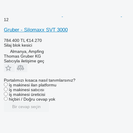
12
Gruber - Silomaxx SVT 3000
784.400 TL
€14.270
Silaj blok kesici
Almanya, Ampfing
Thomas Gruber KG
Satıcıyla iletişime geç
Portalımızı kısaca nasıl tanımlarsınız?
i̇ş makinesi ilan platformu
i̇ş makinesi satıcısı
i̇ş makinesi üreticisi
hiçbiri / Doğru cevap yok
Bir cevap seçin