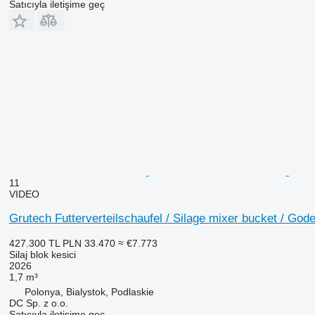
Satıcıyla iletişime geç
11
VIDEO
Grutech Futterverteilschaufel / Silage mixer bucket / Gode
427.300 TL
PLN 33.470
≈ €7.773
Silaj blok kesici
2026
1,7 m³
Polonya, Bialystok, Podlaskie
DC Sp. z o.o.
Satıcıyla iletişime geç