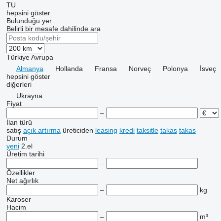
TU
hepsini göster
Bulunduğu yer
Belirli bir mesafe dahilinde ara
Türkiye
Avrupa
Almanya
Hollanda
Fransa
Norveç
Polonya
İsveç
hepsini göster
diğerleri
Ukrayna
Fiyat
–
İlan türü
satış
açık artırma
üreticiden
leasing
kredi
taksitle
takas
takas
Durum
yeni
2.el
Üretim tarihi
–
Özellikler
Net ağırlık
–
kg
Karoser
Hacim
–
m³